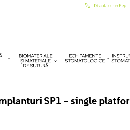
Discuta cu un Rep
Ă
BIOMATERIALE
ECHIPAMENTE
INSTRU
ȘI MATERIALE
STOMATOLOGICE
STOMAT
DE SUTURĂ
mplanturi SP1 – single platfo