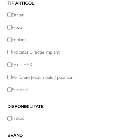
TIP ARTICOL
Driver
Freză
Implant
Indicator Direcție Implant
Insert HEX
Perforare țesut moale / poanson
Șuruburi
DISPONIBILITATE
În stoc
BRAND