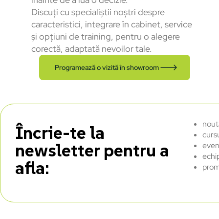
Discuți cu specialiștii noștri despre
caracteristici, integrare în cabinet, service
și opțiuni de training, pentru o alegere
corectă, adaptată nevoilor tale.
Programează o vizită în showroom
nout
Încrie-te la
curs
newsletter pentru a
even
echi
afla:
prom