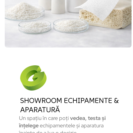
SHOWROOM ECHIPAMENTE &
APARATURĂ
Un spațiu în care poți
vedea, testa și
înțelege
echipamentele și aparatura
înainte de a lua o decizie.