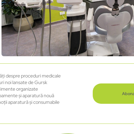
ăți despre proceduri medicale
uri noi lansate de Gursk
imente organizate
Abona
pamente și aparatură nouă
oții aparatură și consumabile