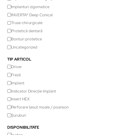
Implanturi zigomatice
INVERTA® Deep Conical
Truse chirurgicale
Protetică dentară
Bonturi protetice
Uncategorized
TIP ARTICOL
Driver
Freză
Implant
Indicator Direcție Implant
Insert HEX
Perforare țesut moale / poanson
Șuruburi
DISPONIBILITATE
În stoc