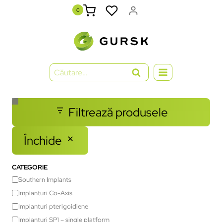
0
Filtrează produsele
Închide
CATEGORIE
Southern Implants
Implanturi Co-Axis
Implanturi pterigoidiene
Implanturi SP1 – single platform