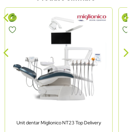
Unit dentar Miglionico NT23 Top Delivery