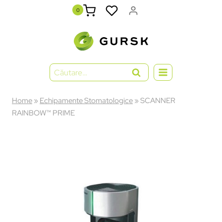
0
Home
»
Echipamente Stomatologice
»
SCANNER
RAINBOW™ PRIME