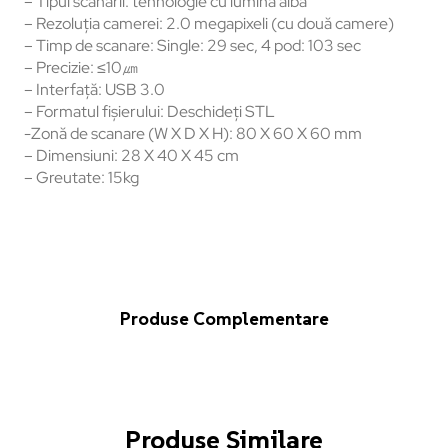
– Tipul scanării: tehnologie cu lumină albă
– Rezoluția camerei: 2.0 megapixeli (cu două camere)
– Timp de scanare: Single: 29 sec, 4 pod: 103 sec
– Precizie: ≤10㎛
– Interfață: USB 3.0
– Formatul fișierului: Deschideți STL
-Zonă de scanare (W X D X H): 80 X 60 X 60 mm
–
Dimensiuni: 28 X 40 X 45 cm
– Greutate: 15kg
Produse Complementare
Produse Similare