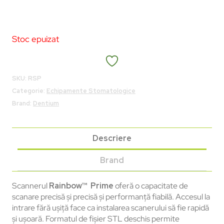
Stoc epuizat
SKU:
RSP
Categorie:
Echipamente Stomatologice
Brand:
Dentium
Descriere
Brand
Scannerul
Rainbow™ Prime
oferă o capacitate de
scanare precisă și precisă și performanță fiabilă. Accesul la
intrare fără ușiță face ca instalarea scanerului să fie rapidă
și ușoară. Formatul de fișier STL deschis permite