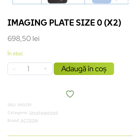
IMAGING PLATE SIZE 0 (X2)
698,50
lei
În stoc
Adaugă în coș
SKU:
990215
Categorie:
Uncategorized
Brand:
ACTEON