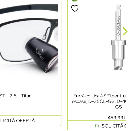
ST – 2.5 – Titan
Freză corticală SP1 pentru ni
osoase, D-35CL-GS, D-40
GS
453,99
lei
LICITĂ OFERTĂ
SOLICITĂ O