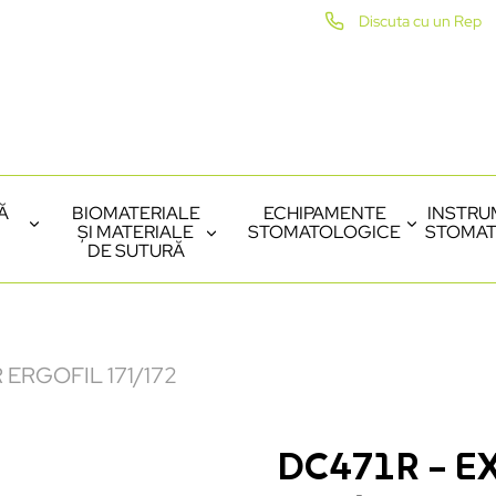
Discuta cu un Rep
Ă
BIOMATERIALE
ECHIPAMENTE
INSTRU
ȘI MATERIALE
STOMATOLOGICE
STOMAT
DE SUTURĂ
 ERGOFIL 171/172
DC471R – E