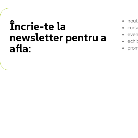
nout
Încrie-te la
curs
newsletter pentru a
even
echi
afla:
prom