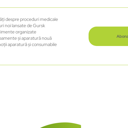
ăți despre proceduri medicale
uri noi lansate de Gursk
imente organizate
Abona
pamente și aparatură nouă
oții aparatură și consumabile