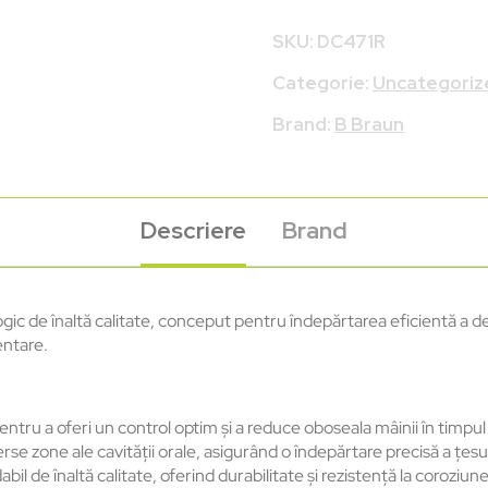
SKU:
DC471R
Categorie:
Uncategoriz
Brand:
B Braun
Descriere
Brand
e înaltă calitate, conceput pentru îndepărtarea eficientă a den
entare.
tru a oferi un control optim și a reduce oboseala mâinii în timpul ut
rse zone ale cavității orale, asigurând o îndepărtare precisă a țesut
abil de înaltă calitate, oferind durabilitate și rezistență la coroziune