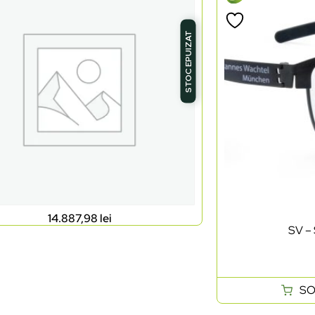
STOC EPUIZAT
14.887,98
lei
SV – 
SO