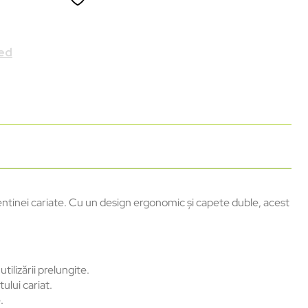
ed
tinei cariate. Cu un design ergonomic și capete duble, acest
ilizării prelungite.
ului cariat.
.