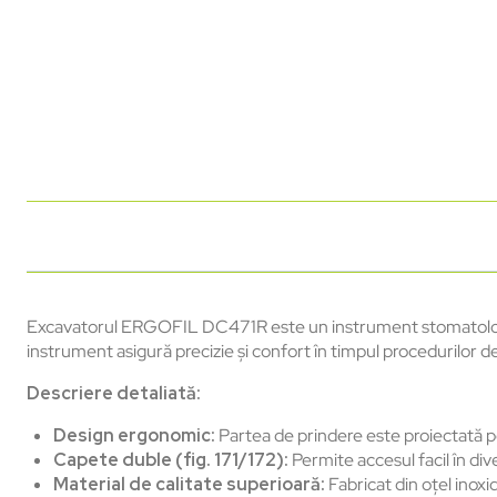
Excavatorul ERGOFIL DC471R este un instrument stomatologic d
instrument asigură precizie și confort în timpul procedurilor d
Descriere detaliată:
Design ergonomic:
Partea de prindere este proiectată pen
Capete duble (fig. 171/172):
Permite accesul facil în dive
Material de calitate superioară:
Fabricat din oțel inoxid