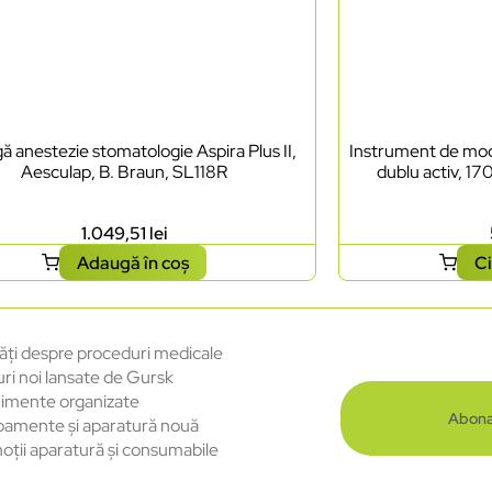
ă anestezie stomatologie Aspira Plus II,
Instrument de mode
Aesculap, B. Braun, SL118R
dublu activ, 17
1.049,51
lei
Adaugă în coș
Ci
ăți despre proceduri medicale
uri noi lansate de Gursk
imente organizate
Abona
pamente și aparatură nouă
oții aparatură și consumabile