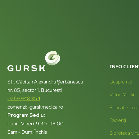
INFO CLIEN
Str. Căpitan Alexandru Șerbănescu
Despre noi
nr. 85, sector 1, București
Viitori Medici
0769 948 354
comenzi@gurskmedica.ro
Educație cont
Program Sediu:
Pacienți
Luni - Vineri: 9:30 - 18:00
Sam - Dum: Închis
Biblioteca virt