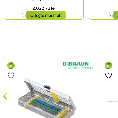
2.022,73
lei
Citește mai mult