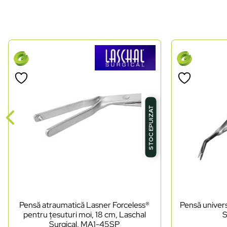
STOC EPUIZAT
Pensă atraumatică Lasner Forceless®
Pensă univers
pentru țesuturi moi, 18 cm, Laschal
S
Surgical, MA1-45SP