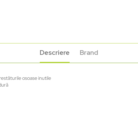
Descriere
Brand
restăturile osoase inutile
dură