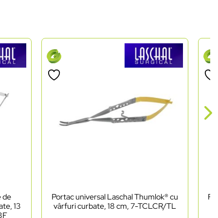
e de
Portac universal Laschal Thumlok® cu
Foa
ate, 13
vârfuri curbate, 18 cm, 7-TCLCR/TL
as
03F