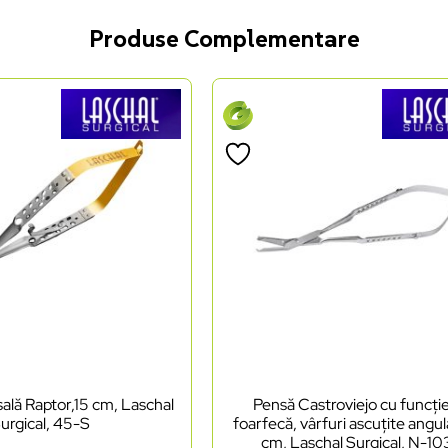
Produse Complementare
ală Raptor,15 cm, Laschal
Pensă Castroviejo cu funcți
urgical, 45-S
foarfecă, vârfuri ascuțite angul
cm, Laschal Surgical, N-1