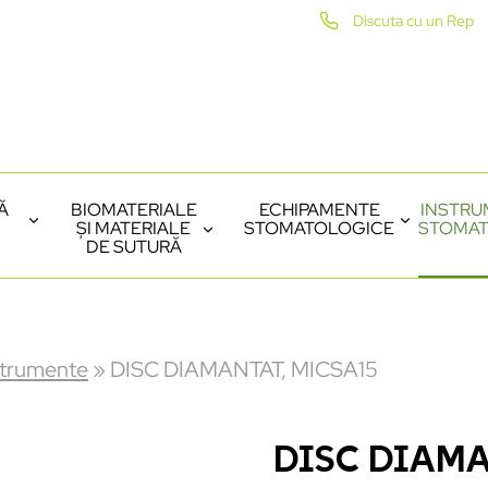
Discuta cu un Rep
Ă
BIOMATERIALE
ECHIPAMENTE
INSTRU
ȘI MATERIALE
STOMATOLOGICE
STOMAT
DE SUTURĂ
strumente
»
DISC DIAMANTAT, MICSA15
DISC DIAMA