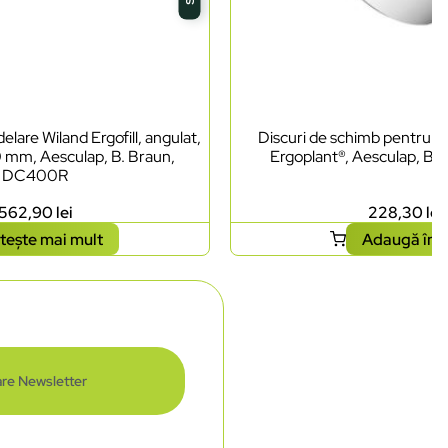
lare Wiland Ergofill, angulat,
Discuri de schimb pentru ci
0 mm, Aesculap, B. Braun,
Ergoplant®, Aesculap, B.
DC400R
562,90
lei
228,30
lei
tește mai mult
Adaugă în 
re Newsletter