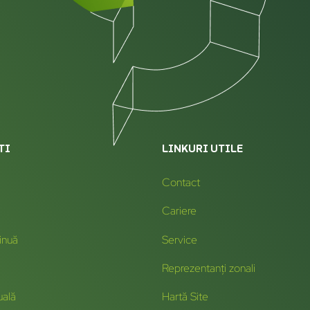
TI
LINKURI UTILE
Contact
Cariere
inuă
Service
Reprezentanți zonali
uală
Hartă Site