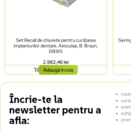
Set Recall de chiurete pentru curățarea
Sering
implanturilor dentare, Aesculap, B. Braun,
DB185
2.982,46
lei
Adaugă în coș
nout
Încrie-te la
curs
newsletter pentru a
even
echi
afla:
prom