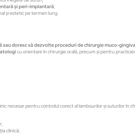
ntară și peri-implantară
;
nal și estetic pe termen lung.
ă sau doresc să dezvolte proceduri de chirurgie muco-gingiva
atologi
cu orientare în chirurgie orală, precum și pentru practicienii i
ic necesar pentru controlul corect al lambourilor și suturilor în c
r;
ia clinică;