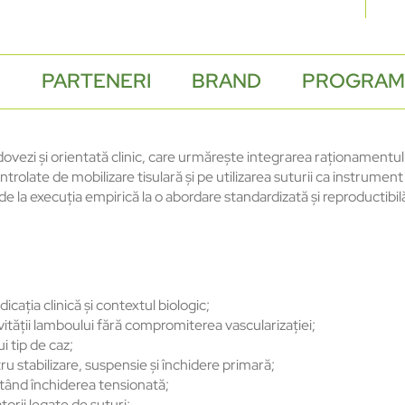
)
PARTENERI
BRAND
PROGRAM
zi și orientată clinic, care urmărește integrarea raționamentului 
ntrolate de mobilizare tisulară și pe utilizarea suturii ca instrument
a de la execuția empirică la o abordare standardizată și reproductibil
ndicația clinică și contextul biologic;
vității lamboului fără compromiterea vascularizației;
i tip de caz;
 stabilizare, suspensie și închidere primară;
itând închiderea tensionată;
torii legate de suturi;