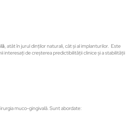
lă
, atât în jurul dinților naturali, cât și al implanturilor.
Este
nteresați de creșterea predictibilității clinice și a stabilității
hirurgia muco-gingivală.
Sunt abordate: