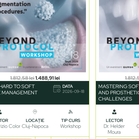
1.812,58
lei
1.488,91
lei
1.812
HARD TO SOFT
MASTERING SOF
DATA
2026-09-18
E MANAGEMENT
AND PROSTHETI
CHALLENGES
TOR
LOCAȚIE
TIP CURS
LECTOR
rizio Colombo
Cluj-Napoca
Workshop
Dr. Helder
C
Moura