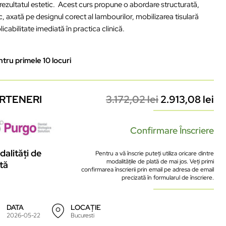
 rezultatul estetic. Acest curs propune o abordare structurată,
, axată pe designul corect al lambourilor, mobilizarea tisulară
licabilitate imediată în practica clinică.
ntru primele 10 locuri
RTENERI
3.172,02
lei
2.913,08
lei
Confirmare Înscriere
alități de
Pentru a vă înscrie puteți utiliza oricare dintre
modalitățile de plată de mai jos. Veți primi
tă
confirmarea înscrierii prin email pe adresa de email
precizată în formularul de înscriere.
DATA
LOCAȚIE
2026-05-22
Bucuresti