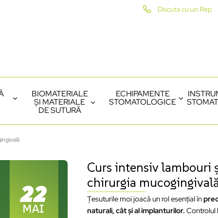
Discuta cu un Rep
Ă
BIOMATERIALE
ECHIPAMENTE
INSTRU
ȘI MATERIALE
STOMATOLOGICE
STOMAT
DE SUTURĂ
ingivală
Curs intensiv lambouri ș
chirurgia mucogingival
Țesuturile moi joacă un rol esențial în
pred
naturali, cât și al implanturilor.
Controlul l