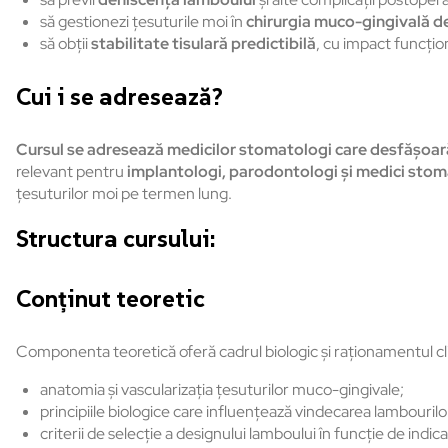
să gestionezi țesuturile moi în
chirurgia muco-gingivală de
să obții
stabilitate tisulară predictibilă
, cu impact funcțio
Cui i se adresează?
Cursul se adresează medicilor stomatologi care desfășoar
relevant pentru
implantologi, parodontologi și medici stom
țesuturilor moi pe termen lung.
Structura cursului:
Conținut teoretic
Componenta teoretică oferă cadrul biologic și raționamentul clin
anatomia și vascularizația țesuturilor muco-gingivale;
principiile biologice care influențează vindecarea lambourilo
criterii de selecție a designului lamboului în funcție de indicaț