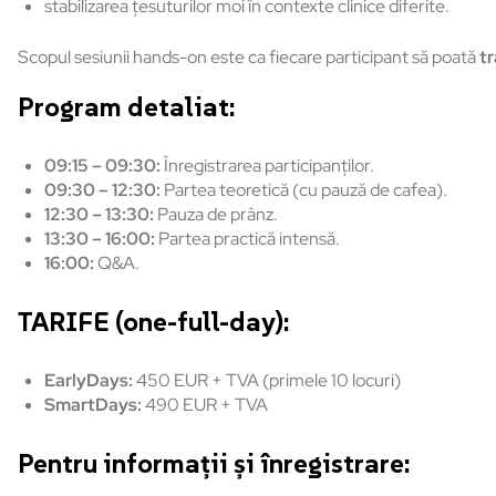
stabilizarea țesuturilor moi în contexte clinice diferite.
Scopul sesiunii hands-on este ca fiecare participant să poată
tr
Program detaliat:
09:15 – 09:30:
Înregistrarea participanților.
09:30 – 12:30:
Partea teoretică (cu pauză de cafea).
12:30 – 13:30:
Pauza de prânz.
13:30 – 16:00:
Partea practică intensă.
16:00:
Q&A.
TARIFE (one-full-day):
EarlyDays:
450 EUR + TVA (primele 10 locuri)
SmartDays:
490 EUR + TVA
Pentru informații și înregistrare: