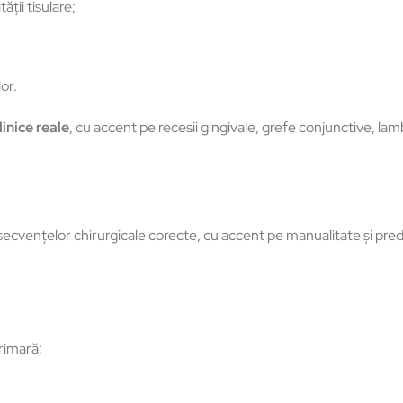
tății tisulare;
lor.
linice reale
, cu accent pe recesii gingivale, grefe conjunctive, l
 secvențelor chirurgicale corecte, cu accent pe manualitate și predic
primară;