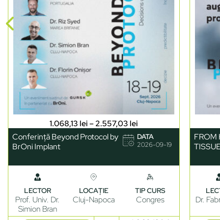
1.068,13
lei
–
2.557,03
lei
Conferință Beyond Protocol by
FROM 
DATA
2026-09-19
BrOni Implant
TISSU
LECTOR
LOCAȚIE
TIP CURS
LEC
Prof. Univ. Dr.
Cluj-Napoca
Congres
Dr. Fab
Simion Bran