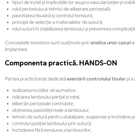
tipuri de incizii și implicațiile lor asupra vascularizației și stabili
rolul periostului și tehnici de eliberare periostală;
pasivitatea tisulară și controlul tensiunii;
principii de selecție a materialelor de sutură;
rolul suturii în stabilizarea lamboului și prevenirea complicații
Conceptele teoretice sunt susținute prin
analiza unor cazuri c
implantare.
Componenta practică. HANDS-ON
Partea practică este dedicată
exersării controlului tisular
și a
realizarea inciziilor atraumatice;
ridicarea lamboului parțial și total;
eliberări periostale controlate;
obținerea pasivității reale a lamboului;
tehnici de sutură pentru stabilizare, suspensie și închidere 
controlul poziției lamboului prin sutură;
închiderea fără tensiune a lambourilor;