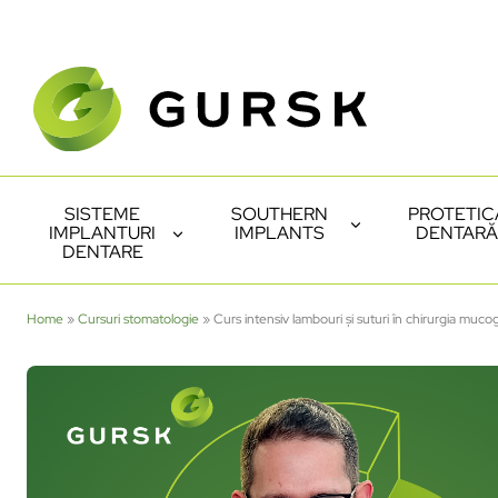
SISTEME
SOUTHERN
PROTETIC
IMPLANTURI
IMPLANTS
DENTARĂ
DENTARE
Home
»
Cursuri stomatologie
»
Curs intensiv lambouri și suturi în chirurgia mucog