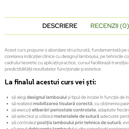
DESCRIERE
RECENZII (0
Acest curs propune o abordare structurată, fundamentată pe dove
corelarea indicației clinice cu designul lamboului, pe tehnicile co
cadrului teoretic cu aplicații practice, cursul facilitează tranziți
predictibilității rezultatelor funcționale și estetice.
La finalul acestui curs vei ști:
să alegi
designul lamboului
și tipul de incizie în funcție de i
să realizezi
mobilizarea tisulară corectă
, cu obținerea pasi
să execuți
eliberări periostale controlate
, adaptate fiecăru
să selectezi și utilizezi
materialele de sutură
adecvate pentru
să controlezi
poziția lamboului prin tehnica de sutură
, ev
să previi
dehiscența lamboului
și alte complicații postopera