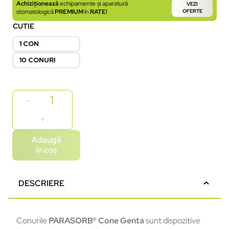
Achiziționează
echipamente și aparatură
VEZI
stomatologică
PREMIUM
în
RATE!
OFERTE
CUTIE
1 CON
10 CONURI
Adaugă
în coș
DESCRIERE
Conurile
PARASORB® Cone Genta
sunt dispozitive