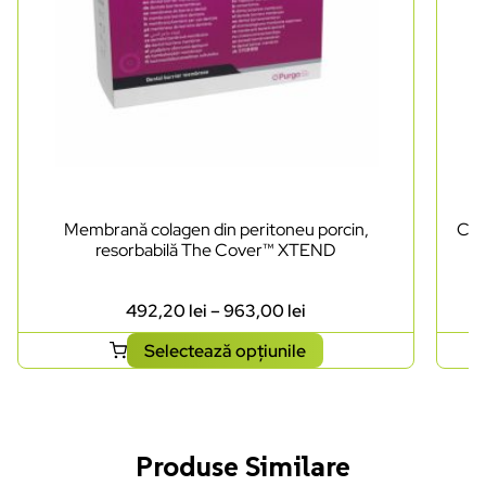
Membrană colagen din peritoneu porcin,
Cut
resorbabilă The Cover™ XTEND
492,20
lei
–
963,00
lei
Selectează opțiunile
Produse Similare