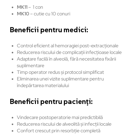
MK11
– 1 con
MK10
– cutie cu 10 conuri
Beneficii pentru medici:
Control eficient al hemoragiei post-extracționale
Reducerea riscului de complicații infecțioase locale
Adaptare facilă în alveolă, fără necesitatea fixării
suplimentare
Timp operator redus și protocol simplificat
Eliminarea unei vizite suplimentare pentru
îndepărtarea materialului
Beneficii pentru pacienți:
Vindecare postoperatorie mai predictibilă
Reducerea riscului de alveolită și infecții locale
Confort crescut prin resorbție completă