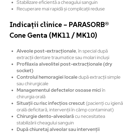
Stabilizare eficientă a cheagului sanguin
Recuperare mai rapidă și complicații reduse
Indicații clinice – PARASORB®
Cone Genta (MK11 / MK10)
Alveole post-extracționale
, în special după
extracții dentare traumatice sau molari incluși
Profilaxia alveolitei post-extracționale (dry
socket)
Controlul hemoragiei locale
după extracții simple
sau chirurgicale
Managementul defectelor osoase mici
în
chirurgia orală
Situații cu risc infecțios crescut
(pacienți cu igienă
orală deficitară, intervenții în câmp contaminat)
Chirurgie dento-alveolară
cu necesitatea
stabilizării cheagului sanguin
După chiuretaj alveolar sau intervenții