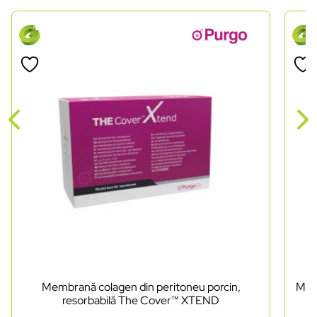
Membrană colagen din peritoneu porcin,
Mem
resorbabilă The Cover™ XTEND