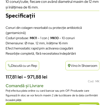
10 conuri/cutie, fiecare con având diametrul maxim de 12 mm
și înălțimea de 16 mm.
Specificații
Conuri din colagen resorbabil cu protecție antibiotică
(gentamicină)
Coduri produse:
MK11
– 1 con |
MK10
– 10 conuri
Dimensiune: Ø max. 12 mm, înălțime 16 mm
Efect hemostatic rapid prin activarea coagulării
Resorbție completă, fără necesitatea îndepărtării
Discută cu un Rep
Vino în Showroom
117,81
lei
–
971,88
lei
Cod: MK
Comandă și Livrare
Poți efectua plata online cu card bancar sau prin OP. Produsele care
figurează în stoc se vor livra în maxim 2 zile lucrătoare de la data confirmării
încasării plății.