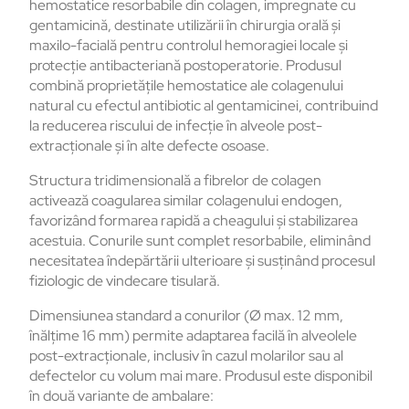
hemostatice resorbabile din colagen, impregnate cu
gentamicină, destinate utilizării în chirurgia orală și
maxilo-facială pentru controlul hemoragiei locale și
protecție antibacteriană postoperatorie. Produsul
combină proprietățile hemostatice ale colagenului
natural cu efectul antibiotic al gentamicinei, contribuind
la reducerea riscului de infecție în alveole post-
extracționale și în alte defecte osoase.
Structura tridimensională a fibrelor de colagen
activează coagularea similar colagenului endogen,
favorizând formarea rapidă a cheagului și stabilizarea
acestuia. Conurile sunt complet resorbabile, eliminând
necesitatea îndepărtării ulterioare și susținând procesul
fiziologic de vindecare tisulară.
Dimensiunea standard a conurilor (Ø max. 12 mm,
înălțime 16 mm) permite adaptarea facilă în alveolele
post-extracționale, inclusiv în cazul molarilor sau al
defectelor cu volum mai mare. Produsul este disponibil
în două variante de ambalare: