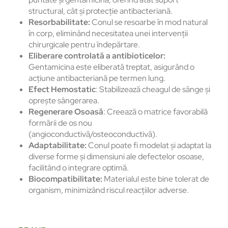
structural, cât și protecție antibacteriană.
Resorbabilitate:
Conul se resoarbe în mod natural
în corp, eliminând necesitatea unei intervenții
chirurgicale pentru îndepărtare.
Eliberare controlată a antibioticelor:
Gentamicina este eliberată treptat, asigurând o
acțiune antibacteriană pe termen lung.
Efect Hemostatic
: Stabilizează cheagul de sânge și
oprește sângerarea.
Regenerare Osoasă
: Creează o matrice favorabilă
formării de os nou
(angioconductivă/osteoconductivă).
Adaptabilitate:
Conul poate fi modelat și adaptat la
diverse forme și dimensiuni ale defectelor osoase,
facilitând o integrare optimă.
Biocompatibilitate:
Materialul este bine tolerat de
organism, minimizând riscul reacțiilor adverse.