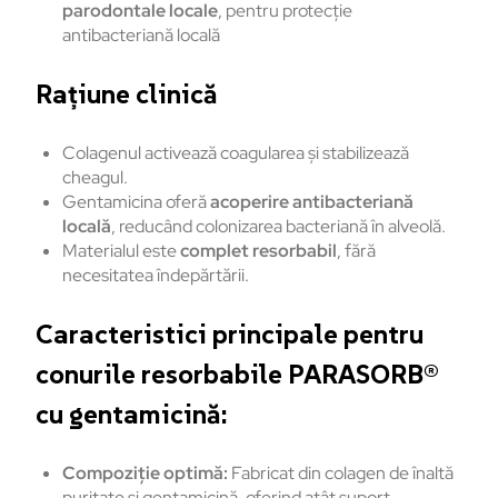
parodontale locale
, pentru protecție
antibacteriană locală
Rațiune clinică
Colagenul activează coagularea și stabilizează
cheagul.
Gentamicina oferă
acoperire antibacteriană
locală
, reducând colonizarea bacteriană în alveolă.
Materialul este
complet resorbabil
, fără
necesitatea îndepărtării.
Caracteristici principale pentru
conurile resorbabile PARASORB®
cu gentamicină:
Compoziție optimă:
Fabricat din colagen de înaltă
puritate și gentamicină, oferind atât suport