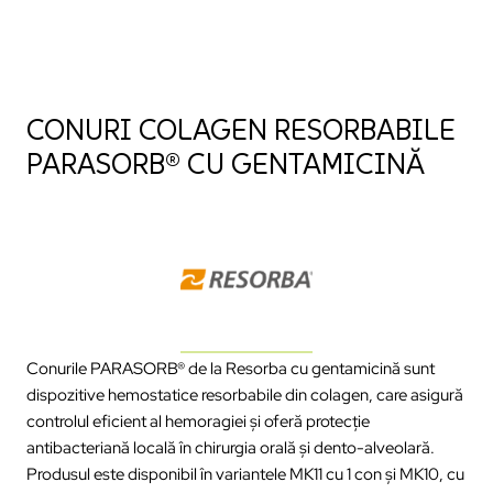
CONURI COLAGEN RESORBABILE
PARASORB® CU GENTAMICINĂ
Conurile PARASORB® de la Resorba cu gentamicină sunt
dispozitive hemostatice resorbabile din colagen, care asigură
controlul eficient al hemoragiei și oferă protecție
antibacteriană locală în chirurgia orală și dento-alveolară.
Produsul este disponibil în variantele MK11 cu 1 con și MK10, cu