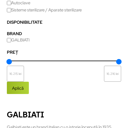
Autoclave
Sisteme sterilizare / Aparate sterilizare
DISPONIBILITATE
BRAND
GALBIATI
PREȚ
Aplică
GALBIATI
Galbiati este un brand italian cu o istorie începută în 1935,