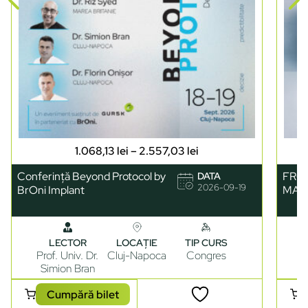
1.068,13
lei
–
2.557,03
lei
Conferință Beyond Protocol by
FRO
DATA
2026-09-19
BrOni Implant
MAN
LECTOR
LOCAȚIE
TIP CURS
Prof. Univ. Dr.
Cluj-Napoca
Congres
D
Simion Bran
Cumpără bilet