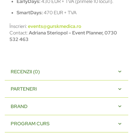
EarlyDays:
430 EUR + TVA (primele 10 locuri).
SmartDays:
470 EUR + TVA
Înscrieri:
events@gurskmedica.ro
Contact:
Adriana Steriopol – Event Planner, 0730
532 463
RECENZII (0)
PARTENERI
BRAND
PROGRAM CURS