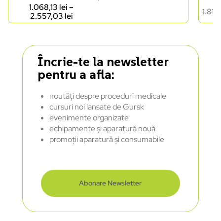
1.068,13
lei
–
1.81
2.557,03
lei
Încrie-te la newsletter
pentru a afla:
noutăți despre proceduri medicale
cursuri noi lansate de Gursk
evenimente organizate
echipamente și aparatură nouă
promoții aparatură și consumabile
Abonare Newsletter