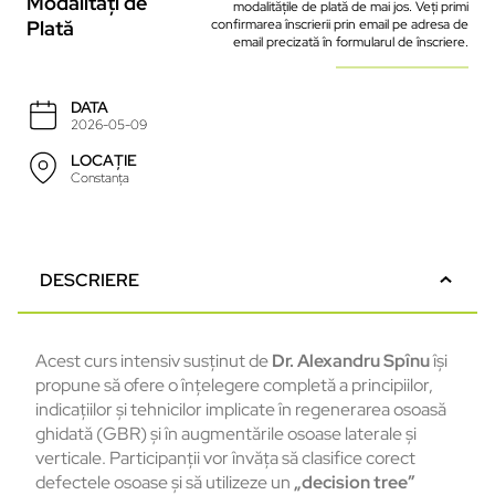
Modalități de
modalitățile de plată de mai jos. Veți primi
Plată
confirmarea înscrierii prin email pe adresa de
email precizată în formularul de înscriere.
DATA
2026-05-09
LOCAȚIE
Constanța
DESCRIERE
Acest curs intensiv susținut de
Dr. Alexandru Spînu
își
propune să ofere o înțelegere completă a principiilor,
indicațiilor și tehnicilor implicate în regenerarea osoasă
ghidată (GBR) și în augmentările osoase laterale și
verticale. Participanții vor învăța să clasifice corect
defectele osoase și să utilizeze un
„decision tree”