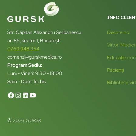
INFO CLIEN
Str. Căpitan Alexandru Șerbănescu
Despre noi
nr. 85, sector 1, București
Viitori Medici
0769 948 354
comenzi@gurskmedica.ro
Educație con
Program Sediu:
Pacienți
Luni - Vineri: 9:30 - 18:00
Sam - Dum: Închis
Biblioteca vir
© 2026 GURSK