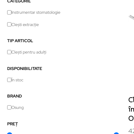
CATEGORIE
Instrumentar stomatologie
Clești extracție
TIP ARTICOL
Clești pentru adulți
DISPONIBILITATE
În stoc
BRAND
C
î
Osung
O
PREȚ
4