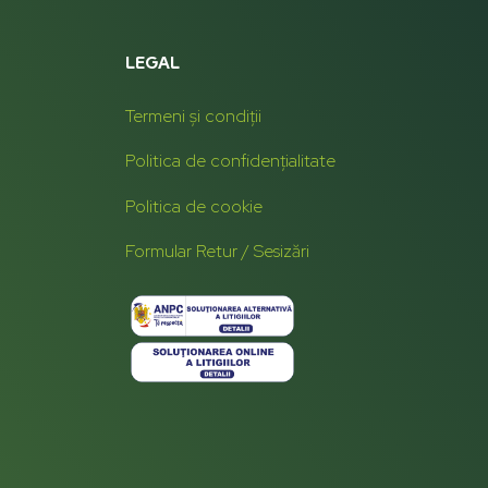
LEGAL
Termeni și condiții
Politica de confidențialitate
Politica de cookie
Formular Retur / Sesizări