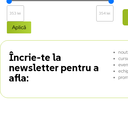
Aplică
nout
Încrie-te la
curs
newsletter pentru a
even
echi
afla:
prom