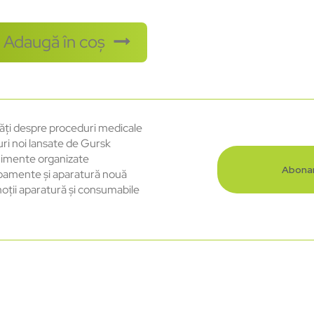
Adaugă în coș
ăți despre proceduri medicale
uri noi lansate de Gursk
imente organizate
Abona
pamente și aparatură nouă
oții aparatură și consumabile