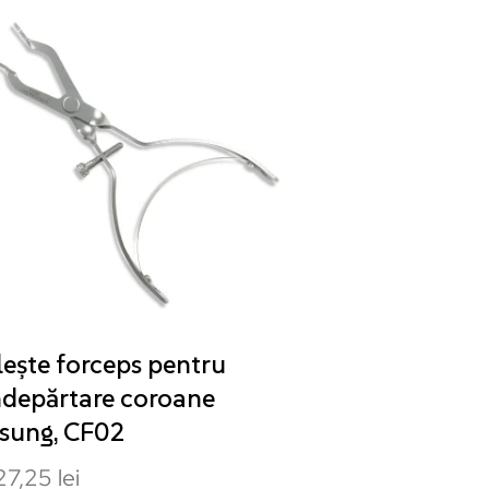
lește forceps pentru
ndepărtare coroane
sung, CF02
27,25
lei