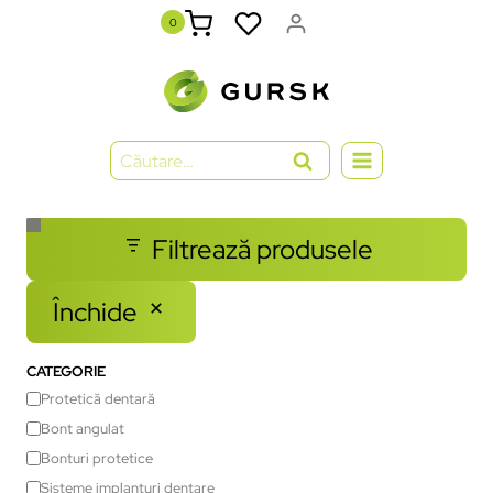
0
Filtrează produsele
Închide
CATEGORIE
Protetică dentară
Bont angulat
Bonturi protetice
Sisteme implanturi dentare