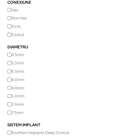
CONEXIUNE
Hex
Non-hex
Octa
Conică
DIAMETRU
4.5mm
5.5mm
6.5mm
4.0mm
4.8mm
5.0mm
3.6mm
7.5mm
SISTEM IMPLANT
Southern Implants Deep Conical