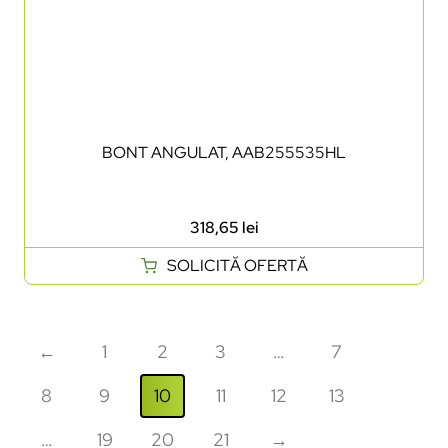
BONT ANGULAT, AAB255535HL
318,65
lei
SOLICITĂ OFERTĂ
←
1
2
3
…
7
8
9
10
11
12
13
…
19
20
21
→