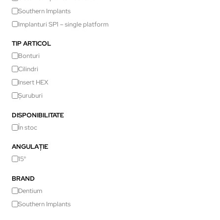
Southern Implants
Implanturi SP1 – single platform
TIP ARTICOL
Bonturi
Cilindri
Insert HEX
Șuruburi
DISPONIBILITATE
În stoc
ANGULAȚIE
15°
BRAND
Dentium
Southern Implants