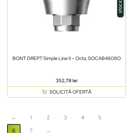
STOC EPUIZAT
BONT DREPT Simple Line II – Octa, SOCAB4808O
352,78
lei
SOLICITĂ OFERTĂ
←
1
2
3
4
5
6
7
→