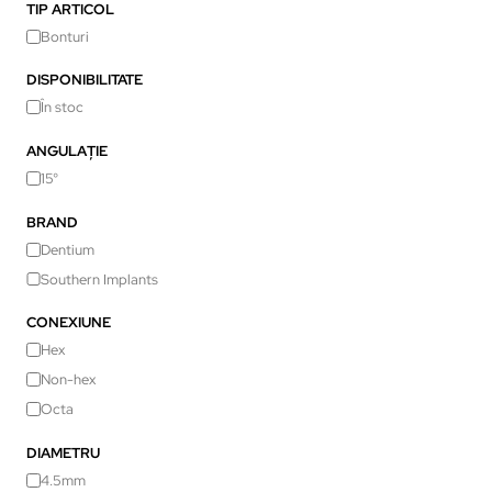
TIP ARTICOL
Bonturi
DISPONIBILITATE
În stoc
ANGULAȚIE
15°
BRAND
Dentium
Southern Implants
CONEXIUNE
Hex
Non-hex
Octa
DIAMETRU
4.5mm