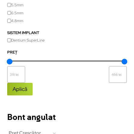
5.5mm
6.5mm
4.8mm
SISTEM IMPLANT
Dentium SuperLine
PREȚ
Aplică
Bont angulat