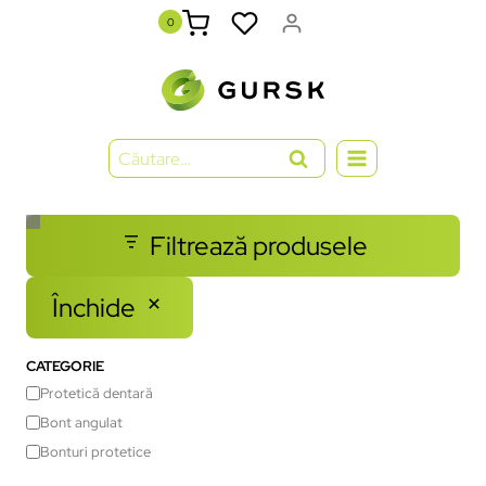
0
Filtrează produsele
Închide
CATEGORIE
Protetică dentară
Bont angulat
Bonturi protetice