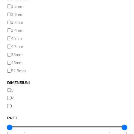
3.5mm
2.9mm
2.7mm
2.4mm
4.1mm
4.7mm
35mm
45mm
52.5mm
DIMENSIUNI
S
M
L
PREȚ