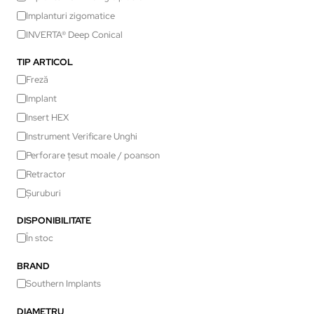
Implanturi zigomatice
INVERTA® Deep Conical
TIP ARTICOL
Freză
Implant
Insert HEX
Instrument Verificare Unghi
Perforare țesut moale / poanson
Retractor
Șuruburi
DISPONIBILITATE
În stoc
BRAND
Southern Implants
DIAMETRU