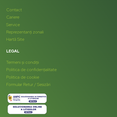
Contact
Cariere
Service
Reprezentanți zonali
Hartă Site
LEGAL
Termeni și condiții
Politica de confidențialitate
Politica de cookie
Formular Retur / Sesizări