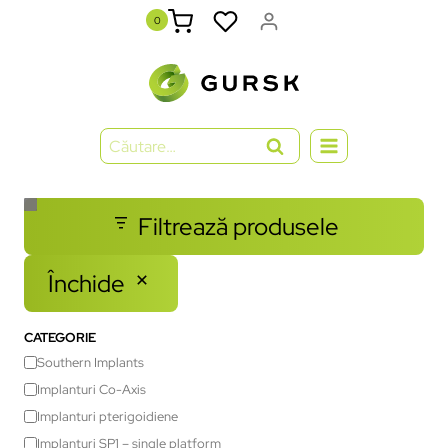
0
Filtrează produsele
Închide
CATEGORIE
Southern Implants
Implanturi Co-Axis
Implanturi pterigoidiene
Implanturi SP1 – single platform