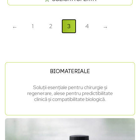
←
1
2
3
4
→
BIOMATERIALE
Soluții esențiale pentru chirurgie și
regenerare, alese pentru predictibilitate
clinică și compatibilitate biologică.