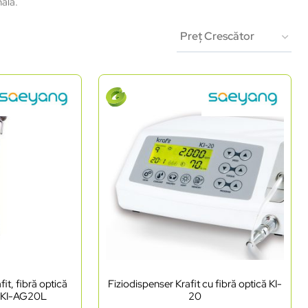
nală.
it, fibră optică
Fiziodispenser Krafit cu fibră optică KI-
, KI-AG20L
20