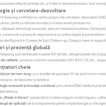
ompaniei reflectă ambiţia de „a fi lider în domeniul nostru” prin inovaţ
ogie și cercetare-dezvoltare
04 Saeyang a înfiinţat un centru propriu de cercetare-dezvoltare (R&
nice, pentru a stimula inovaţia şi a lansa anual produse noi.
tilizează tehnologii avansate, precum motoare brushless (fără perii), r
), construcţii compacte-ergonomice şi control digital al parametrilor 
se desfăşoară în Coreea de Sud (Dalseo-gu, Daegu) ceea ce asigură un niv
ri și prezență globală
Saeyang sunt distribuite în peste 100 de ţări, atingând pieţe din Europa
i de calitate
: produce conform standardelor ISO 9001, CE etc., asigur
nțiatori cheie
iză pe
termen lung:
cu o tradiţie de aproape 50 de ani în micro-mot
logice, de laborator şi estetice.
ogie avansată și inovaţie continuă:
prin centrul R&D dedicat și lans
ării tehnice.
te „Made in Korea”:
producţia în Coreea asigură control riguros, calitat
argă de aplicaţii
:
de la echipamente pentru implantologie şi chirurgie 