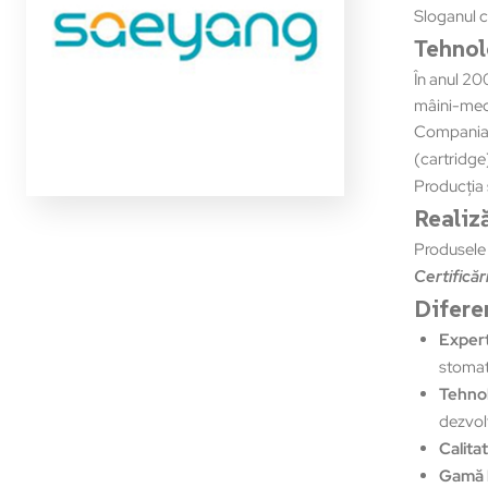
Sloganul c
Tehnol
În anul 20
mâini-meca
Compania u
(cartridge
Producţia 
Realiză
Produsele 
Certificăr
Difere
Expert
stomato
Tehnol
dezvolt
Calita
Gamă l