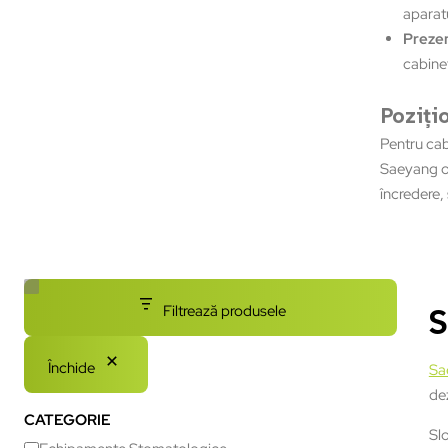
aparatu
Prezen
cabinet
Poziţi
Pentru cab
Saeyang of
încredere, 
Filtrează produsele
Închide
Sa
de
CATEGORIE
Slo