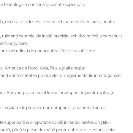
ie tehnologică continuă şi calitate superioară.
D), dedicat produselor pentru echipamente dentare şi pentru
ulmenţi ceramici de înaltă precizie, echilibrare fină a cardanului
de funcţionare.
el ridicat de control al calităţii și trasabilitate.
, America de Nord, Asia, Rusia şi alte regiuni.
ând conformitatea produselor cu reglementările internaţionale.
ors, Saeyang a acumulat know-how specific pentru aplicaţii
ări regulate de produse noi, compania rămâne în fruntea
e superioară şi o reputaţie solidă în rândul profesioniștilor.
orală, până la piese de mână pentru laborator dentar şi chiar