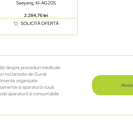
Saeyang, KI-AG20S
2.284,76
lei
SOLICITĂ OFERTĂ
ăți despre proceduri medicale
uri noi lansate de Gursk
imente organizate
Abona
pamente și aparatură nouă
oții aparatură și consumabile