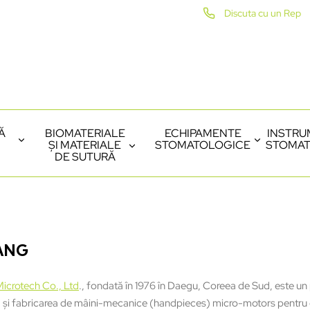
Discuta cu un Rep
Ă
BIOMATERIALE
ECHIPAMENTE
INSTRU
ȘI MATERIALE
STOMATOLOGICE
STOMAT
DE SUTURĂ
ANG
icrotech Co., Ltd
., fondată în 1976 în Daegu, Coreea de Sud, este un
 și fabricarea de mâini-mecanice (handpieces) micro-motors pentru d