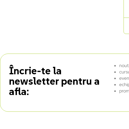
nout
Încrie-te la
curs
newsletter pentru a
even
echi
afla:
prom