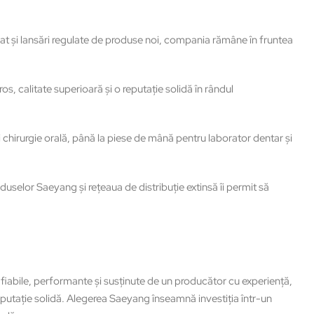
at și lansări regulate de produse noi, compania rămâne în fruntea
os, calitate superioară şi o reputaţie solidă în rândul
chirurgie orală, până la piese de mână pentru laborator dentar şi
duselor Saeyang şi rețeaua de distribuţie extinsă îi permit să
iabile, performante şi susţinute de un producător cu experienţă,
reputaţie solidă. Alegerea Saeyang înseamnă investiţia într-un