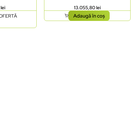
2
lei
13.055,80
lei
Adaugă în coș
 OFERTĂ