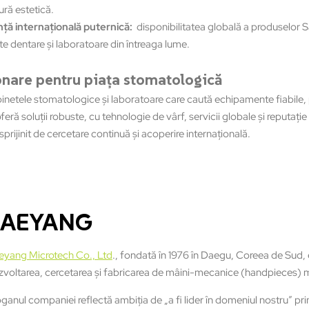
ră estetică.
ță internațională puternică
:
disponibilitatea globală a produselor S
e dentare şi laboratoare din întreaga lume.
onare pentru piaţa stomatologică
inetele stomatologice şi laboratoare care caută echipamente fiabile,
eră soluţii robuste, cu tehnologie de vârf, servicii globale şi reputaţ
sprijinit de cercetare continuă şi acoperire internațională.
SAEYANG
eyang Microtech Co., Ltd
., fondată în 1976 în Daegu, Coreea de Sud, 
zvoltarea, cercetarea și fabricarea de mâini-mecanice (handpieces) m
ganul companiei reflectă ambiţia de „a fi lider în domeniul nostru” pri