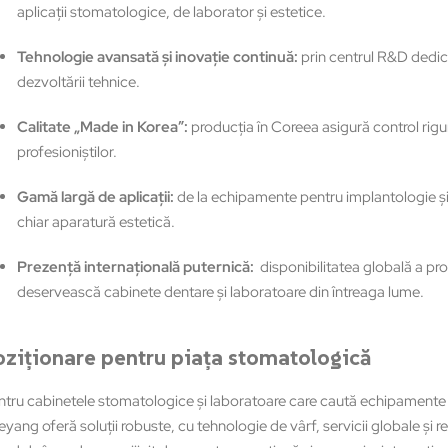
aplicaţii stomatologice, de laborator şi estetice.
Tehnologie avansată și inovaţie continuă:
prin centrul R&D dedic
dezvoltării tehnice.
Calitate „Made in Korea”:
producţia în Coreea asigură control rigur
profesioniștilor.
Gamă largă de aplicaţii
:
de la echipamente pentru implantologie şi 
chiar aparatură estetică.
Prezență internațională puternică
:
disponibilitatea globală a pro
deservească cabinete dentare şi laboratoare din întreaga lume.
oziţionare pentru piaţa stomatologică
ntru cabinetele stomatologice şi laboratoare care caută echipamente f
yang oferă soluţii robuste, cu tehnologie de vârf, servicii globale şi 