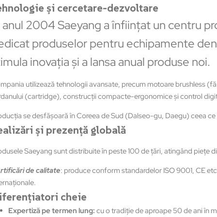
ehnologie și cercetare-dezvoltare
n anul 2004 Saeyang a înfiinţat un centru p
edicat produselor pentru echipamente dent
timula inovaţia şi a lansa anual produse noi.
pania utilizează tehnologii avansate, precum motoare brushless (fără p
rdanului (cartridge), construcţii compacte-ergonomice şi control digit
ducţia se desfăşoară în Coreea de Sud (Dalseo-gu, Daegu) ceea ce asigur
ealizări și prezență globală
dusele Saeyang sunt distribuite în peste 100 de ţări, atingând pieţe di
tificări de calitate
: produce conform standardelor ISO 9001, CE etc.
ernaţionale.
iferențiatori cheie
Expertiză pe
termen lung:
cu o tradiţie de aproape 50 de ani în