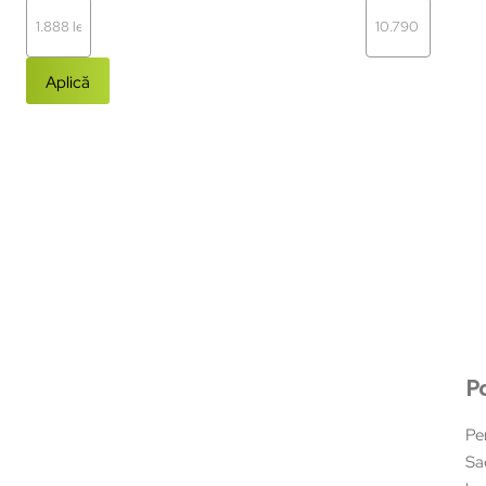
Aplică
P
Pe
Sae