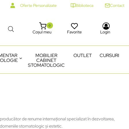
Oferte Personalizate
Biblioteca
Contact
0
Coșul meu
Favorite
Login
MENTAR
MOBILIER
OUTLET
CURSURI
OLOGIE
CABINET
STOMATOLOGIC
 producător de renume internațional specializat în dezvoltarea,
omeniile stomatologic şi estetic.