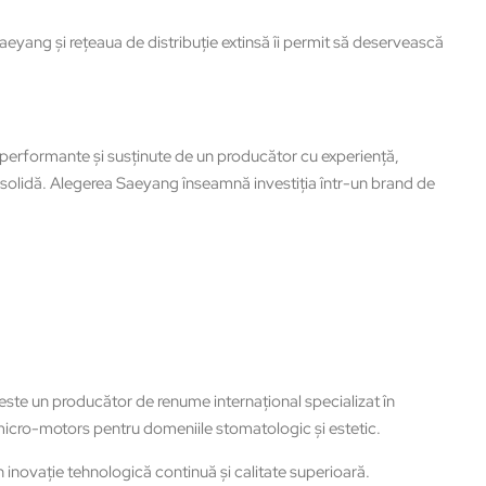
aeyang şi rețeaua de distribuţie extinsă îi permit să deservească
 performante şi susţinute de un producător cu experienţă,
ie solidă. Alegerea Saeyang înseamnă investiţia într-un brand de
este un producător de renume internațional specializat în
icro-motors pentru domeniile stomatologic şi estetic.
n inovaţie tehnologică continuă şi calitate superioară.