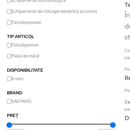
Echipamente Stomatologice
T
Echipamente de chirurgie dentară și accesorii
Î
Fiziodispensere
d
s
TIP ARTICOL
Fiziodispenser
Com
Piesă de mână
ca
Pro
DISPONIBILITATE
R
În stoc
Pro
BRAND
SAEYANG
Cer
int
PREȚ
D