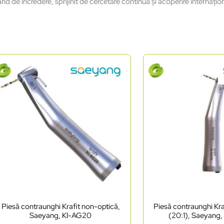
nd de încredere, sprijinit de cercetare continuă şi acoperire internațio
Piesă contraunghi Krafit non-optică,
Piesă contraunghi Kraf
Saeyang, KI-AG20
(20:1), Saeyang