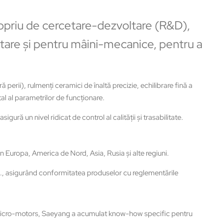
ropriu de cercetare-dezvoltare (R&D),
are şi pentru mâini-mecanice, pentru a
erii), rulmenţi ceramici de înaltă precizie, echilibrare fină a
al al parametrilor de funcţionare.
ă un nivel ridicat de control al calităţii și trasabilitate.
n Europa, America de Nord, Asia, Rusia şi alte regiuni.
, asigurând conformitatea produselor cu reglementările
 micro-motors, Saeyang a acumulat know-how specific pentru