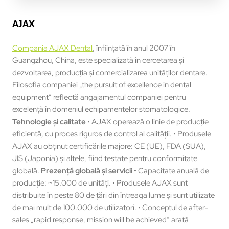
AJAX
Compania AJAX Dental
, înființată în anul 2007 în
Guangzhou, China, este specializată în cercetarea şi
dezvoltarea, producţia şi comercializarea unităţilor dentare.
Filosofia companiei „the pursuit of excellence in dental
equipment” reflectă angajamentul companiei pentru
excelenţă în domeniul echipamentelor stomatologice.
Tehnologie şi calitate
• AJAX operează o linie de producţie
eficientă, cu proces riguros de control al calităţii. • Produsele
AJAX au obținut certificările majore: CE (UE), FDA (SUA),
JIS (Japonia) şi altele, fiind testate pentru conformitate
globală.
Prezenţă globală şi servicii
• Capacitate anuală de
producţie: ~15.000 de unităţi. • Produsele AJAX sunt
distribuite în peste 80 de ţări din întreaga lume şi sunt utilizate
de mai mult de 100.000 de utilizatori. • Conceptul de after-
sales „rapid response, mission will be achieved” arată