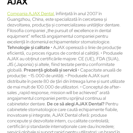
AJAX
Compania AJAX Dental
, înființată în anul 2007 în
Guangzhou, China, este specializată în cercetarea şi
dezvoltarea, producţia şi comercializarea unităţilor dentare.
Filosofia companiei „the pursuit of excellence in dental
equipment” reflectă angajamentul companiei pentru
excelenţă în domeniul echipamentelor stomatologice.
Tehnologie şi calitate
• AJAX operează o linie de producţie
eficientă, cu proces riguros de control al calităţii. • Produsele
AJAX au obținut certificările majore: CE (UE), FDA (SUA),
JIS (Japonia) şi altele, fiind testate pentru conformitate
globală.
Prezenţă globală şi servicii
• Capacitate anuală de
producţie: ~15.000 de unităţi. • Produsele AJAX sunt
distribuite în peste 80 de ţări din întreaga lume şi sunt utilizate
de mai mult de 100.000 de utilizatori. • Conceptul de after-
sales „rapid response, mission will be achieved” arată
angajamentul companiei pentru sprijinul continuu al
cabinetelor dentare.
De ce să alegi AJAX Dental?
Pentru
cabinetele stomatologice care caută echipamente fiabile,
inovatoare şi integrate, AJAX Dental oferă: produse
concepute şi dezvoltate intern, cu calitate controlată;
certificări şi standarde internaţionale care dau încredere;
servicii globale şi suport rapid pentru utilizatori; un brand în