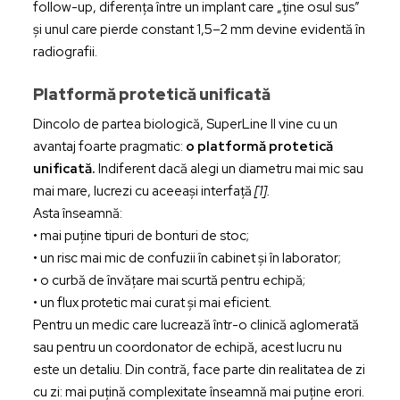
follow-up, diferența între un implant care „ține osul sus”
și unul care pierde constant 1,5–2 mm devine evidentă în
radiografii.
Platformă protetică unificată
Dincolo de partea biologică, SuperLine II vine cu un
avantaj foarte pragmatic:
o platformă protetică
unificată.
Indiferent dacă alegi un diametru mai mic sau
mai mare, lucrezi cu aceeași interfață
[1].
Asta înseamnă:
• mai puține tipuri de bonturi de stoc;
• un risc mai mic de confuzii în cabinet și în laborator;
• o curbă de învățare mai scurtă pentru echipă;
• un flux protetic mai curat și mai eficient.
Pentru un medic care lucrează într-o clinică aglomerată
sau pentru un coordonator de echipă, acest lucru nu
este un detaliu. Din contră, face parte din realitatea de zi
cu zi: mai puțină complexitate înseamnă mai puține erori.