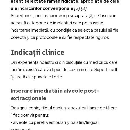
atent selectate rămân ridicate, apropiate de cele
ale încărcărilor convenționale
[2],[3].
SuperLine II, prin macrodesign și suprafață, se înscrie în
această categorie de implanturi care pot susține
încărcarea imediată, cu condiția ca selecția cazului să fie
corectă și ca protocoalele să fie respectate riguros.
Indicații clinice
Din experiența noastră și din discuțiile cu medicii cu care
lucrăm, există câteva tipuri de cazuri în care SuperLine II
își arată clar punctele forte.
Inserare imediată în alveole post-
extracționale
Designul conic, filetul dublu și apexul cu flanșe de tăiere
îl fac potrivit pentru:
• alveole cu pereți vestibulari și palatini/linguali
conservați;