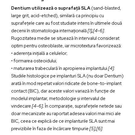
Dentium utilizează o suprafață SLA
(sand-blasted,
large grit, acid-etched), similară ca principiu cu
suprafețele care au fost studiate intens în ultimele două
decenii în stomatologia internațională
[1]
,
[4–6].
Rugozitatea medie se situează în intervalul considerat
optim pentru osteoblaste, iar microtextura favorizează:
• aderența inițială a celulelor;
• formarea osteoidului;
• maturarea trabeculară în apropierea implantului
[4].
Studiile histologice pe implanturi SLA (nu doar Dentium)
arată în mod repetat valori ridicate de bone-to-implant
contact (BIC), dar aceste valori variază în funcție de
modelul implantar, metodologie și intervalul de
vindecare
[4–6]
.
În comparație, suprafețele netede sau
doar mecanizate au raportat adesea valori mai mici ale
BIC, ceea ce explică de ce implanturile SLA sunt mai
previzibile în faza de încărcare timpurie
[5],[6]
.