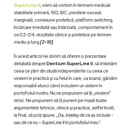
SuperLine II
, vrem să vorbim în termeni medicali:
stabilitate primară, ISQ, BIC, pierdere osoasă
marginală, conexiune protetică, platform switching,
încărcare imediată sau întârziată, comportament în
os D2–D4, rezultate clinice și protetice pe termen
mediu și lung
[2–10]
.
În acest articol ne dorim să oferim o prezentare
detaliată despre
Dentium SuperLine II
, să îmbinăm
ceea ce știm din studii independente cu ceea ce
vedem în practică și cu felul în care, ca brand, gândim
responsabil atunci când includem un sistem în
portofoliul nostru. Nu ne propunem să îți „vindem”
nimic. Ne propunem să îți punem pe masă toate
argumentele tehnice, clinice și practice, astfel încât,
la final, să poți spune:
„Da, înțeleg de ce aș include –
sau de ce nu – SuperLine II în portofoliul meu”.