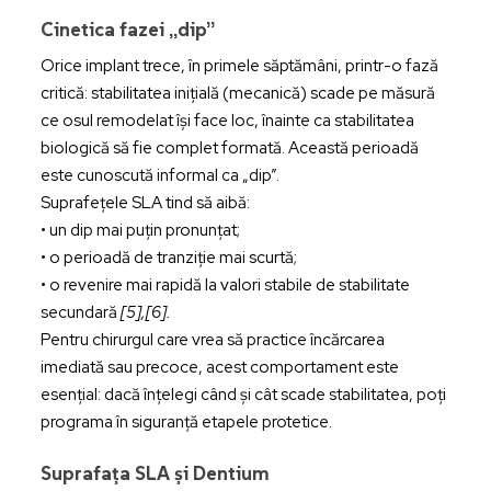
Cinetica fazei „dip”
Orice implant trece, în primele săptămâni, printr-o fază
critică: stabilitatea inițială (mecanică) scade pe măsură
ce osul remodelat își face loc, înainte ca stabilitatea
biologică să fie complet formată. Această perioadă
este cunoscută informal ca „dip”.
Suprafețele SLA tind să aibă:
• un dip mai puțin pronunțat;
• o perioadă de tranziție mai scurtă;
• o revenire mai rapidă la valori stabile de stabilitate
secundară
[5],[6].
Pentru chirurgul care vrea să practice încărcarea
imediată sau precoce, acest comportament este
esențial: dacă înțelegi când și cât scade stabilitatea, poți
programa în siguranță etapele protetice.
Suprafața SLA și Dentium