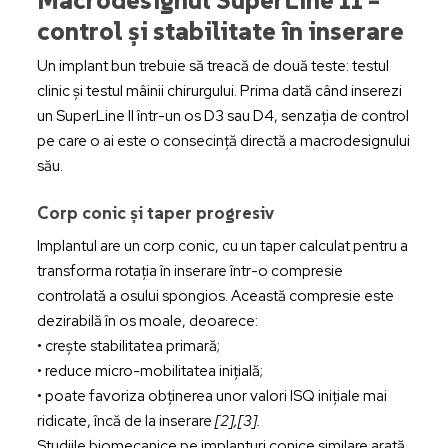
control și stabilitate în inserare
Un implant bun trebuie să treacă de două teste: testul
clinic și testul mâinii chirurgului. Prima dată când inserezi
un SuperLine II într-un os D3 sau D4, senzația de control
pe care o ai este o consecință directă a macrodesignului
său.
Corp conic și taper progresiv
Implantul are un corp conic, cu un taper calculat pentru a
transforma rotația în inserare într-o compresie
controlată a osului spongios. Această compresie este
dezirabilă în os moale, deoarece:
• crește stabilitatea primară;
• reduce micro-mobilitatea inițială;
• poate favoriza obținerea unor valori ISQ inițiale mai
ridicate, încă de la inserare
[2],[3].
Studiile biomecanice pe implanturi conice similare arată