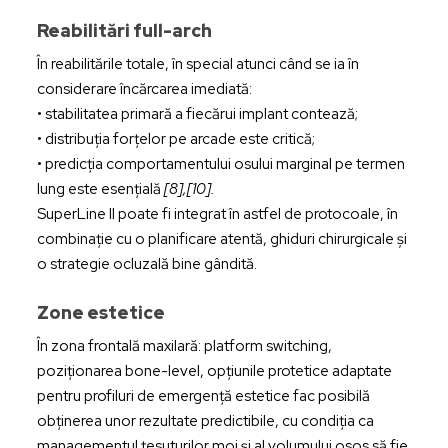
Reabilitări full-arch
În reabilitările totale, în special atunci când se ia în
considerare încărcarea imediată:
• stabilitatea primară a fiecărui implant contează;
• distribuția forțelor pe arcade este critică;
• predicția comportamentului osului marginal pe termen
lung este esențială
[8],[10].
SuperLine II poate fi integrat în astfel de protocoale, în
combinație cu o planificare atentă, ghiduri chirurgicale și
o strategie ocluzală bine gândită.
Zone estetice
În zona frontală maxilară: platform switching,
poziționarea bone-level, opțiunile protetice adaptate
pentru profiluri de emergență estetice fac posibilă
obținerea unor rezultate predictibile, cu condiția ca
managementul țesuturilor moi și al volumului osos să fie