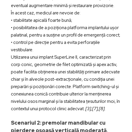
eventual augmentare minimă și restaurare provizorie.
În acest caz, medicul are nevoie de:
• stabilitate apicală foarte bună;
• posibilitatea de a poziționa platforma implantului ușor
palatinal, pentru a susține un profil de emergență corect;
• control pe direcție pentru a evita perforațiile
vestibulare.
Utilizarea unui implant SuperLine II, caracterizat prin
corp conic, geometrie de filet optimizată și apex activ,
poate facilita obținerea unei stabilități primare adecvate
chiar și în alveole post-extracționale, cu condiția unei
preparări și poziționări corecte. Platform switching-ul și
conexiunea conică contribuie ulterior la menținerea
nivelului osos marginal și la stabilitatea țesuturilor moi, în
contextul unui protocol clinic adecvat.
[3],[7],[8].
Scenariul 2: premolar mandibular cu
pierdere osoasă verticală moderată,