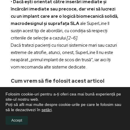
•
Dacă ești orientat către inserări imediate și
încărcări imediate sau precoce, dar vrei să lucrezi
cu un implant care are o logică biomecanică solidă,
macrodesignul și suprafața SLA
ale SuperLine II
susțin acest tip de abordări, cu condiția să respecți
criteriile de selecție a cazului
[2–6].
Dacă tratezi pacienți cu riscuri sistemice mari sau cazuri
extreme de atrofie, atunci, onest, SuperLine II nu este
neapărat „primul implant de scos din trusă”, iar aici îți
vom recomanda alte sisteme dedicate.
Cum vrem să fie folosit acest articol
Ne dorim ca acest articol să funcționeze ca un
Folosim cookie-uri pentru a-ți oferi cea mai bună experiență pe
instrument clinic util, la care să poți reveni în momente
site-ul nostru web.
Poți să afli mai multe despre cookie-urile pe care le folosim sau
relevante din practica ta:
să le dezactivezi în
setări
.
• în alegerea sau reevaluarea sistemelor implantare
utilizate;
Accept
• în discuțiile cu colegi sau în formarea echipei;