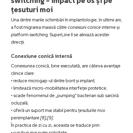
switching – impact pe os și pe
țesuturi moi
Una dintre marile schimbări în implantologie, în ultimii ani,
a fost migrarea masivă către conexiuni conice interne și
platform switching. SuperLine II se aliniază acestei
direcții.
Conexiune conică internă
Conexiunea conică, bine executată, are câteva avantaje
clinice clare:
• reduce microgap-ul dintre bont și implant;
• limitează micro-mobilitatea interfeței protetice;
• scade fenomenul de „pumping” bacterian sub sarcină
ocluzală;
• oferă un suport mai stabil pentru țesuturile moi
periimplantare
[8],[9].
În practica de zi cu zi, aceasta se traduce prin:
• șuruburi mai puțin solicitate;