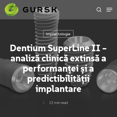
Skip
to
main
content
Implantologie
Dentium SuperLine II –
analiză clinică extinsă a
performanței și a
predictibilității
implantare
22 min read