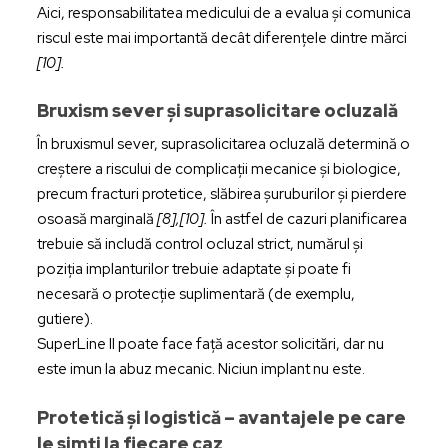
Aici, responsabilitatea medicului de a evalua și comunica
riscul este mai importantă decât diferențele dintre mărci
[10].
Bruxism sever și suprasolicitare ocluzală
În bruxismul sever, suprasolicitarea ocluzală determină o
creștere a riscului de complicații mecanice și biologice,
precum fracturi protetice, slăbirea șuruburilor și pierdere
osoasă marginală
[8],[10].
În astfel de cazuri planificarea
trebuie să includă control ocluzal strict, numărul și
poziția implanturilor trebuie adaptate și poate fi
necesară o protecție suplimentară (de exemplu,
gutiere).
SuperLine II poate face față acestor solicitări, dar nu
este imun la abuz mecanic. Niciun implant nu este.
Protetică și logistică – avantajele pe care
le simți la fiecare caz