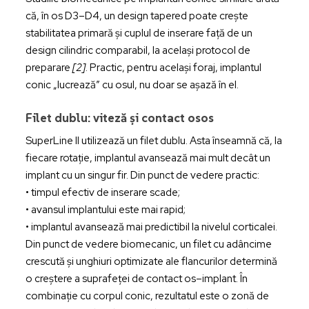
că, în os D3–D4, un design tapered poate crește
stabilitatea primară și cuplul de inserare față de un
design cilindric comparabil, la același protocol de
preparare
[2]
. Practic, pentru același foraj, implantul
conic „lucrează” cu osul, nu doar se așază în el.
Filet dublu: viteză și contact osos
SuperLine II utilizează un filet dublu. Asta înseamnă că, la
fiecare rotație, implantul avansează mai mult decât un
implant cu un singur fir. Din punct de vedere practic:
• timpul efectiv de inserare scade;
• avansul implantului este mai rapid;
• implantul avansează mai predictibil la nivelul corticalei.
Din punct de vedere biomecanic, un filet cu adâncime
crescută și unghiuri optimizate ale flancurilor determină
o creștere a suprafeței de contact os–implant. În
combinație cu corpul conic, rezultatul este o zonă de