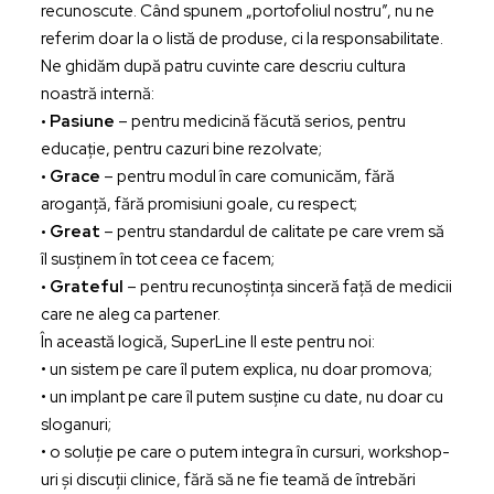
recunoscute. Când spunem „portofoliul nostru”, nu ne
referim doar la o listă de produse, ci la responsabilitate.
Ne ghidăm după patru cuvinte care descriu cultura
noastră internă:
• Pasiune
– pentru medicină făcută serios, pentru
educație, pentru cazuri bine rezolvate;
• Grace
– pentru modul în care comunicăm, fără
aroganță, fără promisiuni goale, cu respect;
• Great
– pentru standardul de calitate pe care vrem să
îl susținem în tot ceea ce facem;
• Grateful
– pentru recunoștința sinceră față de medicii
care ne aleg ca partener.
În această logică, SuperLine II este pentru noi:
• un sistem pe care îl putem explica, nu doar promova;
• un implant pe care îl putem susține cu date, nu doar cu
sloganuri;
• o soluție pe care o putem integra în cursuri, workshop-
uri și discuții clinice, fără să ne fie teamă de întrebări