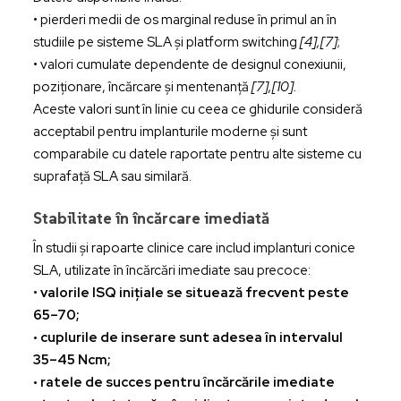
• pierderi medii de os marginal reduse în primul an în
studiile pe sisteme SLA și platform switching
[4],[7]
;
• valori cumulate dependente de designul conexiunii,
poziționare, încărcare și mentenanță
[7],[10].
Aceste valori sunt în linie cu ceea ce ghidurile consideră
acceptabil pentru implanturile moderne și sunt
comparabile cu datele raportate pentru alte sisteme cu
suprafață SLA sau similară.
Stabilitate în încărcare imediată
În studii și rapoarte clinice care includ implanturi conice
SLA, utilizate în încărcări imediate sau precoce:
•
valorile ISQ inițiale se situează frecvent peste
65–70;
• cuplurile de inserare sunt adesea în intervalul
35–45 Ncm;
• ratele de succes pentru încărcările imediate