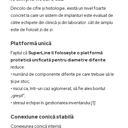
Dincolo de cifre și histologie, există un nivel foarte
concret la care un sistem de implanturi este evaluat de
către echipele din clinică și din laborator: cât de simplu
este de folosit zi de zi.
Platformă unică
Faptul că
SuperLine II folosește o platformă
protetică unificată pentru diametre diferite
reduce:
• numărul de componente diferite pe care trebuie să le
ții pe stoc;
• riscul ca, într-un caz aglomerat, să fie ales bontul
„greșit”;
• stresul echipei în gestionarea inventarului
[1].
Conexiune conică stabilă
Conexiunea conică internă: