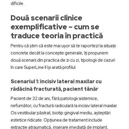
dificile.
Două scenarii clinice
exemplificative – cum se
traduce teoria în practică
Pentru că știm că este mai ușor să te raportezi la situații
concrete decât la concepte generale, îți propunem
două scenarii din practica de zi cu zi, tipologii de cazuri
în care SuperLine II își arată profilul.
Scenariul 1: incisiv lateral maxilar cu
rădăcină fracturată, pacient tânăr
Pacient de 32 de ani, fără patologii sistemice,
nefumător, cu fractură radiculară la incisiv lateral maxilar.
Os vestibular păstrat, biotip gingival mediu, așteptări
estetice ridicate. Opțiunea de tratament include
extracție atraumatică, inserare imediată de implant,