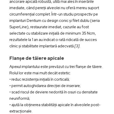
ancorare apicală robustă, utilă mai ales în inserările
imediate, când pereții alveolei nu oferă mereu suport
circumferențial complet. Într-un studiu prospectiv pe
implanturi Dentium cu design conic și filet dublu (seria
SuperLine), restaurate imediat, cazurile au fost
selectate cu stabilizare inițială de minimum 35 Ncm,
rezultatele la 1 an au indicat o rată ridicată de succes
clinic și stabilitate implantară adecvată
[3].
Flanșe de tăiere apicale
Apexul implantului este prevăzut cu trei flanșe de tăiere.
Rolul lor este mai mult decât estetic:
• reduc rezistența inițială în corticală;
• permit autoghidarea direcției de inserare;
• scad riscul de deviere nedorită în osuri cu densitate
neuniformă;
• ajută la obținerea stabilității apicale în alveolele post-
extracționale.