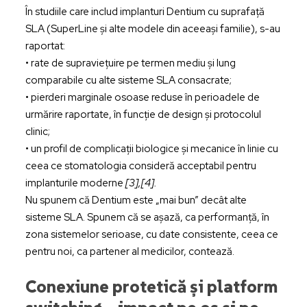
În studiile care includ implanturi Dentium cu suprafață
SLA (SuperLine și alte modele din aceeași familie), s-au
raportat:
• rate de supraviețuire pe termen mediu și lung
comparabile cu alte sisteme SLA consacrate;
• pierderi marginale osoase reduse în perioadele de
urmărire raportate, în funcție de design și protocolul
clinic;
• un profil de complicații biologice și mecanice în linie cu
ceea ce stomatologia consideră acceptabil pentru
implanturile moderne
[3],[4].
Nu spunem că Dentium este „mai bun” decât alte
sisteme SLA. Spunem că se așază, ca performanță, în
zona sistemelor serioase, cu date consistente, ceea ce
pentru noi, ca partener al medicilor, contează.
Conexiune protetică și platform