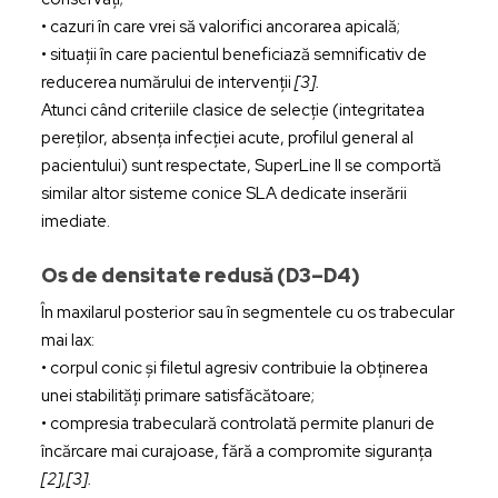
• cazuri în care vrei să valorifici ancorarea apicală;
• situații în care pacientul beneficiază semnificativ de
reducerea numărului de intervenții
[3].
Atunci când criteriile clasice de selecție (integritatea
pereților, absența infecției acute, profilul general al
pacientului) sunt respectate, SuperLine II se comportă
similar altor sisteme conice SLA dedicate inserării
imediate.
Os de densitate redusă (D3–D4)
În maxilarul posterior sau în segmentele cu os trabecular
mai lax:
• corpul conic și filetul agresiv contribuie la obținerea
unei stabilități primare satisfăcătoare;
• compresia trabeculară controlată permite planuri de
încărcare mai curajoase, fără a compromite siguranța
[2],[3].