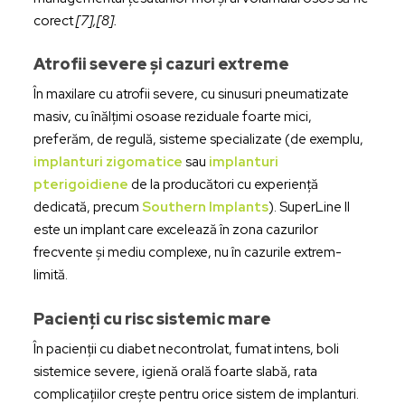
corect
[7],[8].
Atrofii severe și cazuri extreme
În maxilare cu atrofii severe, cu sinusuri pneumatizate
masiv, cu înălțimi osoase reziduale foarte mici,
preferăm, de regulă, sisteme specializate (de exemplu,
implanturi zigomatice
sau
implanturi
pterigoidiene
de la producători cu experiență
dedicată, precum
Southern Implants
). SuperLine II
este un implant care excelează în zona cazurilor
frecvente și mediu complexe, nu în cazurile extrem-
limită.
Pacienți cu risc sistemic mare
În pacienții cu diabet necontrolat, fumat intens, boli
sistemice severe, igienă orală foarte slabă, rata
complicațiilor crește pentru orice sistem de implanturi.