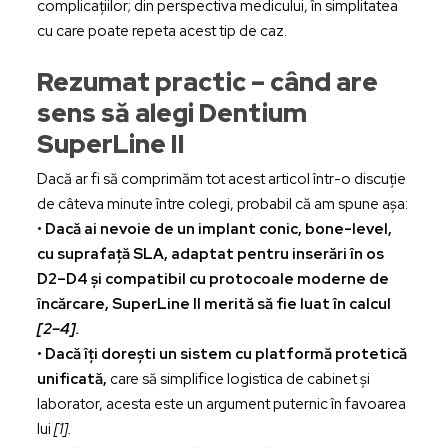
complicațiilor; din perspectiva medicului, în simplitatea
cu care poate repeta acest tip de caz.
Rezumat practic – când are
sens să alegi Dentium
SuperLine II
Dacă ar fi să comprimăm tot acest articol într-o discuție
de câteva minute între colegi, probabil că am spune așa:
•
Dacă ai nevoie de un implant conic, bone-level,
cu suprafață SLA, adaptat pentru inserări în os
D2–D4 și compatibil cu protocoale moderne de
încărcare, SuperLine II merită să fie luat în calcul
[2–4].
•
Dacă îți dorești un sistem cu platformă protetică
unificată,
care să simplifice logistica de cabinet și
laborator, acesta este un argument puternic în favoarea
lui
[1].