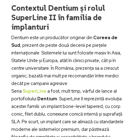
Contextul Dentium și rolul
SuperLine II în familia de
implanturi
Dentium este un producător originar din
Coreea de
Sud
, prezent de peste două decenii pe piețele
internaționale. Sistemele lui sunt folosite masiv în Asia,
Statele Unite și Europa, atât în clinici private, cât și în
centre universitare. În România, prezența sa a crescut
organic, bazată mai mult pe recomandări între medici
decât pe campanii agresive.
Seria
SuperLine
a fost, mult timp, vârful de lance al
portofoliului
Dentium
. SuperLine II reprezintă evoluția
acestei familii: un implant bone-level tapered, cu corp
conic, filet dublu, conexiune conică internă și suprafață
SLA. Pe scurt, un implant care se aliniază cu standardele
moderne ale sistemelor premium, dar păstrează
filozofia de simplitate și accesibilitate a brandului.