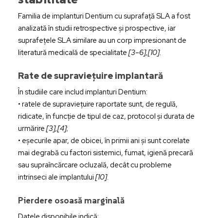
Familia de implanturi Dentium cu suprafață SLA a fost
analizată în studii retrospective și prospective, iar
suprafețele SLA similare au un corp impresionant de
literatură medicală de specialitate
[3–6],[10].
Rate de supraviețuire implantară
În studiile care includ implanturi Dentium:
• ratele de supraviețuire raportate sunt, de regulă,
ridicate, în funcție de tipul de caz, protocol și durata de
urmărire
[3],[4]
;
• eșecurile apar, de obicei, în primii ani și sunt corelate
mai degrabă cu factori sistemici, fumat, igienă precară
sau supraîncărcare ocluzală, decât cu probleme
intrinseci ale implantului
[10]
.
Pierdere osoasă marginală
Datele disponibile indică: