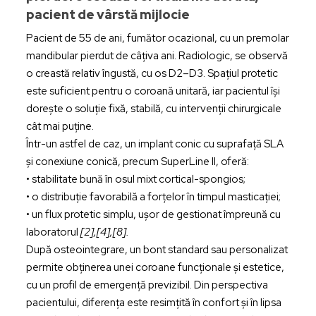
pacient de vârstă mijlocie
Pacient de 55 de ani, fumător ocazional, cu un premolar
mandibular pierdut de câțiva ani. Radiologic, se observă
o creastă relativ îngustă, cu os D2–D3. Spațiul protetic
este suficient pentru o coroană unitară, iar pacientul își
dorește o soluție fixă, stabilă, cu intervenții chirurgicale
cât mai puține.
Într-un astfel de caz, un implant conic cu suprafață SLA
și conexiune conică, precum SuperLine II, oferă:
• stabilitate bună în osul mixt cortical-spongios;
• o distribuție favorabilă a forțelor în timpul masticației;
• un flux protetic simplu, ușor de gestionat împreună cu
laboratorul
[2],[4],[8].
După osteointegrare, un bont standard sau personalizat
permite obținerea unei coroane funcționale și estetice,
cu un profil de emergență previzibil. Din perspectiva
pacientului, diferența este resimțită în confort și în lipsa