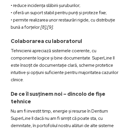
• reduce incidența slăbirii șuruburilor;
• oferă un suport stabil pentru punți și proteze fixe;
• permite realizarea unor restaurări rigide, cu distribuție
bună a forțelor
[8],[9].
Colaborarea cu laboratorul
Tehnicienii apreciază sistemele coerente, cu
componente logice și bine documentate. SuperLine II
este însoțit de documentație clară, scheme protetice
intuitive și opțiuni suficiente pentru majoritatea cazurilor
clinice.
De ce îl susținem noi – dincolo de fișe
tehnice
Nu am fi investit timp, energie și resurse în Dentium
SuperLine II dacă nu am fi simțit că poate sta, cu
demnitate, în portofoliul nostru alături de alte sisteme