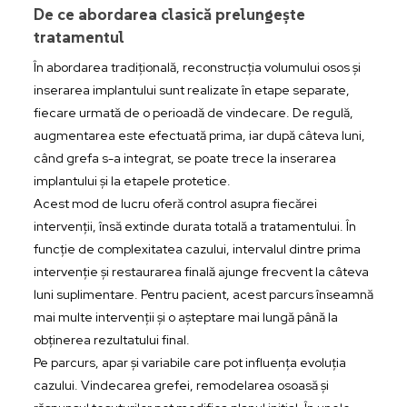
De ce abordarea clasică prelungește
tratamentul
În abordarea tradițională, reconstrucția volumului osos și
inserarea implantului sunt realizate în etape separate,
fiecare urmată de o perioadă de vindecare. De regulă,
augmentarea este efectuată prima, iar după câteva luni,
când grefa s-a integrat, se poate trece la inserarea
implantului și la etapele protetice.
Acest mod de lucru oferă control asupra fiecărei
intervenții, însă extinde durata totală a tratamentului. În
funcție de complexitatea cazului, intervalul dintre prima
intervenție și restaurarea finală ajunge frecvent la câteva
luni suplimentare. Pentru pacient, acest parcurs înseamnă
mai multe intervenții și o așteptare mai lungă până la
obținerea rezultatului final.
Pe parcurs, apar și variabile care pot influența evoluția
cazului. Vindecarea grefei, remodelarea osoasă și