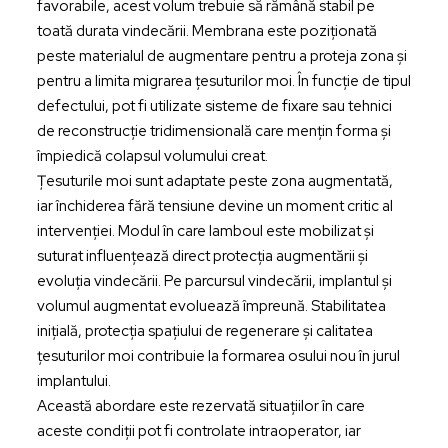
favorabile, acest volum trebuie să rămână stabil pe
toată durata vindecării. Membrana este poziționată
peste materialul de augmentare pentru a proteja zona și
pentru a limita migrarea țesuturilor moi. În funcție de tipul
defectului, pot fi utilizate sisteme de fixare sau tehnici
de reconstrucție tridimensională care mențin forma și
împiedică colapsul volumului creat.
Țesuturile moi sunt adaptate peste zona augmentată,
iar închiderea fără tensiune devine un moment critic al
intervenției. Modul în care lamboul este mobilizat și
suturat influențează direct protecția augmentării și
evoluția vindecării. Pe parcursul vindecării, implantul și
volumul augmentat evoluează împreună. Stabilitatea
inițială, protecția spațiului de regenerare și calitatea
țesuturilor moi contribuie la formarea osului nou în jurul
implantului.
Această abordare este rezervată situațiilor în care
aceste condiții pot fi controlate intraoperator, iar