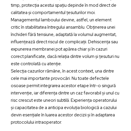
timp, protecția acestui spațiu depinde în mod direct de
calitatea și comportamentul țesuturilor moi.
Managementul lamboului devine, astfel, un element
critic în stabilitatea întregului ansamblu. Obținerea unei
închideri fără tensiune, adaptată la volumul augmentat,
influențează direct riscul de complicații. Dehiscența sau
expunerea membranei pot apărea chiar și în cazuri
corect planificate, dacă relația dintre volum și țesuturi nu
este controlată cu atenție.
Selecția cazurilor rămâne, în acest context, una dintre
cele mai importante provocări. Nu toate defectele
osoase permit integrarea acestor etape într-o singură
intervenție, iar diferența dintre un caz favorabil și unul cu
risc crescut este uneori subtilă. Experiența operatorului
și capacitatea de a anticipa evoluția biologică a cazului
devin esențiale în luarea acestor decizii și în adaptarea
protocolului intraoperator.