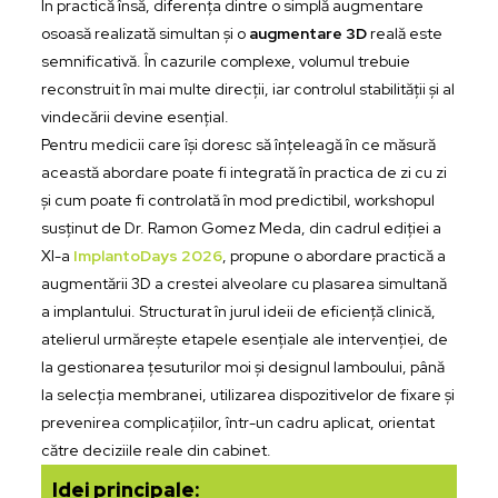
În practică însă, diferența dintre o simplă augmentare
osoasă realizată simultan și o
augmentare 3D
reală este
semnificativă. În cazurile complexe, volumul trebuie
reconstruit în mai multe direcții, iar controlul stabilității și al
vindecării devine esențial.
Pentru medicii care își doresc să înțeleagă în ce măsură
această abordare poate fi integrată în practica de zi cu zi
și cum poate fi controlată în mod predictibil, workshopul
susținut de Dr. Ramon Gomez Meda, din cadrul ediției a
XI-a
ImplantoDays 2026
, propune o abordare practică a
augmentării 3D a crestei alveolare cu plasarea simultană
a implantului. Structurat în jurul ideii de eficiență clinică,
atelierul urmărește etapele esențiale ale intervenției, de
la gestionarea țesuturilor moi și designul lamboului, până
la selecția membranei, utilizarea dispozitivelor de fixare și
prevenirea complicațiilor, într-un cadru aplicat, orientat
către deciziile reale din cabinet.
Idei principale: