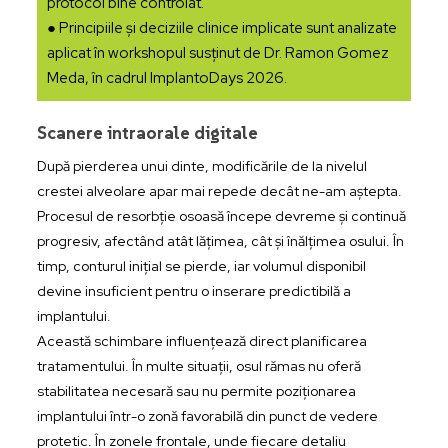
protocol bine controlat.
● Principiile și deciziile clinice implicate sunt analizate
aplicat în workshopul susținut de Dr. Ramon Gomez
Meda, în cadrul ImplantoDays 2026.
Scanere intraorale digitale
După pierderea unui dinte, modificările de la nivelul
crestei alveolare apar mai repede decât ne-am aștepta.
Procesul de resorbție osoasă începe devreme și continuă
progresiv, afectând atât lățimea, cât și înălțimea osului. În
timp, conturul inițial se pierde, iar volumul disponibil
devine insuficient pentru o inserare predictibilă a
implantului.
Această schimbare influențează direct planificarea
tratamentului. În multe situații, osul rămas nu oferă
stabilitatea necesară sau nu permite poziționarea
implantului într-o zonă favorabilă din punct de vedere
protetic. În zonele frontale, unde fiecare detaliu