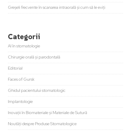
Greșeli frecvente în scanarea intraorală și cum să le eviți
Categorii
AI în stomatologie
Chirurgie orală și parodontală
Editorial
Faces of Gursk
Ghidul pacientului stomatologic
Implantologie
Inovații în Biomateriale și Materiale de Sutură
Noutăți despre Produse Stomatologice