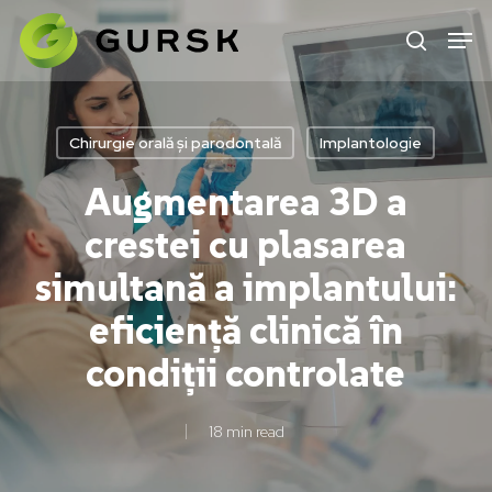
Skip
to
main
content
Chirurgie orală și parodontală
Implantologie
Augmentarea 3D a
crestei cu plasarea
simultană a implantului:
eficiență clinică în
condiții controlate
18 min read