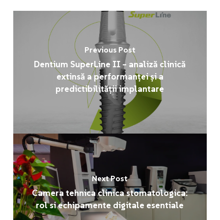
Previous Post
Dentium SuperLine II – analiză clinică
extinsă a performanței și a
predictibilității implantare
Next Post
Camera tehnica clinica stomatologica:
rol si echipamente digitale esentiale