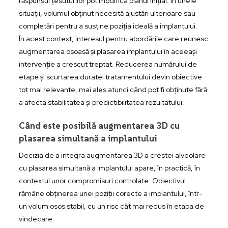
răspunsul țesuturilor pot modifica planul inițial. În unele
situații, volumul obținut necesită ajustări ulterioare sau
completări pentru a susține poziția ideală a implantului.
În acest context, interesul pentru abordările care reunesc
augmentarea osoasă și plasarea implantului în aceeași
intervenție a crescut treptat. Reducerea numărului de
etape și scurtarea duratei tratamentului devin obiective
tot mai relevante, mai ales atunci când pot fi obținute fără
a afecta stabilitatea și predictibilitatea rezultatului.
Când este posibilă augmentarea 3D cu
plasarea simultană a implantului
Decizia de a integra augmentarea 3D a crestei alveolare
cu plasarea simultană a implantului apare, în practică, în
contextul unor compromisuri controlate. Obiectivul
rămâne obținerea unei poziții corecte a implantului, într-
un volum osos stabil, cu un risc cât mai redus în etapa de
vindecare.