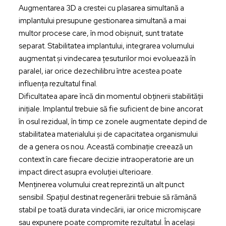
Augmentarea 3D a crestei cu plasarea simultană a
implantului presupune gestionarea simultană a mai
multor procese care, în mod obișnuit, sunt tratate
separat. Stabilitatea implantului, integrarea volumului
augmentat și vindecarea țesuturilor moi evoluează în
paralel, iar orice dezechilibru între acestea poate
influența rezultatul final.
Dificultatea apare încă din momentul obținerii stabilității
inițiale. Implantul trebuie să fie suficient de bine ancorat
în osul rezidual, în timp ce zonele augmentate depind de
stabilitatea materialului și de capacitatea organismului
de a genera os nou. Această combinație creează un
context în care fiecare decizie intraoperatorie are un
impact direct asupra evoluției ulterioare.
Menținerea volumului creat reprezintă un alt punct
sensibil. Spațiul destinat regenerării trebuie să rămână
stabil pe toată durata vindecării, iar orice micromișcare
sau expunere poate compromite rezultatul. În același