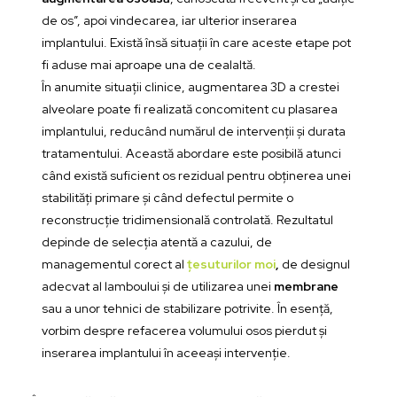
de os”, apoi vindecarea, iar ulterior inserarea
implantului. Există însă situații în care aceste etape pot
fi aduse mai aproape una de cealaltă.
În anumite situații clinice, augmentarea 3D a crestei
alveolare poate fi realizată concomitent cu plasarea
implantului, reducând numărul de intervenții și durata
tratamentului. Această abordare este posibilă atunci
când există suficient os rezidual pentru obținerea unei
stabilități primare și când defectul permite o
reconstrucție tridimensională controlată. Rezultatul
depinde de selecția atentă a cazului, de
managementul corect al
țesuturilor moi
,
de designul
adecvat al lamboului și de utilizarea unei
membrane
sau a unor tehnici de stabilizare potrivite. În esență,
vorbim despre refacerea volumului osos pierdut și
inserarea implantului în aceeași intervenție.