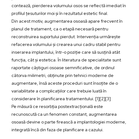
contează, pierderea volumului osos se reflectă imediat în
profilul țesuturilor moi și în rezultatul estetic final.
Din acest motiv, augmentarea osoasă apare frecvent în
planul de tratament, ca o etapă necesară pentru
reconstruirea suportului pierdut. Intervenția urmărește
refacerea volumului și crearea unui cadru stabil pentru
inserarea implantului, într-o poziție care să susțină atât
funcția, cât și estetica. În literatura de specialitate sunt
raportate câștiguri osoase semnificative, de ordinul
câtorva milimetri, obținute prin tehnici moderne de
augmentare, însă aceste proceduri sunt însoțite de o
variabilitate a complicațiilor care trebuie luată în
considerare în planificarea tratamentului. [1][2][3]
Pe măsură ce resorbția postextracțională este
recunoscută ca un fenomen constant, augmentarea
osoasă devine o parte firească a implantologiei moderne,
integrată încă din faza de planificare a cazului.