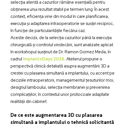
selecția atentă a cazurilor rămâne esențială pentru
obținerea unui rezultat stabil pe termen lung. În acest
context, eficiența vine din modul în care planificarea,
execuția și adaptarea intraoperatorie se susțin reciproc,
în funcție de particularitățile fiecărui caz.
Aceste decizii, de la selecția cazurilor până la execuția
chirurgicală și controlul vindecării, sunt analizate aplicat
în workshopul susținut de Dr. Ramon Gomez Meda, în
cadrul
ImplantoDays 2026.
Atelierul propune o
perspectivă clinică detaliată asupra augmentării 3D a
crestei cu plasarea simultană a implantului, cu accent pe
deciziile intraoperatorii, managementul țesuturilor moi,
designul lamboului, selecția membranei și prevenirea
complicațiilor, în contextul unor protocoale adaptate
realității din cabinet.
De ce este augmentarea 3D cu plasarea
simultană a implantului o tehnică solicitantă