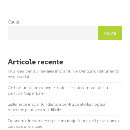
Caută
Caută
Articole recente
Kitul ideal pentru inserarea implanturilor Dentium: instrumentar
recomandat
Ce bonturi și componente protetice sunt compatibile cu
Dentium Super Line?
Sisteme de implanturi dentare pentru os atrofiat: opțiuni
moderne pentru cazuri dificile
Ergonomie în stomatologie: cum te ajută lupele să previi durerile
cervicale și lombare