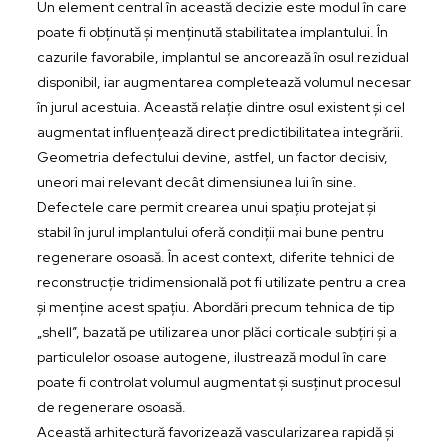
Un element central în această decizie este modul în care
poate fi obținută și menținută stabilitatea implantului. În
cazurile favorabile, implantul se ancorează în osul rezidual
disponibil, iar augmentarea completează volumul necesar
în jurul acestuia. Această relație dintre osul existent și cel
augmentat influențează direct predictibilitatea integrării.
Geometria defectului devine, astfel, un factor decisiv,
uneori mai relevant decât dimensiunea lui în sine.
Defectele care permit crearea unui spațiu protejat și
stabil în jurul implantului oferă condiții mai bune pentru
regenerare osoasă. În acest context, diferite tehnici de
reconstrucție tridimensională pot fi utilizate pentru a crea
și menține acest spațiu. Abordări precum tehnica de tip
„shell”, bazată pe utilizarea unor plăci corticale subțiri și a
particulelor osoase autogene, ilustrează modul în care
poate fi controlat volumul augmentat și susținut procesul
de regenerare osoasă.
Această arhitectură favorizează vascularizarea rapidă și