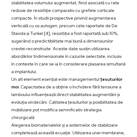
stabilitatea volumului augmentat, fiind asociată cu rate
reduse de resorbție comparativ cu grefele corticale
compacte. În studii prospective privind augmentarea
verticală cu os autogen, precum cele raportate de De
Stavola și Tunkel [4], resorbția a fost raportată sub 10%,
sugerând o predictibilitate mai bună a dimensiunilor
crestei reconstruite. Aceste date susțin utilizarea
abordărilor tridimensionale în cazurile selectate, inclusiv
în contexte în care se ia în considerare plasarea simultană
a implantului.
Un alt element esențial este managementul
țesuturilor
moi.
Capacitatea de a obține o închidere fără tensiune a
lamboului influențează direct stabilitatea augmentării și
evoluția vindecării. Calitatea țesuturilor și posibilitatea de
mobilizare pot modifica semnificativ strategia
chirurgicală.
Alegerea biomaterialelor și a sistemelor de stabilizare
completează această ecuație. Utilizarea unei membrane,