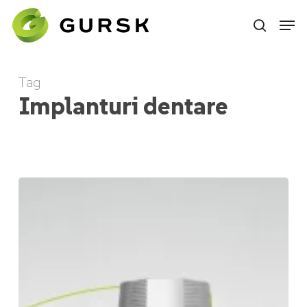
Skip
to
main
content
Tag
Implanturi dentare