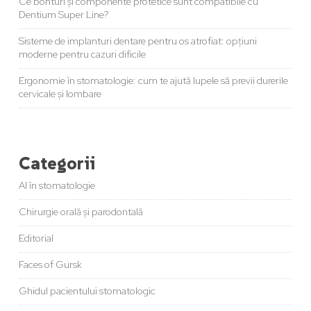
Ce bonturi și componente protetice sunt compatibile cu
Dentium Super Line?
Sisteme de implanturi dentare pentru os atrofiat: opțiuni
moderne pentru cazuri dificile
Ergonomie în stomatologie: cum te ajută lupele să previi durerile
cervicale și lombare
Categorii
AI în stomatologie
Chirurgie orală și parodontală
Editorial
Faces of Gursk
Ghidul pacientului stomatologic