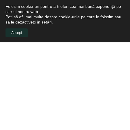
Folosim cookie-uri pentru a-ți oferi cea mai bună experiență pe
site-ul nostru web.
Poți să afli mai multe despre cookie-urile pe care le folosim sau
să le dezactivezi în
setări
.
Accept
INFO CLIENTI
Despre noi
Viitori Medici Stomatologi
Educație continuă pentru medicii stomatologi
Pacienți
Biblioteca virtuală
LINKURI UTILE
Cere o Ofertă