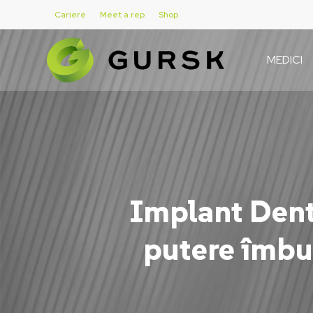
Skip
Cariere
Meet a rep
Shop
to
main
MEDICI
content
Implant Dent
putere îmbu