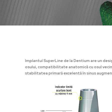
Implantul SuperLine de la Dentium are un desig
osului, compatibilitate anatomică cu osul vec
stabilitatea primară excelentă în sinus augmen
Hit enter to search or ESC to close