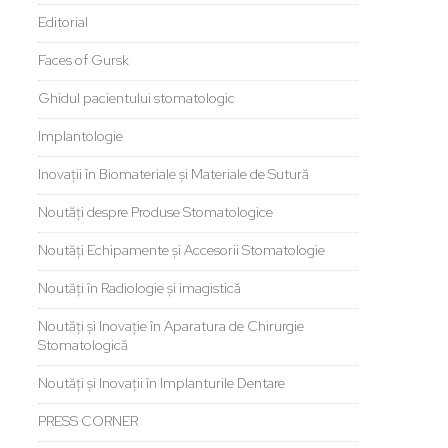
Editorial
Faces of Gursk
Ghidul pacientului stomatologic
Implantologie
Inovații în Biomateriale și Materiale de Sutură
Noutăți despre Produse Stomatologice
Noutăți Echipamente și Accesorii Stomatologie
Noutăți în Radiologie și imagistică
Noutăți și Inovație în Aparatura de Chirurgie
Stomatologică
Noutăți și Inovații în Implanturile Dentare
PRESS CORNER