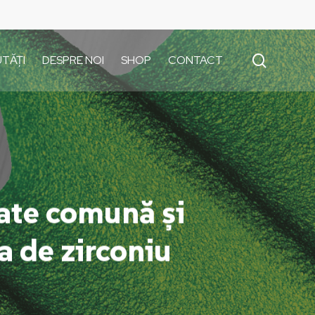
search
TĂȚI
DESPRE NOI
SHOP
CONTACT
ate comună și
 de zirconiu