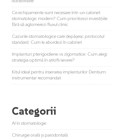
durabilitate
Ce echipamente sunt necesare într-un cabinet
stomatologic modern? Cum prioritizezi investițiile
fără să aglomerezi fluxul clinic
Cazurile stomatologice care depășesc protocolul
standard: Cum le abordezi în cabinet
Implanturi pterigoidiene vs zigomatice: Cum alegi
strategia optimă în atrofii severe?
Kitul ideal pentru inserarea implanturilor Dentium:
instrumentar recomandat
Categorii
AI în stomatologie
Chirurgie orală și parodontală