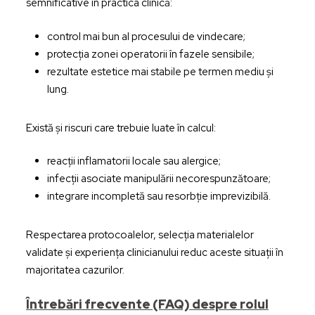
semnificative în practica clinică:
control mai bun al procesului de vindecare;
protecția zonei operatorii în fazele sensibile;
rezultate estetice mai stabile pe termen mediu și
lung.
Există și riscuri care trebuie luate în calcul:
reacții inflamatorii locale sau alergice;
infecții asociate manipulării necorespunzătoare;
integrare incompletă sau resorbție imprevizibilă.
Respectarea protocoalelor, selecția materialelor
validate și experiența clinicianului reduc aceste situații în
majoritatea cazurilor.
Întrebări frecvente (FAQ) despre rolul