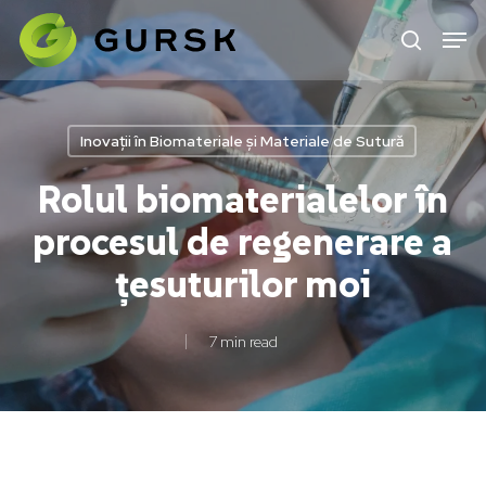
Skip
to
main
content
Inovații în Biomateriale și Materiale de Sutură
Rolul biomaterialelor în
procesul de regenerare a
țesuturilor moi
7 min read