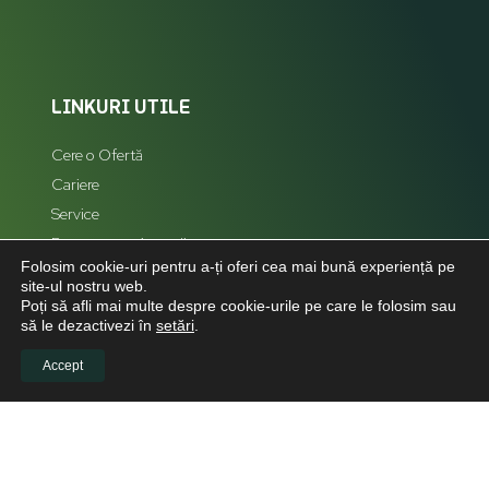
LINKURI UTILE
Cere o Ofertă
Cariere
Service
Reprezentanți zonali
Folosim cookie-uri pentru a-ți oferi cea mai bună experiență pe
Hartă Site
site-ul nostru web.
Poți să afli mai multe despre cookie-urile pe care le folosim sau
să le dezactivezi în
setări
.
Accept
LEGAL
Politică de confidențialitate
Politica de cookies