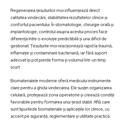
Regenerarea țesuturilor moi influențează direct
calitatea vindecării, stabilitatea rezultatelor clinice și
confortul pacientului. În stomatologie, chirurgie orală și
implantologie, controlul asupra acestui proces face
diferența între o evoluție predictibilă și una dificil de
gestionat. Țesuturile moi reacționează rapid la traumă,
inflamație și contaminare bacteriană, iar fără suport
adecvat își pot pierde forma și volumul într-un timp
scurt.
Biomaterialele moderne oferă medicului instrumente
clare pentru a ghida vindecarea. Ele susțin organizarea
celulară, protejează zona operatorie și creează condiții
favorabile pentru formarea unui țesut stabil. Află care
sunt tipurilede biomateriale și aplicațiile lor clinice, cu
accent pe siguranță, reglementare și utilitate practică.