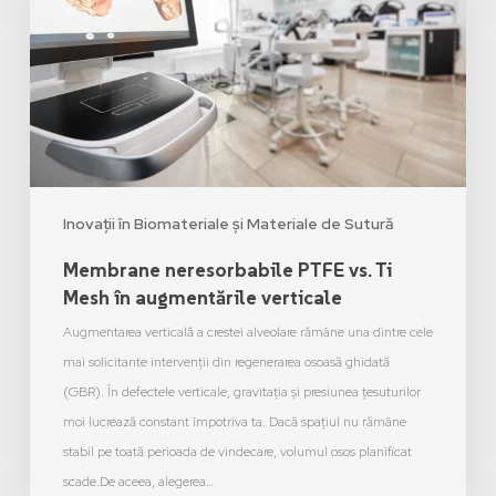
Inovații în Biomateriale și Materiale de Sutură
Membrane neresorbabile PTFE vs. Ti
Mesh în augmentările verticale
Augmentarea verticală a crestei alveolare rămâne una dintre cele
mai solicitante intervenții din regenerarea osoasă ghidată
(GBR). În defectele verticale, gravitația și presiunea țesuturilor
moi lucrează constant împotriva ta. Dacă spațiul nu rămâne
stabil pe toată perioada de vindecare, volumul osos planificat
scade.De aceea, alegerea…