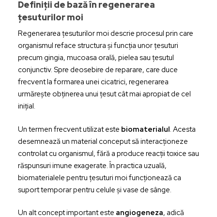
Definiții de bază în regenerarea
țesuturilor moi
Regenerarea țesuturilor moi descrie procesul prin care
organismul reface structura și funcția unor țesuturi
precum gingia, mucoasa orală, pielea sau țesutul
conjunctiv. Spre deosebire de reparare, care duce
frecvent la formarea unei cicatrici, regenerarea
urmărește obținerea unui țesut cât mai apropiat de cel
inițial.
Un termen frecvent utilizat este
biomaterialul
. Acesta
desemnează un material conceput să interacționeze
controlat cu organismul, fără a produce reacții toxice sau
răspunsuri imune exagerate. În practica uzuală,
biomaterialele pentru țesuturi moi funcționează ca
suport temporar pentru celule și vase de sânge.
Un alt concept important este
angiogeneza
, adică