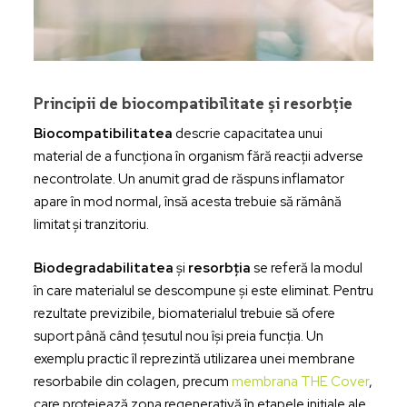
Principii de biocompatibilitate și resorbție
Biocompatibilitatea
descrie capacitatea unui
material de a funcționa în organism fără reacții adverse
necontrolate. Un anumit grad de răspuns inflamator
apare în mod normal, însă acesta trebuie să rămână
limitat și tranzitoriu.
Biodegradabilitatea
și
resorbția
se referă la modul
în care materialul se descompune și este eliminat. Pentru
rezultate previzibile, biomaterialul trebuie să ofere
suport până când țesutul nou își preia funcția. Un
exemplu practic îl reprezintă utilizarea unei membrane
resorbabile din colagen, precum
membrana THE Cover
,
care protejează zona regenerativă în etapele inițiale ale