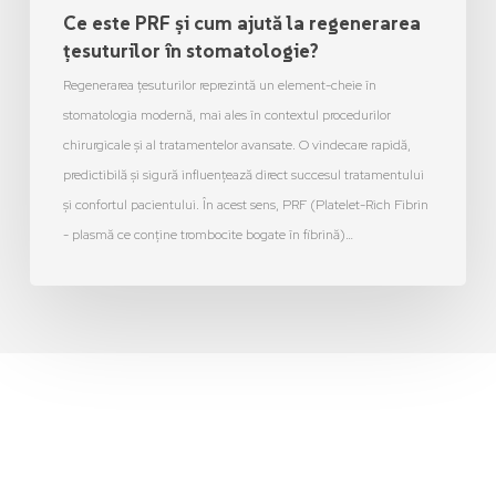
Ce este PRF și cum ajută la regenerarea
țesuturilor în stomatologie?
Regenerarea țesuturilor reprezintă un element-cheie în
stomatologia modernă, mai ales în contextul procedurilor
chirurgicale și al tratamentelor avansate. O vindecare rapidă,
predictibilă și sigură influențează direct succesul tratamentului
și confortul pacientului. În acest sens, PRF (Platelet-Rich Fibrin
- plasmă ce conține trombocite bogate în fibrină)…