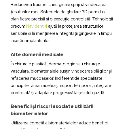
Reducerea traumei chirurgicale sprijină vindecarea
țesuturilor moi. Sistemele de ghidare 3D permit o
planificare precisă și o execuție controlată. Tehnologii
precum
Navident 4
ajută la protejarea structurilor
sensibile și la menținerea integrității gingivale în timpul
inserării implanturilor.
Alte domenii medicale
În chirurgie plastică, dermatologie sau chirurgie
vasculară, biomaterialele susțin vindecarea plăgilor și
refacerea mucoaselor. Indiferent de specialitate,
principiile rămân aceleași: suport temporar, integrare
controlată și adaptare progresivă la țesutul gazdă.
Beneficii și riscuri asociate utilizării
biomaterialelor
Utilizarea corectă a biomaterialelor aduce beneficii