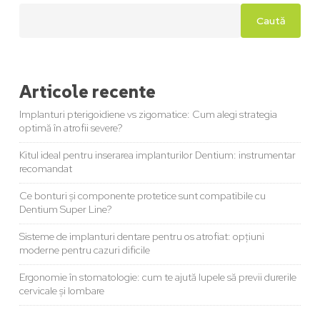
Caută
Articole recente
Implanturi pterigoidiene vs zigomatice: Cum alegi strategia
optimă în atrofii severe?
Kitul ideal pentru inserarea implanturilor Dentium: instrumentar
recomandat
Ce bonturi și componente protetice sunt compatibile cu
Dentium Super Line?
Sisteme de implanturi dentare pentru os atrofiat: opțiuni
moderne pentru cazuri dificile
Ergonomie în stomatologie: cum te ajută lupele să previi durerile
cervicale și lombare