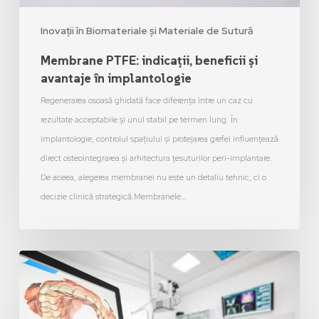
Inovații în Biomateriale și Materiale de Sutură
Membrane PTFE: indicații, beneficii și
avantaje în implantologie
Regenerarea osoasă ghidată face diferența între un caz cu
rezultate acceptabile și unul stabil pe termen lung. În
implantologie, controlul spațiului și protejarea grefei influențează
direct osteointegrarea și arhitectura țesuturilor peri-implantare.
De aceea, alegerea membranei nu este un detaliu tehnic, ci o
decizie clinică strategică.Membranele…