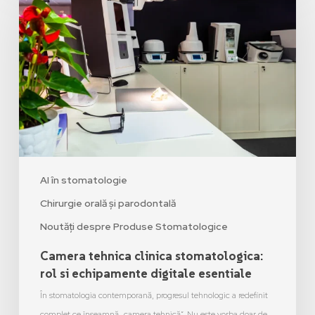
AI în stomatologie
Chirurgie orală și parodontală
Noutăți despre Produse Stomatologice
Camera tehnica clinica stomatologica:
rol si echipamente digitale esentiale
În stomatologia contemporană, progresul tehnologic a redefinit
complet ce înseamnă „camera tehnică”. Nu este vorba doar de