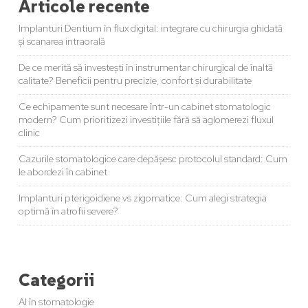
Articole recente
Implanturi Dentium în flux digital: integrare cu chirurgia ghidată
și scanarea intraorală
De ce merită să investești în instrumentar chirurgical de înaltă
calitate? Beneficii pentru precizie, confort și durabilitate
Ce echipamente sunt necesare într-un cabinet stomatologic
modern? Cum prioritizezi investițiile fără să aglomerezi fluxul
clinic
Cazurile stomatologice care depășesc protocolul standard: Cum
le abordezi în cabinet
Implanturi pterigoidiene vs zigomatice: Cum alegi strategia
optimă în atrofii severe?
Categorii
AI în stomatologie