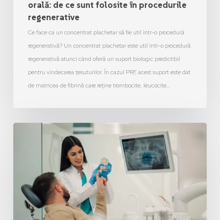
orală: de ce sunt folosite în procedurile
regenerative
Ce face ca un concentrat plachetar să fie util într-o procedură
regenerativă? Un concentrat plachetar este util într-o procedură
regenerativă atunci când oferă un suport biologic predictibil
pentru vindecarea țesuturilor. În cazul PRF, acest suport este dat
de matricea de fibrină care reține trombocite, leucocite…