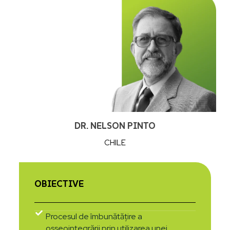
DR. NELSON PINTO
CHILE
OBIECTIVE
Procesul de îmbunătățire a
osseointegrării prin utilizarea unei