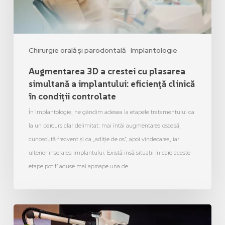
Chirurgie orală și parodontală
Implantologie
Augmentarea 3D a crestei cu plasarea
simultană a implantului: eficiență clinică
în condiții controlate
În implantologie, ne gândim adesea la etapele tratamentului ca
la un parcurs clar delimitat: mai întâi augmentarea osoasă,
cunoscută frecvent și ca „adiție de os”, apoi vindecarea, iar
ulterior inserarea implantului. Există însă situații în care aceste
etape pot fi aduse mai aproape una de…