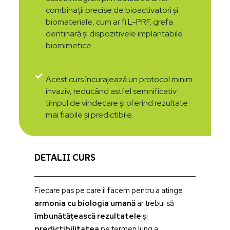
combinații precise de bioactivatori și
biomateriale, cum ar fi L-PRF, grefa
dentinară și dispozitivele implantabile
biomimetice.
Acest curs încurajează un protocol minim
invaziv, reducând astfel semnificativ
timpul de vindecare și oferind rezultate
mai fiabile și predictibile.
DETALII CURS
Fiecare pas pe care îl facem pentru a atinge
armonia cu biologia umană
ar trebui să
îmbunătățească rezultatele
și
predictibilitatea
pe termen lung a