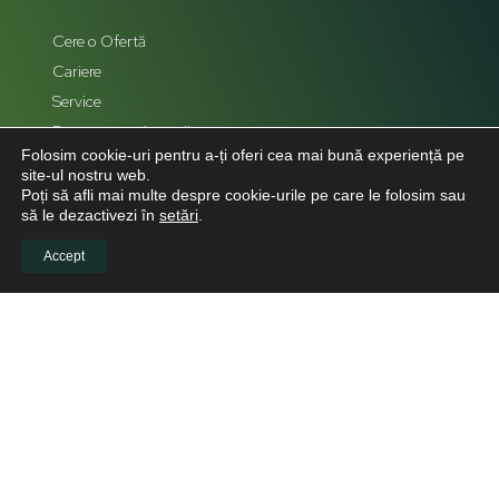
Cere o Ofertă
Cariere
Service
Reprezentanți zonali
Folosim cookie-uri pentru a-ți oferi cea mai bună experiență pe
Hartă Site
site-ul nostru web.
Poți să afli mai multe despre cookie-urile pe care le folosim sau
să le dezactivezi în
setări
.
Accept
LEGAL
Politică de confidențialitate
Politica de cookies
Politica de retur