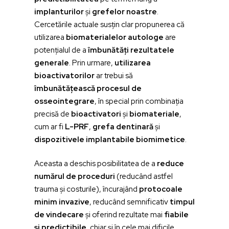
implanturilor
și
grefelor noastre
.
Cercetările actuale susțin clar propunerea că
utilizarea
biomaterialelor autologe
are
potențialul de a
îmbunătăți rezultatele
generale
. Prin urmare,
utilizarea
bioactivatorilor
ar trebui să
îmbunătățească procesul de
osseointegrare
, în special prin combinația
precisă de
bioactivatori
și
biomateriale
,
cum ar fi
L-PRF
,
grefa dentinară
și
dispozitivele implantabile biomimetice
.
Aceasta a deschis posibilitatea de a
reduce
numărul de proceduri
(reducând astfel
trauma și costurile), încurajând
protocoale
minim invazive
, reducând semnificativ
timpul
de vindecare
și oferind rezultate mai
fiabile
și predictibile
, chiar și în cele mai dificile