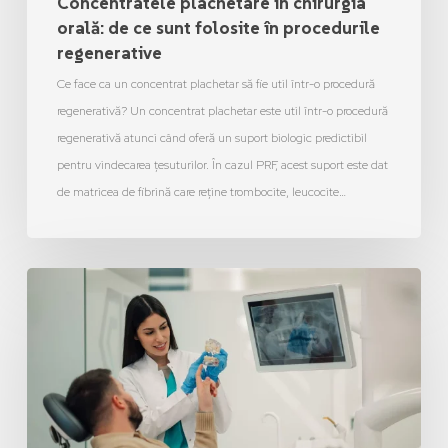
Concentratele plachetare în chirurgia
orală: de ce sunt folosite în procedurile
regenerative
Ce face ca un concentrat plachetar să fie util într-o procedură
regenerativă? Un concentrat plachetar este util într-o procedură
regenerativă atunci când oferă un suport biologic predictibil
pentru vindecarea țesuturilor. În cazul PRF, acest suport este dat
de matricea de fibrină care reține trombocite, leucocite…