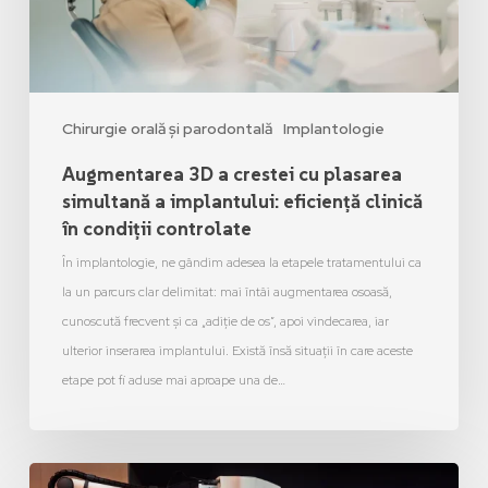
Chirurgie orală și parodontală
Implantologie
Augmentarea 3D a crestei cu plasarea
simultană a implantului: eficiență clinică
în condiții controlate
În implantologie, ne gândim adesea la etapele tratamentului ca
la un parcurs clar delimitat: mai întâi augmentarea osoasă,
cunoscută frecvent și ca „adiție de os”, apoi vindecarea, iar
ulterior inserarea implantului. Există însă situații în care aceste
etape pot fi aduse mai aproape una de…