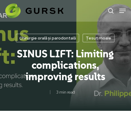
Skip
to
main
content
Chirurgie orală și parodontală
Țesut moale
SINUS LIFT: Limiting
complications,
improving results
3 min read