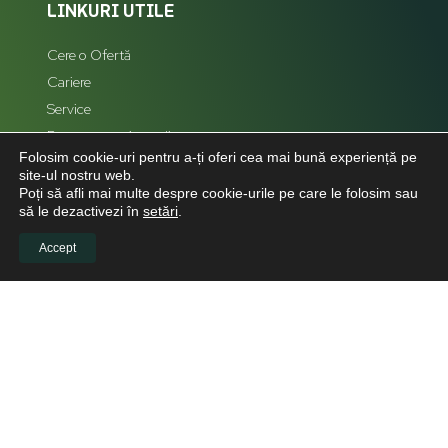
LINKURI UTILE
Cere o Ofertă
Cariere
Service
Reprezentanți zonali
Folosim cookie-uri pentru a-ți oferi cea mai bună experiență pe
Hartă Site
site-ul nostru web.
Poți să afli mai multe despre cookie-urile pe care le folosim sau
să le dezactivezi în
setări
.
Accept
LEGAL
Politică de confidențialitate
Politica de cookies
Politica de retur