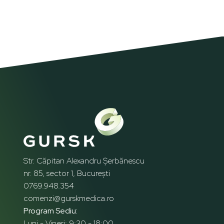
Str. Căpitan Alexandru Șerbănescu
nr. 85, sector 1, București
0769.948.354
comenzi@gurskmedica.ro
Program Sediu:
Luni - Vineri: 9:30 - 18:00