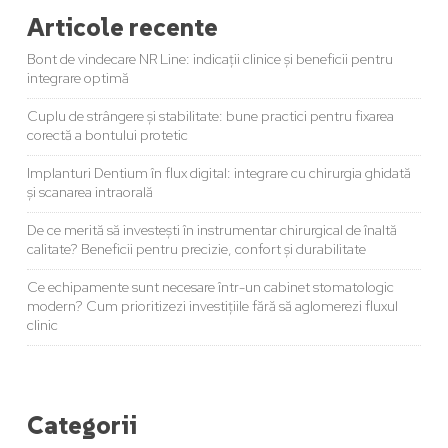
Articole recente
Bont de vindecare NR Line: indicații clinice și beneficii pentru
integrare optimă
Cuplu de strângere și stabilitate: bune practici pentru fixarea
corectă a bontului protetic
Implanturi Dentium în flux digital: integrare cu chirurgia ghidată
și scanarea intraorală
De ce merită să investești în instrumentar chirurgical de înaltă
calitate? Beneficii pentru precizie, confort și durabilitate
Ce echipamente sunt necesare într-un cabinet stomatologic
modern? Cum prioritizezi investițiile fără să aglomerezi fluxul
clinic
Categorii