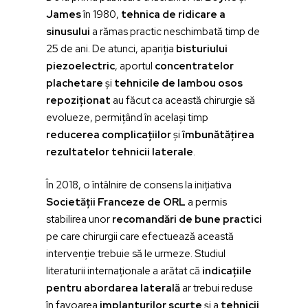
James
în 1980,
tehnica de ridicare a
sinusului
a rămas practic neschimbată timp de
25 de ani. De atunci, apariția
bisturiului
piezoelectric
, aportul
concentratelor
plachetare
și
tehnicile de lambou osos
repoziționat
au făcut ca această chirurgie să
evolueze, permițând în același timp
reducerea complicațiilor
și
îmbunătățirea
rezultatelor tehnicii laterale
.
În 2018, o întâlnire de consens la inițiativa
Societății Franceze de ORL
a permis
stabilirea unor
recomandări de bune practici
pe care chirurgii care efectuează această
intervenție trebuie să le urmeze. Studiul
literaturii internaționale a arătat că
indicațiile
pentru abordarea laterală
ar trebui reduse
în favoarea
implanturilor scurte
și a
tehnicii