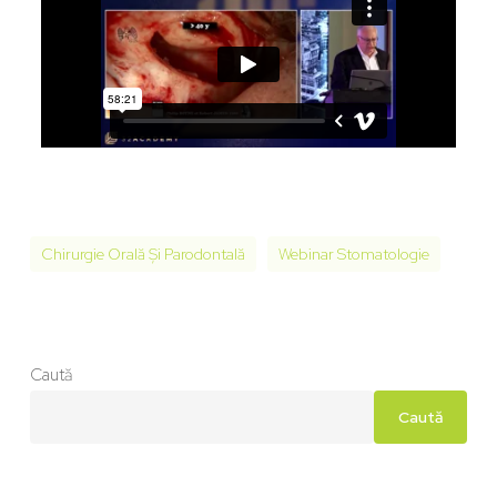
Chirurgie Orală Și Parodontală
Webinar Stomatologie
Caută
Caută