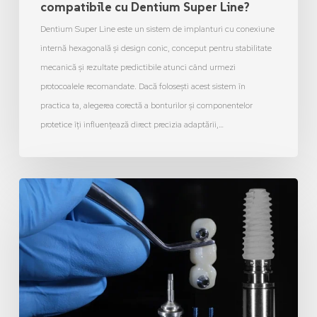
compatibile cu Dentium Super Line?
Dentium Super Line este un sistem de implanturi cu conexiune
internă hexagonală și design conic, conceput pentru stabilitate
mecanică și rezultate predictibile atunci când urmezi
protocoalele recomandate. Dacă folosești acest sistem în
practica ta, alegerea corectă a bonturilor și componentelor
protetice îți influențează direct precizia adaptării,…