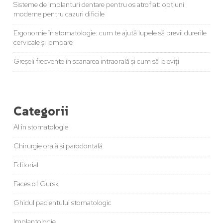
Sisteme de implanturi dentare pentru os atrofiat: opțiuni
moderne pentru cazuri dificile
Ergonomie în stomatologie: cum te ajută lupele să previi durerile
cervicale și lombare
Greșeli frecvente în scanarea intraorală și cum să le eviți
Categorii
AI în stomatologie
Chirurgie orală și parodontală
Editorial
Faces of Gursk
Ghidul pacientului stomatologic
Implantologie