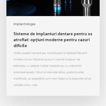
Implantologie
Sisteme de implanturi dentare pentru os
atrofiat: opțiuni moderne pentru cazuri
dificile
Atrofia osoasă maxilară sau mandibulară îți testează frecvent
limitele clinice. Pacienții ajung în cabinet după ani de
edentație, cu proteze mobile instabile sau cu intervenții
anterioare eșuate. Volumul osos este redus, anatomia este
modificată, iar așteptările sunt mari.Astăzi ai la dispoziție soluții
validate clinic, care…