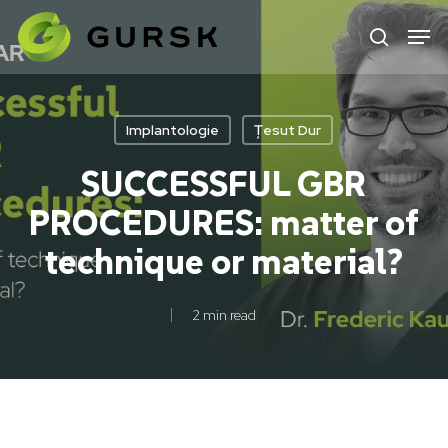
Skip
to
main
content
Implantologie
Țesut Dur
SUCCESSFUL GBR
PROCEDURES: matter of
technique or material?
2 min read