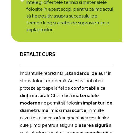
Înțelegi diferitele tehnici și materialele
folosite în acest scop, pentru ca impactul
să fie pozitiv asupra succesului pe
termen lung și a ratei de supraviețuire a
implanturilor.
DETALII CURS
Implanturile reprezintă „
standardul de aur
” în
stomatologia modernă. Acestea pot oferi
proteze aproape la fel de
confortabile ca
dinții naturali
. Chiar dacă
materialele
moderne
ne permit să folosim
implanturi de
diametru mai mic
și
mai scurte
, în multe
cazuri este necesară augmentarea țesuturilor
dure și moi pentru a asigura
plasarea sigură
a
implanturilor și pentru a
preveni complicațiile