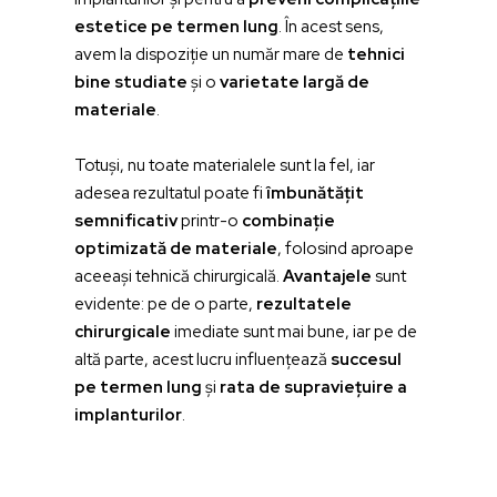
estetice pe termen lung
. În acest sens,
avem la dispoziție un număr mare de
tehnici
bine studiate
și o
varietate largă de
materiale
.
Totuși, nu toate materialele sunt la fel, iar
adesea rezultatul poate fi
îmbunătățit
semnificativ
printr-o
combinație
optimizată de materiale
, folosind aproape
aceeași tehnică chirurgicală.
Avantajele
sunt
evidente: pe de o parte,
rezultatele
chirurgicale
imediate sunt mai bune, iar pe de
altă parte, acest lucru influențează
succesul
pe termen lung
și
rata de supraviețuire a
implanturilor
.