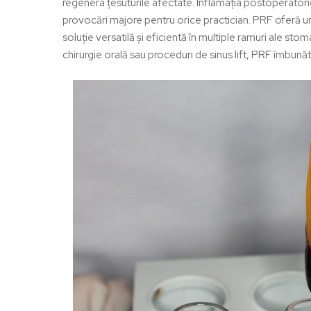
regenera țesuturile afectate. Inflamația postoperatori
provocări majore pentru orice practician. PRF oferă un
soluție versatilă și eficientă în multiple ramuri ale s
chirurgie orală sau proceduri de sinus lift, PRF îmbună