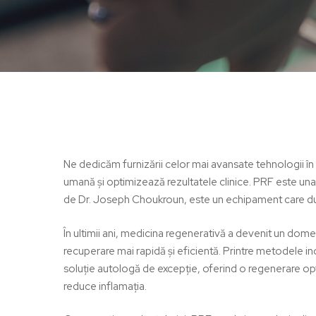
Ne dedicăm furnizării celor mai avansate tehnologii 
umană și optimizează rezultatele clinice. PRF este una
de Dr. Joseph Choukroun, este un echipament care duc
În ultimii ani, medicina regenerativă a devenit un domeni
recuperare mai rapidă și eficientă. Printre metodele in
soluție autologă de excepție, oferind o regenerare opt
Hit enter to search or ESC to close
reduce inflamația.