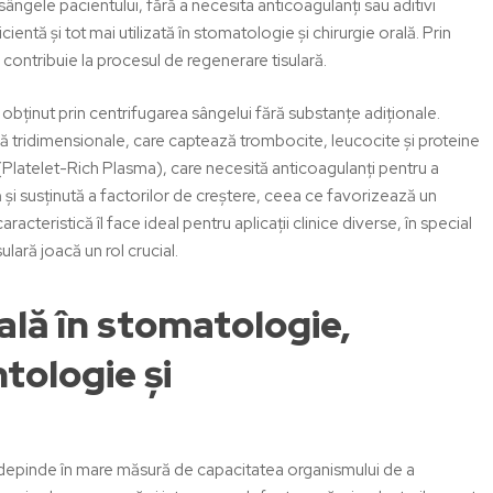
ângele pacientului, fără a necesita anticoagulanți sau aditivi
ientă și tot mai utilizată în stomatologie și chirurgie orală.
Prin
contribuie la procesul de regenerare tisulară.
obținut prin centrifugarea sângelui fără substanțe adiționale.
ă tridimensionale, care captează trombocite, leucocite și proteine
latelet-Rich Plasma), care necesită anticoagulanți pentru a
și susținută a factorilor de creștere, ceea ce favorizează un
acteristică îl face ideal pentru aplicații clinice diverse, în special
ulară joacă un rol crucial.
ală în stomatologie,
ntologie și
 depinde în mare măsură de capacitatea organismului de a