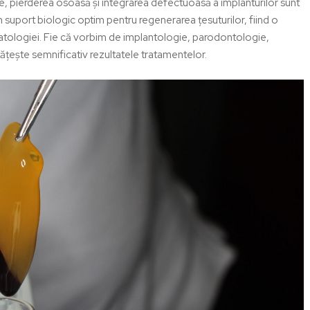
e, pierderea osoasă și integrarea defectuoasă a implanturilor sunt
 suport biologic optim pentru regenerarea țesuturilor, fiind o
tomatologiei. Fie că vorbim de implantologie, parodontologie,
tățește semnificativ rezultatele tratamentelor.