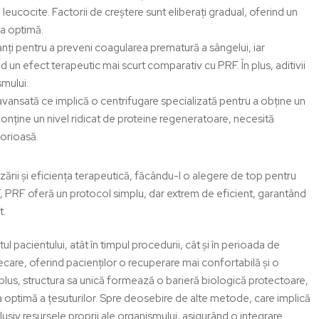
i leucocite. Factorii de creștere sunt eliberați gradual, oferind un
ea optimă.
ți pentru a preveni coagularea prematură a sângelui, iar
d un efect terapeutic mai scurt comparativ cu PRF. În plus, aditivii
smului.
vansată ce implică o centrifugare specializată pentru a obține un
conține un nivel ridicat de proteine regeneratoare, necesită
borioasă.
lizării și eficiența terapeutică, făcându-l o alegere de top pentru
F,
PRF
oferă un protocol simplu, dar extrem de eficient, garantând
t.
ul pacientului, atât în timpul procedurii, cât și în perioada de
care, oferind pacienților o recuperare mai confortabilă și o
 plus, structura sa unică formează o barieră biologică protectoare,
a optimă a țesuturilor. Spre deosebire de alte metode, care implică
lusiv resursele proprii ale organismului, asigurând o integrare