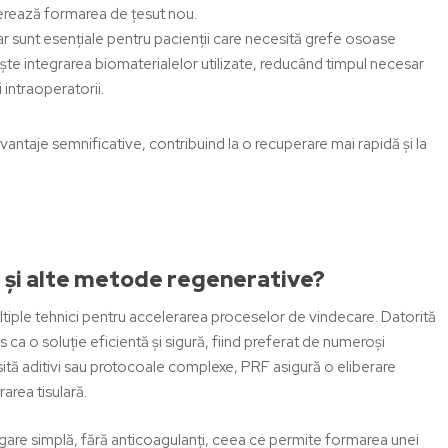
lerează formarea de țesut nou.
lar sunt esențiale pentru pacienții care necesită grefe osoase
ște integrarea biomaterialelor utilizate, reducând timpul necesar
 intraoperatorii.
vantaje semnificative, contribuind la o recuperare mai rapidă și la
F și alte metode regenerative?
tiple tehnici pentru accelerarea proceselor de vindecare. Datorită
 ca o soluție eficientă și sigură, fiind preferat de numeroși
ită aditivi sau protocoale complexe, PRF asigură o eliberare
area tisulară.
gare simplă, fără anticoagulanți, ceea ce permite formarea unei