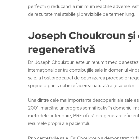
perfectă și reducând la minimum reacțiile adverse. Astf
de rezultate mai stabile și previzibile pe termen lung.
Joseph Choukroun și c
regenerativă
Dr.
Joseph Choukroun
este un renumit medic anestezist
internațional pentru contribuțiile sale în domeniul vinde
sale, a fost preocupat de optimizarea proceselor reg
sprijine organismul în refacerea naturală a țesuturilor.
Una dintre cele mai importante descoperiri ale sale e
2001, marcând un progres semnificativ în domeniul me
metodele anterioare, PRF oferă o regenerare eficientă 
resursele proprii ale pacientului.
Prin cercetările sale, Dr. Choukroun a demonstrat că
f