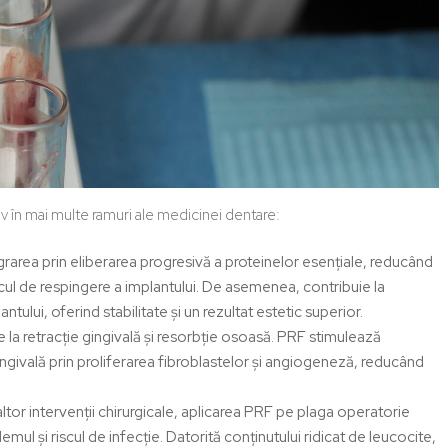
iv în mai multe ramuri ale medicinei dentare:
rarea prin eliberarea progresivă a proteinelor esențiale, reducând
cul de respingere a implantului. De asemenea, contribuie la
antului, oferind stabilitate și un rezultat estetic superior.
la retracție gingivală și resorbție osoasă. PRF stimulează
ingivală prin proliferarea fibroblastelor și angiogeneză, reducând
 altor intervenții chirurgicale, aplicarea PRF pe plaga operatorie
l și riscul de infecție. Datorită conținutului ridicat de leucocite,