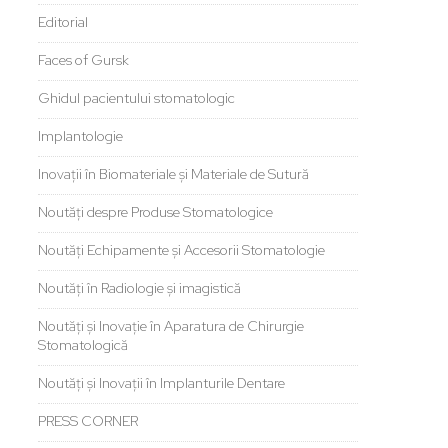
Editorial
Faces of Gursk
Ghidul pacientului stomatologic
Implantologie
Inovații în Biomateriale și Materiale de Sutură
Noutăți despre Produse Stomatologice
Noutăți Echipamente și Accesorii Stomatologie
Noutăți în Radiologie și imagistică
Noutăți și Inovație în Aparatura de Chirurgie
Stomatologică
Noutăți și Inovații în Implanturile Dentare
PRESS CORNER