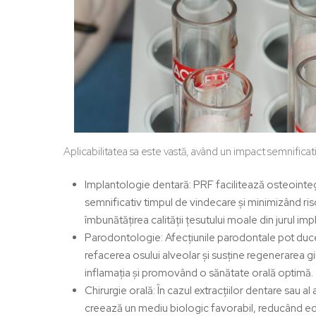
Aplicabilitatea sa este vastă, având un impact semnificat
Implantologie dentară:
PRF facilitează osteointeg
semnificativ timpul de vindecare și minimizând ris
îmbunătățirea calității țesutului moale din jurul impl
Parodontologie:
Afecțiunile parodontale pot duce 
refacerea osului alveolar și susține regenerarea g
inflamația și promovând o sănătate orală optimă.
Chirurgie orală:
În cazul extracțiilor dentare sau al
creează un mediu biologic favorabil, reducând edemu