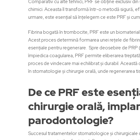
Comparativ cu alte tehnici, PRF se obține exclusiv din s
chimici. Aceasta îl transformă într-o metodă sigură, efic
urmare, este esențial să înțelegem ce este PRF și cum 
Fibrina bogată în trombocite,
PRF
este un biomaterial 
Acest proces determină formarea unei rețele de fibrin
esențiale pentru regenerare.
Spre deosebire de PRP (P
împiedica coagularea, PRF permite eliberarea treptată 
proces de vindecare mai echilibrat și durabil. Această car
în stomatologie și chirurgie orală, unde regenerarea tis
De ce PRF este esenți
chirurgie orală, impla
parodontologie?
Succesul tratamentelor stomatologice și chirurgicale