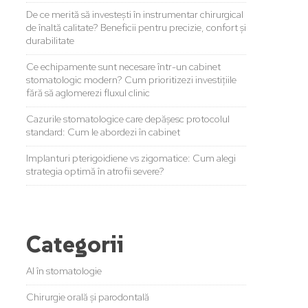
De ce merită să investești în instrumentar chirurgical
de înaltă calitate? Beneficii pentru precizie, confort și
durabilitate
Ce echipamente sunt necesare într-un cabinet
stomatologic modern? Cum prioritizezi investițiile
fără să aglomerezi fluxul clinic
Cazurile stomatologice care depășesc protocolul
standard: Cum le abordezi în cabinet
Implanturi pterigoidiene vs zigomatice: Cum alegi
strategia optimă în atrofii severe?
Categorii
AI în stomatologie
Chirurgie orală și parodontală