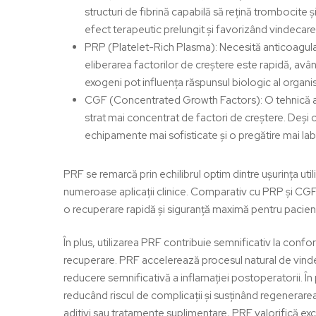
structuri de fibrină capabilă să rețină trombocite ș
efect terapeutic prelungit și favorizând vindecar
PRP (Platelet-Rich Plasma):
Necesită anticoagulan
eliberarea factorilor de creștere este rapidă, avân
exogeni pot influența răspunsul biologic al organi
CGF (Concentrated Growth Factors):
O tehnică a
strat mai concentrat de factori de creștere. Deși 
echipamente mai sofisticate și o pregătire mai la
PRF se remarcă prin echilibrul optim dintre ușurința uti
numeroase aplicații clinice. Comparativ cu PRP și CG
o recuperare rapidă și siguranță maximă pentru pacien
În plus, utilizarea PRF contribuie semnificativ la confort
recuperare. PRF accelerează procesul natural de vinde
reducere semnificativă a inflamației postoperatorii. În
reducând riscul de complicații și susținând regenerare
aditivi sau tratamente suplimentare, PRF valorifică exc