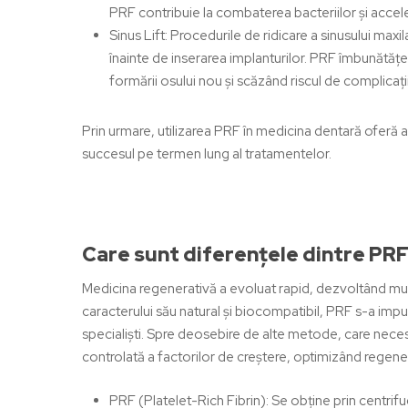
PRF contribuie la combaterea bacteriilor și acce
Sinus Lift:
Procedurile de ridicare a sinusului maxi
înainte de inserarea implanturilor. PRF îmbunătățe
formării osului nou și scăzând riscul de complicații
Prin urmare, utilizarea PRF în medicina dentară oferă a
succesul pe termen lung al tratamentelor.
Care sunt diferențele dintre PR
Medicina regenerativă a evoluat rapid, dezvoltând mul
caracterului său natural și biocompatibil,
PRF
s-a impus
specialiști. Spre deosebire de alte metode, care neces
controlată a factorilor de creștere, optimizând regener
PRF (Platelet-Rich Fibrin):
Se obține prin centrifu