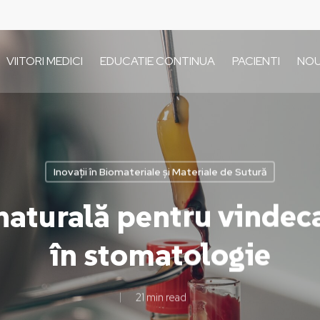
VIITORI MEDICI
EDUCATIE CONTINUA
PACIENTI
NOU
Inovații în Biomateriale și Materiale de Sutură
naturală pentru vindec
în stomatologie
21 min read