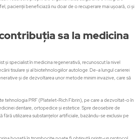
el, pacienții beneficiază nu doar de o recuperare mai ușoară, ci și
ontribuția sa la medicina
 și specialist în medicina regenerativă, recunoscut la nivel
cării tisulare și al biotehnologiilor autologe. De-a lungul carierei
enerative și de dezvoltarea unor metode minim invazive, care să
ste
tehnologia PRF (Platelet-Rich Fibrin)
, pe care a dezvoltat-o în
dicinei dentare, ortopedice și estetice. Spre deosebire de
fără utilizarea substanțelor artificiale, bazându-se exclusiv pe
ibrina bogată în trombocite
poate fi obținută printr-un protocol