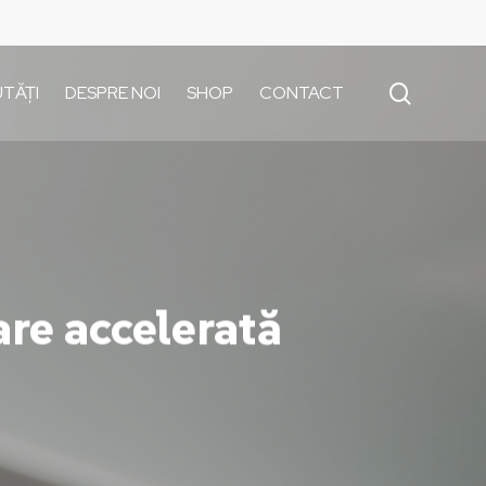
search
TĂȚI
DESPRE NOI
SHOP
CONTACT
are accelerată