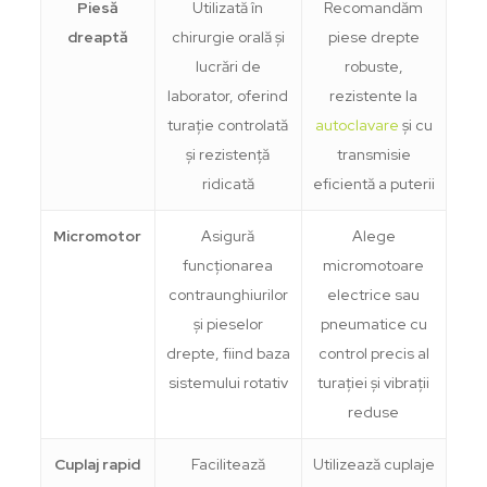
Piesă
Utilizată în
Recomandăm
dreaptă
chirurgie orală și
piese drepte
lucrări de
robuste,
laborator, oferind
rezistente la
turație controlată
autoclavare
și cu
și rezistență
transmisie
ridicată
eficientă a puterii
Micromotor
Asigură
Alege
funcționarea
micromotoare
contraunghiurilor
electrice sau
și pieselor
pneumatice cu
drepte, fiind baza
control precis al
sistemului rotativ
turației și vibrații
reduse
Cuplaj rapid
Facilitează
Utilizează cuplaje