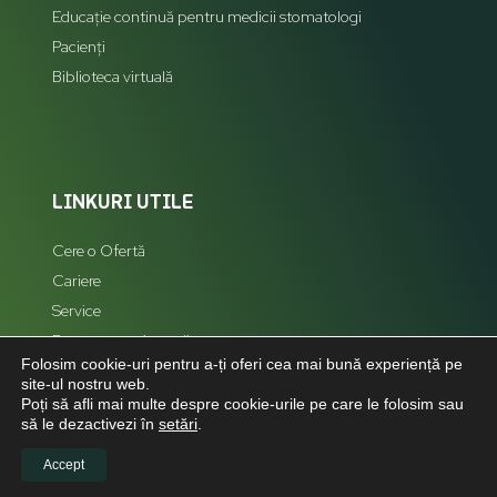
Educație continuă pentru medicii stomatologi
Pacienți
Biblioteca virtuală
LINKURI UTILE
Cere o Ofertă
Cariere
Service
Reprezentanți zonali
Folosim cookie-uri pentru a-ți oferi cea mai bună experiență pe
Hartă Site
site-ul nostru web.
Poți să afli mai multe despre cookie-urile pe care le folosim sau
să le dezactivezi în
setări
.
Accept
LEGAL