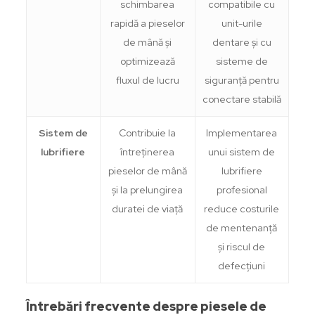
schimbarea
compatibile cu
rapidă a pieselor
unit-urile
de mână și
dentare și cu
optimizează
sisteme de
fluxul de lucru
siguranță pentru
conectare stabilă
Sistem de
Contribuie la
Implementarea
lubrifiere
întreținerea
unui sistem de
pieselor de mână
lubrifiere
și la prelungirea
profesional
duratei de viață
reduce costurile
de mentenanță
și riscul de
defecțiuni
Întrebări frecvente despre piesele de