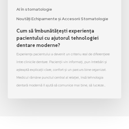
AI în stomatologie
Noutăți Echipamente și Accesorii Stomatologie
Cum să îmbunătățești experiența
pacientului cu ajutorul tehnologiei
dentare moderne?
Experiența pacientului a devenit un criteriu real de diferențiere
între clinicile dentare. Pacienții vin informați, pun întrebări și
așteaptă explicații clare, confort și un parcurs bine organizat.
Medicul rămâne punctul central al relației, însă tehnologia
dentară modernă îl ajută să comunice mai bine, să lucreze…