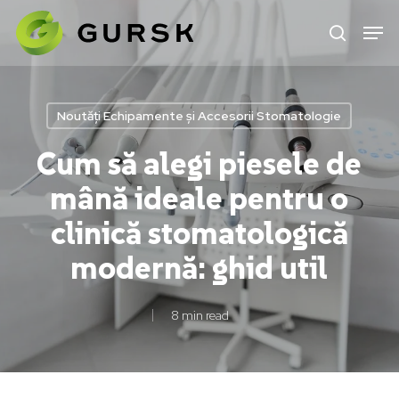
Skip
to
main
content
Noutăți Echipamente și Accesorii Stomatologie
Cum să alegi piesele de
mână ideale pentru o
clinică stomatologică
modernă: ghid util
8 min read