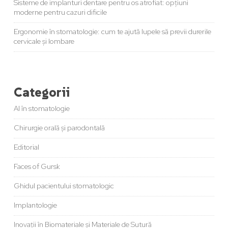
Sisteme de implanturi dentare pentru os atrofiat: opțiuni
moderne pentru cazuri dificile
Ergonomie în stomatologie: cum te ajută lupele să previi durerile
cervicale și lombare
Categorii
AI în stomatologie
Chirurgie orală și parodontală
Editorial
Faces of Gursk
Ghidul pacientului stomatologic
Implantologie
Inovații în Biomateriale și Materiale de Sutură