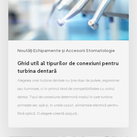
Noutăți Echipamente și Accesorii Stomatologie
Ghid util al tipurilor de conexiuni pentru
turbina dentară
Alegerea unei turbine dentare nu ține doar de putere, ergonomie
sau iluminare, ci în primul rând de compatibilitatea cu unitul
dentar. Tipul de conexiune determină modul în care turbina
primește aer, apă și, în unele cazuri, alimentare electrică pentru
fibră optică. O alegere corectă asigură…