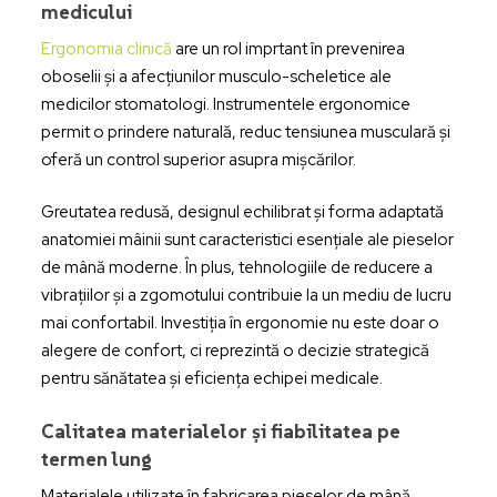
medicului
Ergonomia clinică
are un rol imprtant în prevenirea
oboselii și a afecțiunilor musculo-scheletice ale
medicilor stomatologi. Instrumentele ergonomice
permit o prindere naturală, reduc tensiunea musculară și
oferă un control superior asupra mișcărilor.
Greutatea redusă, designul echilibrat și forma adaptată
anatomiei mâinii sunt caracteristici esențiale ale pieselor
de mână moderne. În plus, tehnologiile de reducere a
vibrațiilor și a zgomotului contribuie la un mediu de lucru
mai confortabil. Investiția în ergonomie nu este doar o
alegere de confort, ci reprezintă o decizie strategică
pentru sănătatea și eficiența echipei medicale.
Calitatea materialelor și fiabilitatea pe
termen lung
Materialele utilizate în fabricarea pieselor de mână