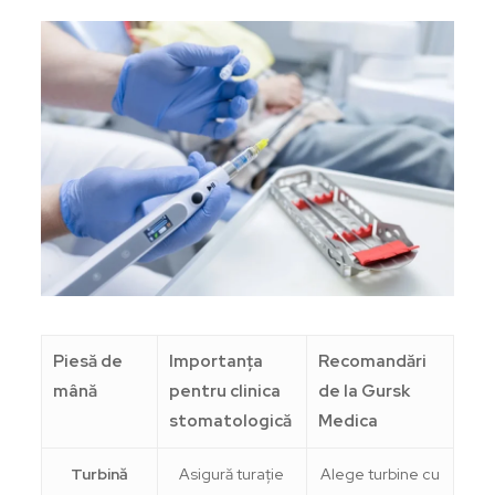
Piesă de
Importanța
Recomandări
mână
pentru clinica
de la Gursk
stomatologică
Medica
Turbină
Asigură turație
Alege turbine cu