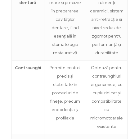
dentară
mare și precizie
rulmenți
în prepararea
ceramici, sistem
cavităților
anti-retracție și
dentare, fiind
nivel redus de
esențială în
zgomot pentru
stomatologia
performanță și
restaurativă
durabilitate
Contraunghi
Permite control
Optează pentru
precis și
contraunghiuri
stabilitate în
ergonomice, cu
proceduri de
cuplu ridicat și
finețe, precum
compatibilitate
endodonția și
cu
profilaxia
micromotoarele
existente