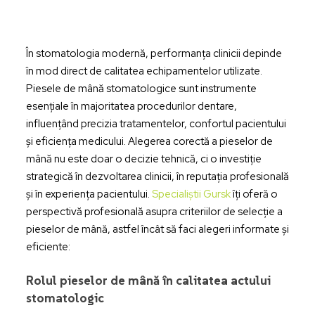
În stomatologia modernă, performanța clinicii depinde
în mod direct de calitatea echipamentelor utilizate.
Piesele de mână stomatologice sunt instrumente
esențiale în majoritatea procedurilor dentare,
influențând precizia tratamentelor, confortul pacientului
și eficiența medicului. Alegerea corectă a pieselor de
mână nu este doar o decizie tehnică, ci o investiție
strategică în dezvoltarea clinicii, în reputația profesională
și în experiența pacientului.
Specialiștii Gursk
îți oferă o
perspectivă profesională asupra criteriilor de selecție a
pieselor de mână, astfel încât să faci alegeri informate și
eficiente:
Rolul pieselor de mână în calitatea actului
stomatologic