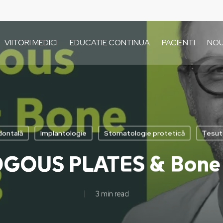
VIITORI MEDICI
EDUCATIE CONTINUA
PACIENTI
NOU
odontală
Implantologie
Stomatologie protetică
Țesut
GOUS PLATES & Bone 
3 min read