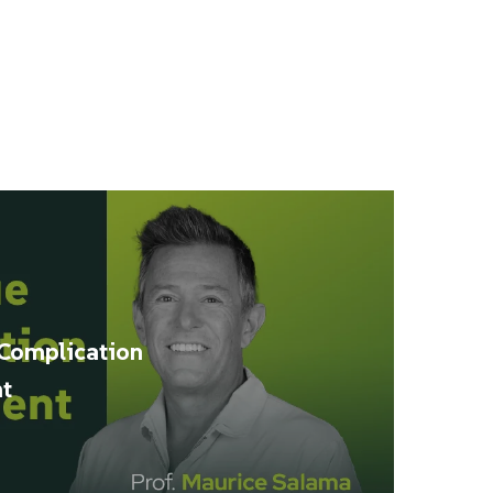
 Complication
t