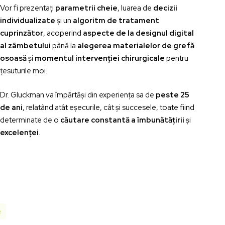
Vor fi prezentați
parametrii cheie
, luarea de
decizii
individualizate
și un
algoritm de tratament
cuprinzător
, acoperind
aspecte de la designul digital
al zâmbetului
până la
alegerea materialelor de grefă
osoasă
și
momentul intervenției chirurgicale
pentru
țesuturile moi.
Dr. Gluckman va împărtăși din experiența sa de
peste 25
de ani
, relatând atât eșecurile, cât și succesele, toate fiind
determinate de o
căutare constantă a îmbunătățirii
și
excelenței
.
e