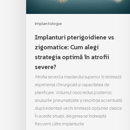
Implantologie
Implanturi pterigoidiene vs
zigomatice: Cum alegi
strategia optimă în atrofii
severe?
Atrofia severă a maxilarului superior îți testează
experiența chirurgicală și capacitatea de
planificare. Volumul osos redus posterior,
sinusurile pneumatizate și resorbția accentuată
după edentații vechi limitează opțiunile clasice.
În aceste situații, alegerea se îndreaptă
frecvent către implanturile