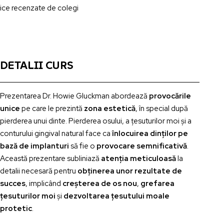
fice recenzate de colegi
DETALII CURS
Prezentarea Dr. Howie Gluckman abordează
provocările
unice
pe care le prezintă
zona estetică
, în special după
pierderea unui dinte. Pierderea osului, a țesuturilor moi și a
conturului gingival natural face ca
înlocuirea dinților pe
bază de implanturi
să fie o
provocare semnificativă
.
Această prezentare subliniază
atenția meticuloasă
la
detalii necesară pentru
obținerea unor rezultate de
succes
, implicând
creșterea de os nou
,
grefarea
țesuturilor moi
și
dezvoltarea țesutului moale
protetic
.