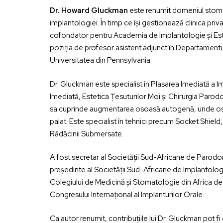
Dr. Howard Gluckman
este renumit domeniul stoma
implantologiei. În timp ce își gestionează clinica pri
cofondator pentru Academia de Implantologie și Estet
poziția de profesor asistent adjunct în Departament
Universitatea din Pennsylvania.
Dr. Gluckman este specialist în Plasarea Imediată a I
Imediată, Estetica Țesuturilor Moi și Chirurgia Parodo
sa cuprinde augmentarea osoasă autogenă, unde osul
palat. Este specialist în tehnici precum Socket Shield,
Rădăcinii Submersate.
A fost secretar al Societății Sud-Africane de Parodo
președinte al Societății Sud-Africane de Implantolog
Colegiului de Medicină și Stomatologie din Africa de 
Congresului Internațional al Implanturilor Orale.
Ca autor renumit, contribuțiile lui Dr. Gluckman pot fi