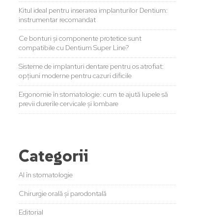
Kitul ideal pentru inserarea implanturilor Dentium:
instrumentar recomandat
Ce bonturi și componente protetice sunt
compatibile cu Dentium Super Line?
Sisteme de implanturi dentare pentru os atrofiat:
opțiuni moderne pentru cazuri dificile
Ergonomie în stomatologie: cum te ajută lupele să
previi durerile cervicale și lombare
Categorii
AI în stomatologie
Chirurgie orală și parodontală
Editorial