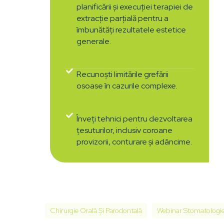
planificării și execuției terapiei de
extracție parțială pentru a
îmbunătăți rezultatele estetice
generale.
Recunoști limitările grefării
osoase în cazurile complexe.
Înveți tehnici pentru dezvoltarea
țesuturilor, inclusiv coroane
provizorii, conturare și adâncime.
Chirurgie Orală Și Parodontală
Webinar Stomatologi