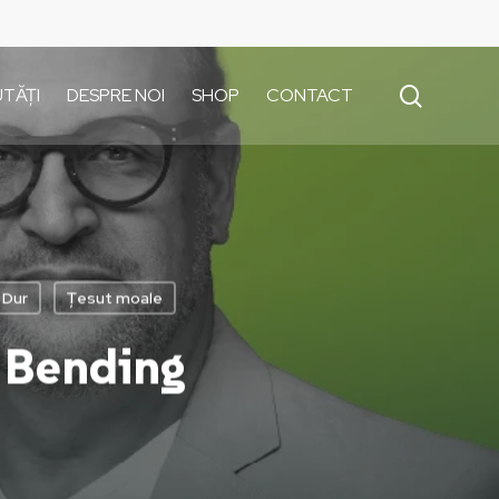
search
TĂȚI
DESPRE NOI
SHOP
CONTACT
 Dur
Țesut moale
Bending