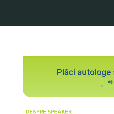
Plăci autologe
Hit enter to search or ESC to close
DESPRE SPEAKER