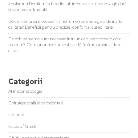
Implanturi Dentium în flux digital: integrare cu chirurgia ghidată
și scanarea intraorală
De ce merită să investești în instrumentar chirurgical de înaltă
calitate? Beneficii pentru precizie, confort și durabilitate
Ce echipamente sunt necesare într-un cabinet stomatologic
modern? Cum prioritizezi investițiile fără să aglomerezi fluxul
clinic
Categorii
AI în stomatologie
Chirurgie orală și parodontală
Editorial
Faces of Gursk
Ghidul pacientului stomatologic