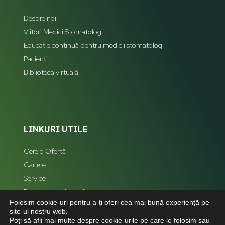
Despre noi
Viitori Medici Stomatologi
Educație continuă pentru medicii stomatologi
Pacienți
Biblioteca virtuală
LINKURI UTILE
Cere o Ofertă
Cariere
Service
Reprezentanți zonali
Folosim cookie-uri pentru a-ți oferi cea mai bună experiență pe
Hartă Site
site-ul nostru web.
Poți să afli mai multe despre cookie-urile pe care le folosim sau