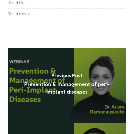
Țesut Dur
Țesut moale
Previous Post
Prevention & management of peri-
implant diseases