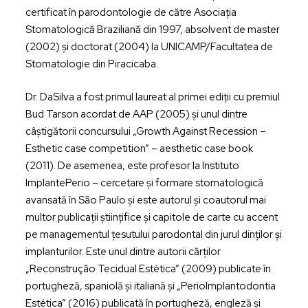
certificat în parodontologie de către Asociația
Stomatologică Braziliană din 1997, absolvent de master
(2002) și doctorat (2004) la UNICAMP/Facultatea de
Stomatologie din Piracicaba.
Dr. DaSilva a fost primul laureat al primei ediții cu premiul
Bud Tarson acordat de AAP (2005) și unul dintre
câștigătorii concursului „
Growth Against Recession –
Esthetic case competition
” – aesthetic case book
(2011). De asemenea, este profesor la Instituto
ImplantePerio – cercetare și formare stomatologică
avansată în São Paulo și este autorul și coautorul mai
multor publicații științifice și capitole de carte cu accent
pe managementul țesutului parodontal din jurul dinților și
implanturilor. Este unul dintre autorii cărților
„Reconstrução Tecidual Estética” (2009) publicate în
portugheză, spaniolă și italiană și „PerioImplantodontia
Estética” (2016) publicată în portugheză, engleză și