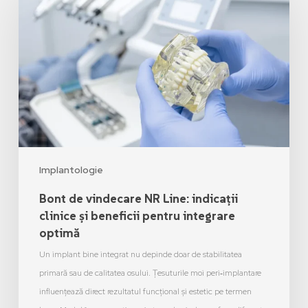
Implantologie
Bont de vindecare NR Line: indicații
clinice și beneficii pentru integrare
optimă
Un implant bine integrat nu depinde doar de stabilitatea
primară sau de calitatea osului. Țesuturile moi peri‑implantare
influențează direct rezultatul funcțional și estetic pe termen