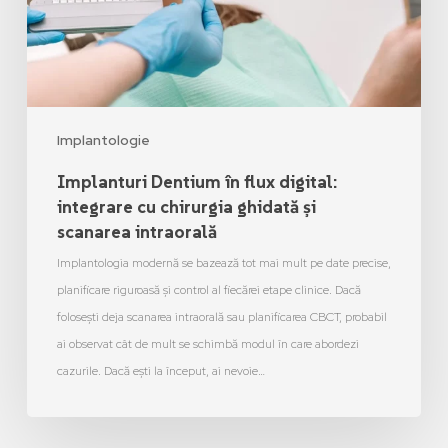
Implantologie
Implanturi Dentium în flux digital:
integrare cu chirurgia ghidată și
scanarea intraorală
Implantologia modernă se bazează tot mai mult pe date precise,
planificare riguroasă și control al fiecărei etape clinice. Dacă
folosești deja scanarea intraorală sau planificarea CBCT, probabil
ai observat cât de mult se schimbă modul în care abordezi
cazurile. Dacă ești la început, ai nevoie…