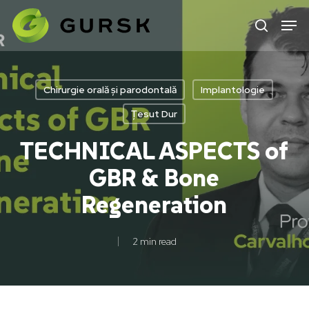
Skip
to
main
content
Chirurgie orală și parodontală
Implantologie
Țesut Dur
TECHNICAL ASPECTS of
GBR & Bone
Regeneration
2 min read