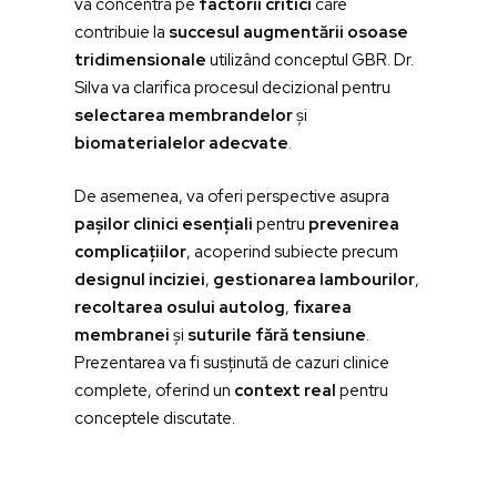
va concentra pe
factorii critici
care
contribuie la
succesul augmentării osoase
tridimensionale
utilizând conceptul GBR. Dr.
Silva va clarifica procesul decizional pentru
selectarea membrandelor
și
biomaterialelor adecvate
.
De asemenea, va oferi perspective asupra
pașilor clinici esențiali
pentru
prevenirea
complicațiilor
, acoperind subiecte precum
designul inciziei
,
gestionarea lambourilor
,
recoltarea osului autolog
,
fixarea
membranei
și
suturile fără tensiune
.
Prezentarea va fi susținută de cazuri clinice
complete, oferind un
context real
pentru
conceptele discutate.