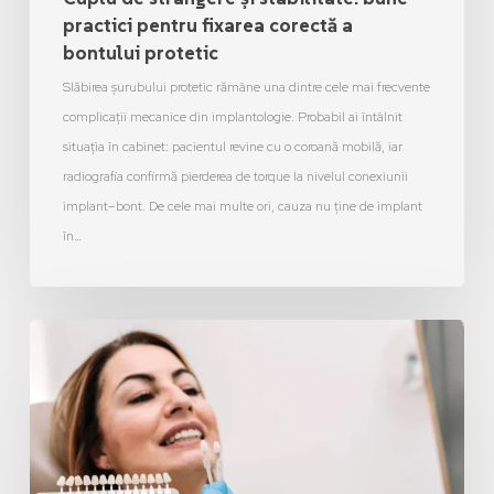
practici pentru fixarea corectă a
bontului protetic
Slăbirea șurubului protetic rămâne una dintre cele mai frecvente
complicații mecanice din implantologie. Probabil ai întâlnit
situația în cabinet: pacientul revine cu o coroană mobilă, iar
radiografia confirmă pierderea de torque la nivelul conexiunii
implant–bont. De cele mai multe ori, cauza nu ține de implant
în…