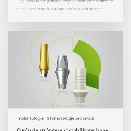
lung. Modul în care gestionezi etapa de vindecare face diferența
dintre un caz stabil și unul care necesită ajustări repetate. …
Implantologie
Stomatologie protetică
Cuplu de strângere și stabilitate: bune