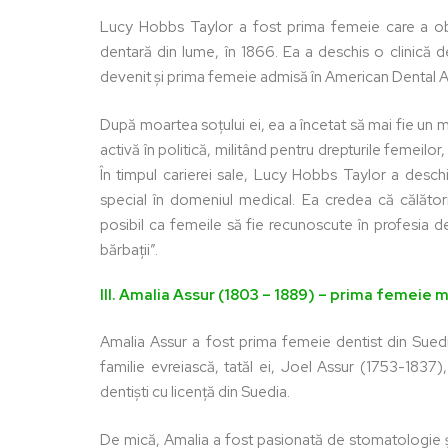
Lucy Hobbs Taylor a fost prima femeie care a ob
dentară din lume, în 1866. Ea a deschis o clinică de
devenit și prima femeie admisă în American Dental A
După moartea soțului ei, ea a încetat să mai fie un 
activă în politică, militând pentru drepturile femeil
În timpul carierei sale, Lucy Hobbs Taylor a deschis
special în domeniul medical. Ea credea că călătoria
posibil ca femeile să fie recunoscute în profesia d
bărbații”.
III. Amalia Assur (1803 – 1889) – prima femeie
Amalia Assur a fost prima femeie dentist din Sued
familie evreiască, tatăl ei, Joel Assur (1753-1837),
dentiști cu licență din Suedia.
De mică, Amalia a fost pasionată de stomatologie și