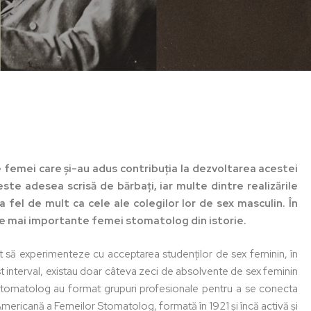
 femei care și-au adus contribuția la dezvoltarea acestei
ste adesea scrisă de bărbați, iar multe dintre realizările
fel de mult ca cele ale colegilor lor de sex masculin. În
le mai importante femei stomatolog din istorie.
t să experimenteze cu acceptarea studenților de sex feminin, în
est interval, existau doar câteva zeci de absolvente de sex feminin
 stomatolog au format grupuri profesionale pentru a se conecta
 Americană a Femeilor Stomatolog, formată în 1921 și încă activă și