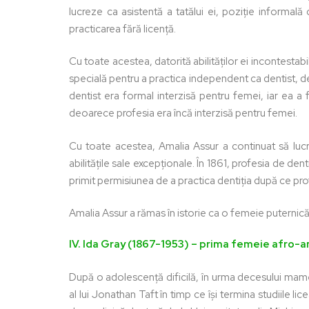
lucreze ca asistentă a tatălui ei, poziție informală
practicarea fără licență.
Cu toate acestea, datorită abilităților ei incontestab
specială pentru a practica independent ca dentist, 
dentist era formal interzisă pentru femei, iar ea a 
deoarece profesia era încă interzisă pentru femei.
Cu toate acestea, Amalia Assur a continuat să lucr
abilitățile sale excepționale. În 1861, profesia de den
primit permisiunea de a practica dentiția după ce pr
Amalia Assur a rămas în istorie ca o femeie puternică 
IV.
Ida Gray (1867-1953) – prima femeie afro-
După o adolescență dificilă, în urma decesului mamei
al lui Jonathan Taft în timp ce își termina studiile li