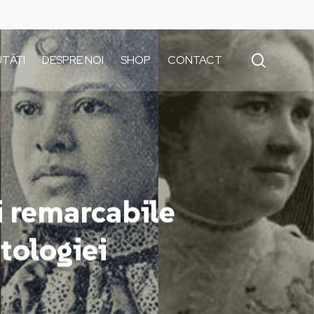
search
TĂȚI
DESPRE NOI
SHOP
CONTACT
i remarcabile
tologiei