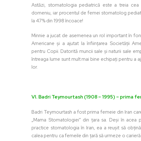
Astăzi, stomatologia pediatrică este a treia cea
domeniu, iar procentul de femei stomatolog pediatr
la 47% din 1998 încoace!
Minnie a jucat de asemenea un rol important în fon
Americane și a ajutat la înființarea Societății 
pentru Copii. Datorită muncii sale și naturii sale emp
întreaga lume sunt mult mai bine echipați pentru a aj
lor.
VI. Badri Teymourtash (1908 – 1995) – prima f
Badri Teymourtash a fost prima femeie din Iran care
„Mama Stomatologiei” din țara sa. Deși în acea p
practice stomatologia în Iran, ea a reușit să obțină
calea pentru ca femeile din țară să urmeze o carier