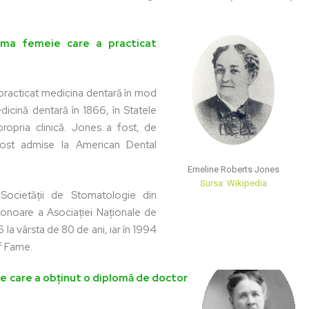
ima femeie care a practicat
practicat medicina dentară în mod
dicină dentară în 1866, în Statele
propria clinică. Jones a fost, de
ost admise la American Dental
Emeline Roberts Jones
Sursa: Wikipedia
ocietății de Stomatologie din
onoare a Asociației Naționale de
la vârsta de 80 de ani, iar în 1994
f Fame.
ie care a obținut o diplomă de doctor