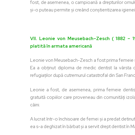
fost, de asemenea, o campioană a drepturilor omului,
și-o puteau permite și creând conștientizarea igienei 
VII. Leonie von Meusebach–Zesch ( 1882 – 
platită în armata americană
Leonie von Meusebach-Zesch a fost prima femeie s
Ea a obținut diploma de medic dentist la vârsta de 
refugiaților după cutremurul catastrofal din San Franc
Leonie a fost, de asemenea, prima femeie dentist d
gratuită copiilor care proveneau din comunități izol
câini.
A lucrat într-o închisoare de femei și a predat detinute
ea s-a deghizat în bărbat și a servit drept dentist în 