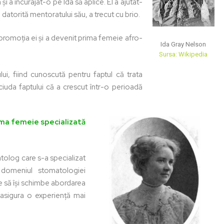
 a încurajat-o pe Ida să aplice. El a ajutat-
atorită mentoratului său, a trecut cu brio.
n promoția ei și a devenit prima femeie afro-
Ida Gray Nelson
Sursa: Wikipedia
ui, fiind cunoscută pentru faptul că trata
 ciuda faptului că a crescut într-o perioadă
ima femeie specializată
tolog care s-a specializat
l domeniul stomatologiei
ie să își schimbe abordarea
a asigura o experiență mai