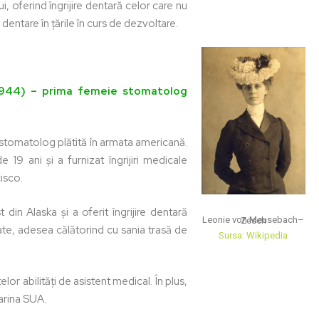
 oferind îngrijire dentară celor care nu
dentare în țările în curs de dezvoltare.
1944) – prima femeie stomatolog
tomatolog plătită în armata americană.
19 ani și a furnizat îngrijiri medicale
isco.
in Alaska și a oferit îngrijire dentară
Leonie von Meusebach–Zesch
ate, adesea călătorind cu sania trasă de
Sursa: Wikipedia
lor abilități de asistent medical. În plus,
Marina SUA.