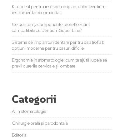
Kitul ideal pentru inserarea implanturilor Dentium:
instrumentar recomandat
Ce bonturi și componente protetice sunt
compatibile cu Dentium Super Line?
Sisteme de implanturi dentare pentru os atrofiat:
opțiuni moderne pentru cazuri dificile
Ergonomie în stomatologie: cum te ajută lupele să
previi durerile cervicale și lombare
Categorii
AI în stomatologie
Chirurgie orală și parodontală
Editorial