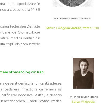
 mai mare specializare în
ice a crescut de la 14,3%
darea Federației Dentiste
Minnie Evangeline Jordon, from a 1910 publication.
Americane de Stomatologie
atică, medicii dentiști din
uta copiii din comunitățile
emeie stomatolog din Iran
 a devenit dentist, fiind numită adesea
erioadă era infracțiune ca femeile să
 calificările necesare. Astfel, a deschis
Dr. Badri Teymourtash
ă în acest domeniu. Badri Teymourtash a
Sursa: Wikipedia