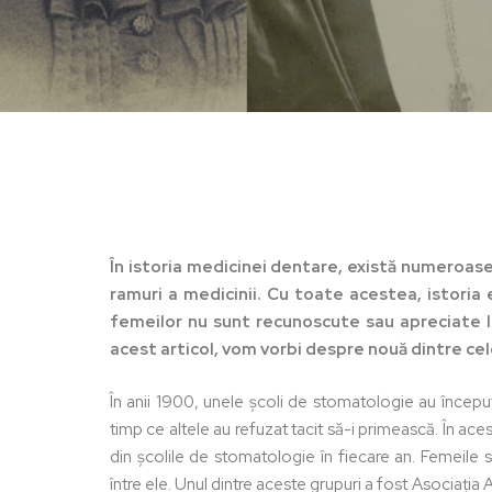
În istoria medicinei dentare, există numeroase
ramuri a medicinii. Cu toate acestea, istoria e
femeilor nu sunt recunoscute sau apreciate la 
acest articol, vom vorbi despre nouă dintre ce
În anii 1900, unele școli de stomatologie au începu
timp ce altele au refuzat tacit să-i primească. În ac
Hit enter to search or ESC to close
din școlile de stomatologie în fiecare an. Femeile
între ele. Unul dintre aceste grupuri a fost Asociația