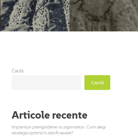
Caută
Caută
Articole recente
Implanturi pterigoidiene vs zigomatice: Cum alegi
strategia optimă în atrofii severe?