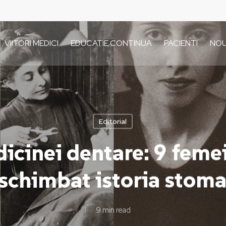
VIITORI MEDICI
EDUCATIE CONTINUA
PACIENTI
NOU
Editorial
dicinei dentare: 9 feme
 schimbat istoria stoma
9 min read