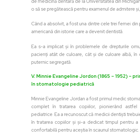
de medicină dentară de la Universitatea din Michigan și
o să se pregătească pentru examenul de admitere și, d
Când a absolvit, a fost una dintre cele trei femei di
americană din istorie care a devenit dentistă.
Ea s-a implicat și în problemele de drepturile omul
pacienți atât de culoare, cât și de culoare albă, în
puternic segregată.
V. Minnie Evangeline Jordon (1865 – 1952) – pr
în stomatologie pediatrică
Minnie Evangeline Jordan a fost primul medic stoma
complet în tratarea copiilor, pionierând astfe
pediatrice. Ea a recunoscut că medicii dentiști trebu
în tratarea copiilor și și-a dedicat timpul pentru 
confortabilă pentru aceștia în scaunul stomatologic.