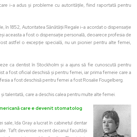
 care i-a adus și probleme cu autoritățile, fiind raportată pentru
ile, în 1852, Autoritatea Sănătății Regale i-a acordat o dispensație
deși aceasta a fost o dispensație personală, deoarece profesia de
fost astfel o excepție specială, nu un pionier pentru alte femei,
eze ca dentist în Stockholm și a ajuns să fie cunoscută pentru
tist a fost oficial deschisă și pentru femei, iar prima femeie care a
ofesia a fost deschisă pentru femei a fost Rosalie Fougelberg.
și talentată, care a deschis calea pentru multe alte femei.
americană care e devenit stomatolog
 sale, Ida Gray a lucrat în cabinetul dentar
ceale. Taft devenise recent decanul facultății