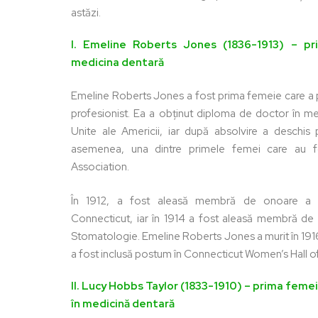
astăzi.
I. Emeline Roberts Jones (1836-1913) – pr
medicina dentară
Emeline Roberts Jones a fost prima femeie care a 
profesionist. Ea a obținut diploma de doctor în me
Unite ale Americii, iar după absolvire a deschis 
asemenea, una dintre primele femei care au f
Association.
În 1912, a fost aleasă membră de onoare a S
Connecticut, iar în 1914 a fost aleasă membră de 
Stomatologie. Emeline Roberts Jones a murit în 1916 
a fost inclusă postum în Connecticut Women’s Hall o
II. Lucy Hobbs Taylor (1833-1910) – prima feme
în medicină dentară