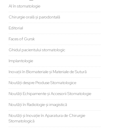
AI în stomatologie
Chirurgie orală și parodontală
Editorial
Faces of Gursk
Ghidul pacientului stomatologic
Implantologie
Inovații în Biomateriale și Materiale de Sutură
Noutăți despre Produse Stomatologice
Noutăți Echipamente și Accesorii Stomatologie
Noutăți în Radiologie și imagistică
Noutăți și Inovație în Aparatura de Chirurgie
Stomatologică