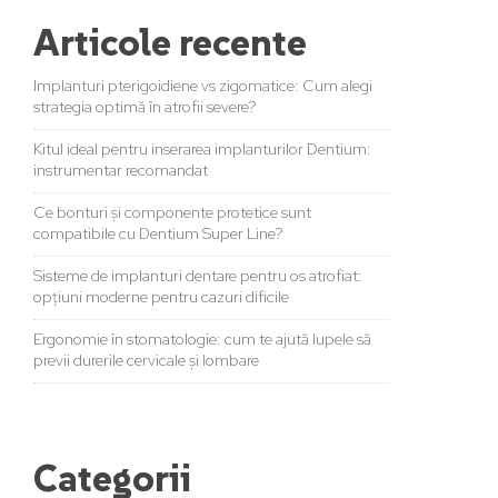
Articole recente
Implanturi pterigoidiene vs zigomatice: Cum alegi
strategia optimă în atrofii severe?
Kitul ideal pentru inserarea implanturilor Dentium:
instrumentar recomandat
Ce bonturi și componente protetice sunt
compatibile cu Dentium Super Line?
Sisteme de implanturi dentare pentru os atrofiat:
opțiuni moderne pentru cazuri dificile
Ergonomie în stomatologie: cum te ajută lupele să
previi durerile cervicale și lombare
Categorii