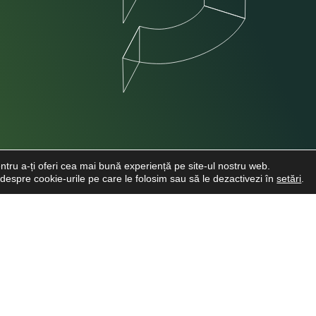
ntru a-ți oferi cea mai bună experiență pe site-ul nostru web.
e despre cookie-urile pe care le folosim sau să le dezactivezi în
setări
.
INFO CLIENTI
LINKURI UTI
Despre noi
Cere o Ofertă
Viitori Medici Stomatologi
Cariere