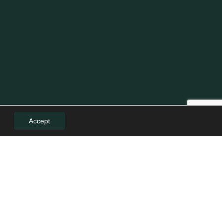
Accept
LE
LEGAL
Politică de confidențialitate
Politica de cookies