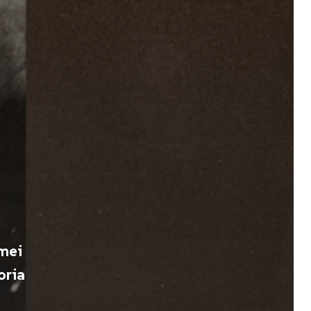
emei
oria