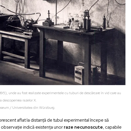
95), unde au fost realizate experimentele cu tuburi de descărcare în vid care au
a descoperirea razelor X.
seum / Universitatea din Würzburg.
escent aflat la distanță de tubul experimental începe să
 observație indică existența unor
raze necunoscute
, capabile