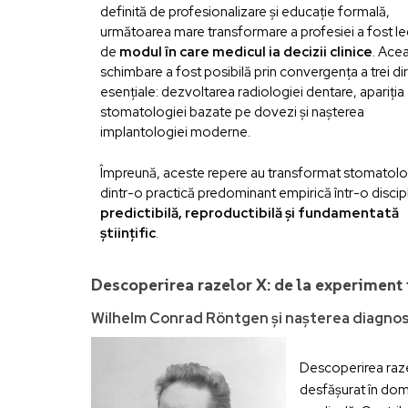
definită de profesionalizare și educație formală,
următoarea mare transformare a profesiei a fost l
de
modul în care medicul ia decizii clinice
. Ace
schimbare a fost posibilă prin convergența a trei dir
esențiale: dezvoltarea radiologiei dentare, apariția
stomatologiei bazate pe dovezi și nașterea
implantologiei moderne.
Împreună, aceste repere au transformat stomatolo
dintr-o practică predominant empirică într-o discip
predictibilă, reproductibilă și fundamentată
științific
.
Descoperirea razelor X: de la experiment f
Wilhelm Conrad Röntgen și nașterea diagnost
Descoperirea razel
desfășurat în domen