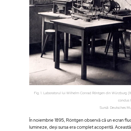
Fig. 1. Laboratorul lui Wilhelm Conrad Röntgen din Würzburg (18
condus l
Sursă: Deutsches Mu
În noiembrie 1895, Röntgen observă că un ecran fluor
lumineze, deși sursa era complet acoperită. Această