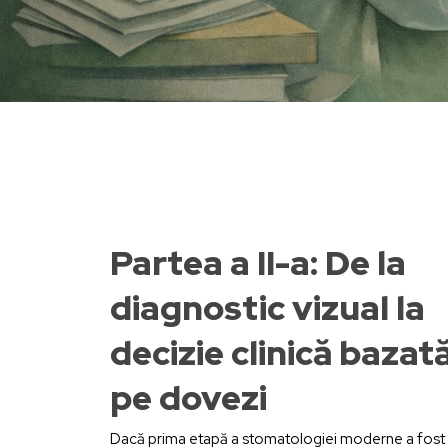
Partea a II-a: De la
diagnostic vizual la
decizie clinică bazat
pe dovezi
Hit enter to search or ESC to close
Dacă prima etapă a stomatologiei moderne a fost