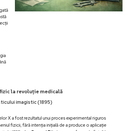
egată
astă
ecții
gia
lină
izic la revoluție medicală
icului imagistic (1895)
or X a fost rezultatul unui proces experimental riguros
iul fizicii, fără intenția inițială de a produce o aplicație