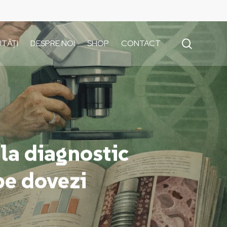
search
TĂȚI
DESPRE NOI
SHOP
CONTACT
la diagnostic
 pe dovezi