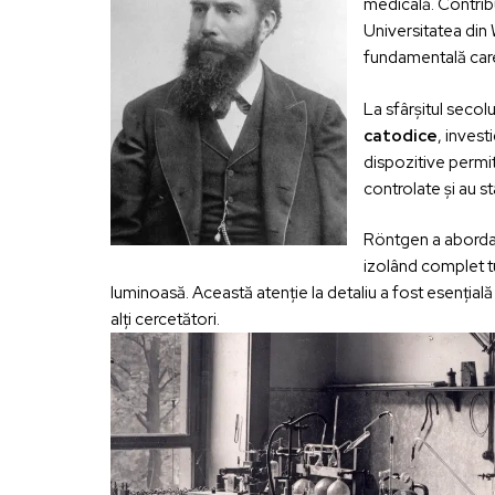
medicală. Contribu
Universitatea din
fundamentală care 
La sfârșitul secol
catodice
, invest
dispozitive permi
controlate și au st
Röntgen a abordat
izolând complet tu
luminoasă. Această atenție la detaliu a fost esenția
alți cercetători.