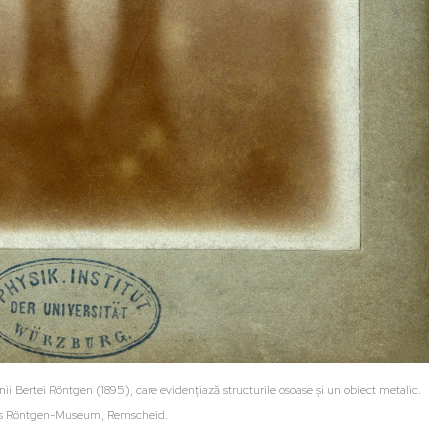
i Bertei Röntgen (1895), care evidențiază structurile osoase și un obiect metalic.
es Röntgen-Museum, Remscheid.