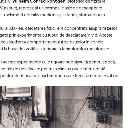
ția lui
Wilhelm Conrad Röntgen
, profesor de fizică la
 Würzburg, reprezintă un exemplu clasic de descoperire
a schimbat definitiv medicina și, ulterior, stomatologia.
ului al XIX-lea, cercetarea fizicii era concentrată asupra
razelor
igate prin experimente cu tuburi de descărcare în vid. Aceste
teau studierea comportamentului particulelor în condiții
at la baza dezvoltării ulterioare a tehnologiilor radiologice.
 aceste experimente cu o rigoare neobișnuită pentru epocă,
burile de descărcare pentru a elimina orice interferență
lă pentru identificarea unui fenomen care trecuse neobservat de