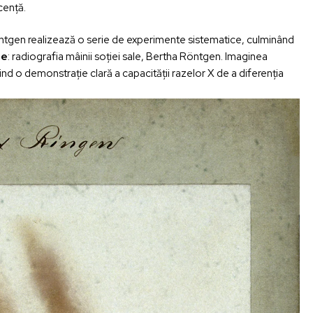
cență.
öntgen realizează o serie de experimente sistematice, culminând
ie
: radiografia mâinii soției sale, Bertha Röntgen. Imaginea
rind o demonstrație clară a capacității razelor X de a diferenția