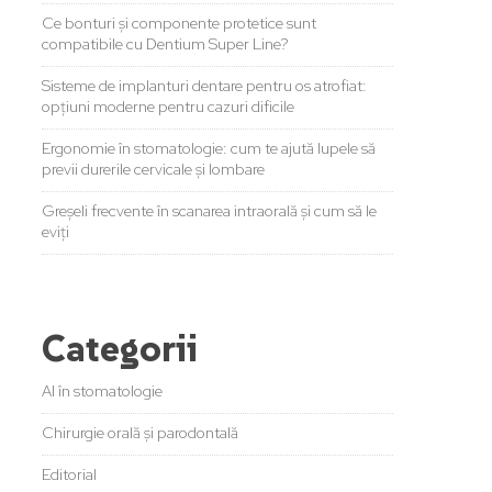
Ce bonturi și componente protetice sunt
compatibile cu Dentium Super Line?
Sisteme de implanturi dentare pentru os atrofiat:
opțiuni moderne pentru cazuri dificile
Ergonomie în stomatologie: cum te ajută lupele să
previi durerile cervicale și lombare
Greșeli frecvente în scanarea intraorală și cum să le
eviți
Categorii
AI în stomatologie
Chirurgie orală și parodontală
Editorial