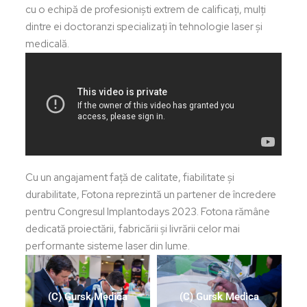
cu o echipă de profesioniști extrem de calificați, mulți
dintre ei doctoranzi specializați în tehnologie laser și
medicală.
Cu un angajament față de calitate, fiabilitate și
durabilitate, Fotona reprezintă un partener de încredere
pentru Congresul Implantodays 2023. Fotona rămâne
dedicată proiectării, fabricării și livrării celor mai
performante sisteme laser din lume.
(C) Gursk Medica
(C) Gursk Medica