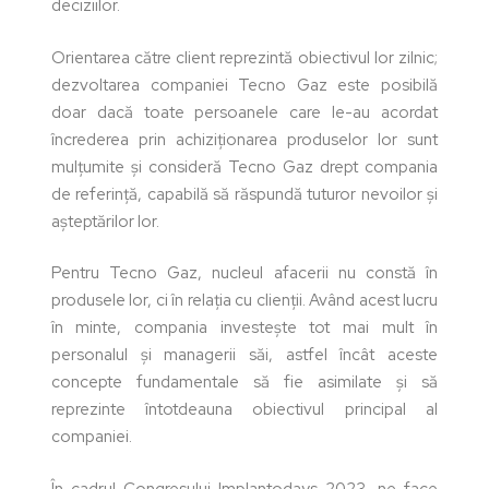
deciziilor.
Orientarea către client reprezintă obiectivul lor zilnic;
dezvoltarea companiei Tecno Gaz este posibilă
doar dacă toate persoanele care le-au acordat
încrederea prin achiziționarea produselor lor sunt
mulțumite și consideră Tecno Gaz drept compania
de referință, capabilă să răspundă tuturor nevoilor și
așteptărilor lor.
Pentru Tecno Gaz, nucleul afacerii nu constă în
produsele lor, ci în relația cu clienții. Având acest lucru
în minte, compania investește tot mai mult în
personalul și managerii săi, astfel încât aceste
concepte fundamentale să fie asimilate și să
reprezinte întotdeauna obiectivul principal al
companiei.
În cadrul Congresului Implantodays 2023, ne face