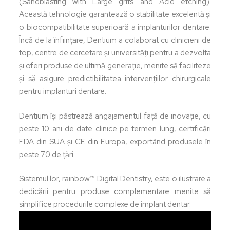
(Sandblasting with Large grits and Acid etching).
Această tehnologie garantează o stabilitate excelentă și
o biocompatibilitate superioară a implanturilor dentare.
Încă de la înființare, Dentium a colaborat cu clinicieni de
top, centre de cercetare și universități pentru a dezvolta
și oferi produse de ultimă generație, menite să faciliteze
și să asigure predictibilitatea intervențiilor chirurgicale
pentru implanturi dentare.
Dentium își păstrează angajamentul față de inovație, cu
peste 10 ani de date clinice pe termen lung, certificări
FDA din SUA și CE din Europa, exportând produsele în
peste 70 de țări.
Sistemul lor, rainbow™ Digital Dentistry, este o ilustrare a
dedicării pentru produse complementare menite să
simplifice procedurile complexe de implant dentar.