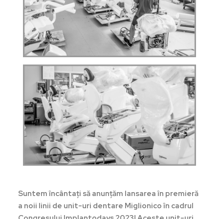
Suntem încântați să anunțăm lansarea în premieră
a noii linii de unit-uri dentare Miglionico în cadrul
Congresului Implantodays 2023! Aceste unit-uri,