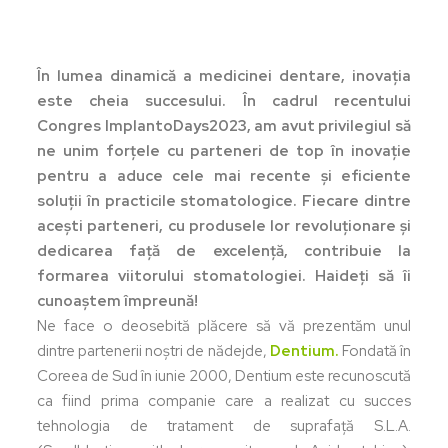
În lumea dinamică a medicinei dentare, inovația
este cheia succesului. În cadrul recentului
Congres ImplantoDays2023, am avut privilegiul să
ne unim forțele cu parteneri de top în inovație
pentru a aduce cele mai recente și eficiente
soluții în practicile stomatologice. Fiecare dintre
acești parteneri, cu produsele lor revoluționare și
dedicarea față de excelență, contribuie la
formarea viitorului stomatologiei. Haideți să îi
cunoaștem împreună!
Ne face o deosebită plăcere să vă prezentăm unul
dintre partenerii noștri de nădejde,
Dentium.
Fondată în
Coreea de Sud în iunie 2000, Dentium este recunoscută
ca fiind prima companie care a realizat cu succes
tehnologia de tratament de suprafață S.L.A.