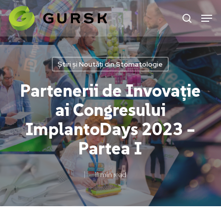
Skip
to
main
content
Știri și Noutăți din Stomatologie
Partenerii de Invovație
ai Congresului
ImplantoDays 2023 –
Partea I
11 min read