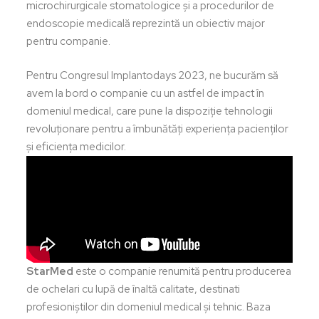
microchirurgicale stomatologice și a procedurilor de
endoscopie medicală reprezintă un obiectiv major
pentru companie.
Pentru Congresul Implantodays 2023, ne bucurăm să
avem la bord o companie cu un astfel de impact în
domeniul medical, care pune la dispoziție tehnologii
revoluționare pentru a îmbunătăți experiența pacienților
și eficiența medicilor.
StarMed
este o companie renumită pentru producerea
de ochelari cu lupă de înaltă calitate, destinati
profesioniștilor din domeniul medical și tehnic. Baza