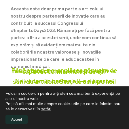
Aceasta este doar prima parte a articolului
nostru despre partenerii de inovație care au
contribuit la succesul Congresului
#ImplantoDays2023. Rămâneți pe fază pentru
partea a II-a a acestei serii, unde vom continua să
explorăm și să evidențiem mai multe din
colaborările noastre valoroase și inovațiile
impresionante pe care le aduc acestea în
domeniul medical.
Până atunci, ne-ar plăcea să auzim de la voi: care dintre aceste inovații v-a captivat cel mai mult și de ce?
Ne vedem în partea a II-a a acestei serii de articole. Stați cu ochii pe noi!
Folosim cookie-uri pentru a-ți oferi cea mai bună experiență pe
site-ul nostru web.
Poți să afli mai multe despre cookie-urile pe care le folosim sau
să le dezactivezi în
setări
.
Caută
Accept
Caută