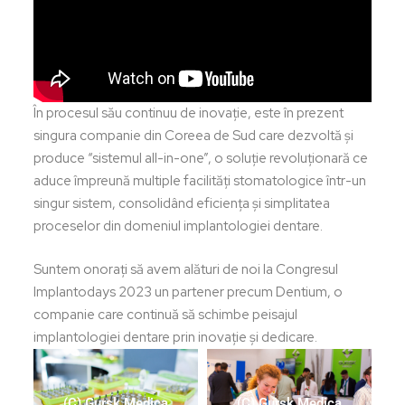
În procesul său continuu de inovație, este în prezent
singura companie din Coreea de Sud care dezvoltă și
produce “sistemul all-in-one”, o soluție revoluționară ce
aduce împreună multiple facilități stomatologice într-un
singur sistem, consolidând eficiența și simplitatea
proceselor din domeniul implantologiei dentare.
Suntem onorați să avem alături de noi la Congresul
Implantodays 2023 un partener precum Dentium, o
companie care continuă să schimbe peisajul
implantologiei dentare prin inovație și dedicare.
(C) Gursk Medica
(C) Gursk Medica