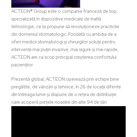
ACTEON® Group este o companie franceză de top,
specializată în dispozitive medicale de înaltă
tehnologie, ce își propune să revoluționeze practicile
din domeniul stomatologic. Fondată cu ambiția de a
oferi medicii stomatologi și chirurgilor soluții pentru
intervenții mai puțin invazive, mai sigure și mai rapide,
ACTEON are ca scop principal creșterea confortului
pacienților.
Prezentă global, ACTEON operează prin echipe bine
pregătite, de vânzări și tehnice, în 26 de locații diferite
din întreaga lume și dispune de o rețea de distribuție
care acoperă piețele noastre din alte 94 de țări.