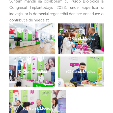
Suntem mândri să colaborăm cu Purgo Biologics la
Congresul Implantodays 2023, unde expertiza și
inovația lor în domeniul regenerării dentare vor aduce o
contribuție de neegalat.
(C) Gursk Medica
(C) Gursk Medica
(C) Gursk Medica
(C) Gursk Medica