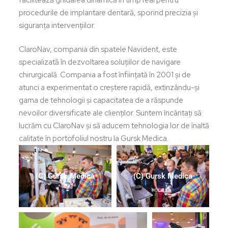
procedurile de implantare dentară, sporind precizia și
siguranța intervențiilor.
ClaroNav, compania din spatele Navident, este
specializată în dezvoltarea soluțiilor de navigare
chirurgicală. Compania a fost înființată în 2001 și de
atunci a experimentat o creștere rapidă, extinzându-și
gama de tehnologii și capacitatea de a răspunde
nevoilor diversificate ale clienților. Suntem încântați să
lucrăm cu ClaroNav și să aducem tehnologia lor de înaltă
calitate în portofoliul nostru la Gursk Medica.
(C) Gursk Medica
(C) Gursk Medica