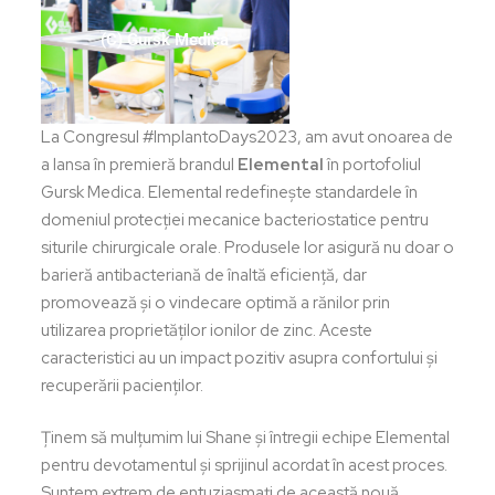
(C) Gursk Medica
La Congresul #ImplantoDays2023, am avut onoarea de
a lansa în premieră brandul
Elemental
în portofoliul
Gursk Medica. Elemental redefinește standardele în
domeniul protecției mecanice bacteriostatice pentru
siturile chirurgicale orale. Produsele lor asigură nu doar o
barieră antibacteriană de înaltă eficiență, dar
promovează și o vindecare optimă a rănilor prin
utilizarea proprietăților ionilor de zinc. Aceste
caracteristici au un impact pozitiv asupra confortului și
recuperării pacienților.
Ținem să mulțumim lui Shane și întregii echipe Elemental
pentru devotamentul și sprijinul acordat în acest proces.
Suntem extrem de entuziasmați de această nouă