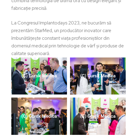
combină tehnologia de ultimă oră cu design elegant și
fabricație precisă.
La Congresul Implantodays 2023, ne bucurăm să
prezentăm StarMed, un producător inovator care
îmbunătățește constant viața profesioniștilor din
domeniul medical prin tehnologie de vârf și produse de
calitate superioară.
(C) Gursk Medica
(C) Gursk Medica
(C) Gursk Medica
(C) Gursk Medica