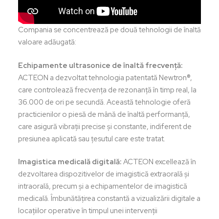
Compania se concentrează pe două tehnologii de înaltă
valoare adăugată:
Echipamente ultrasonice de înaltă frecvență:
ACTEON a dezvoltat tehnologia patentată Newtron®,
care controlează frecvența de rezonanță în timp real, la
36.000 de ori pe secundă. Această tehnologie oferă
practicienilor o piesă de mână de înaltă performanță,
care asigură vibrații precise și constante, indiferent de
presiunea aplicată sau țesutul care este tratat.
Imagistica medicală digitală:
ACTEON excellează în
dezvoltarea dispozitivelor de imagistică extraorală și
intraorală, precum și a echipamentelor de imagistică
medicală. Îmbunătățirea constantă a vizualizării digitale a
locațiilor operative în timpul unei intervenții