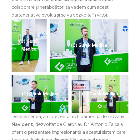
colaborare și nerăbdători să vedem cum acest
parteneriat va evolua și se va dezvolta în viitor.
(C) Gursk
(C) Gursk Medica
Medica
(C) Gursk Medica
(C) Gursk Medica
De asemenea, am prezentat echipamentul de inovativ
Navident
, dezvoltat de ClaroNav. Dr. Antonio Falca a
oferit o prezentare impresionantă a acestui sistem care
facilitează ghidarea dinamică în timp real pentru