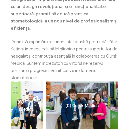
cu un design revoluționar și o funcționalitate
superioară, promit să aducă practica
stomatologică la un nou nivel de profesionalism și
eficiență.
Dorim să exprimăm recunoștința noastră profundă către
Katie și întreaga echipă Miglionico pentru suportul lor de
neegalat și contribuția esențială în colaborarea cu Gursk
Medica. Suntem încrezători că viitorul ne rezervă
realizări și progrese semnificative în domeniul
stomatologic.
(C) Gursk
(C) Gursk Medica
Medica