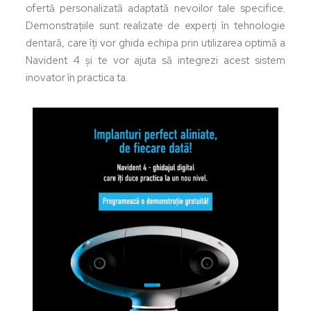
ofertă personalizată adaptată nevoilor tale specifice.
Demonstrațiile sunt realizate de experți în tehnologie
dentară, care îți vor ghida echipa prin utilizarea optimă a
Navident 4 și te vor ajuta să integrezi acest sistem
inovator în practica ta.