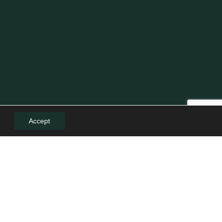
Accept
LE
LEGAL
Politică de confidențialitate
Politica de cookies