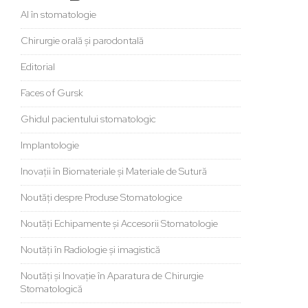
AI în stomatologie
Chirurgie orală și parodontală
Editorial
Faces of Gursk
Ghidul pacientului stomatologic
Implantologie
Inovații în Biomateriale și Materiale de Sutură
Noutăți despre Produse Stomatologice
Noutăți Echipamente și Accesorii Stomatologie
Noutăți în Radiologie și imagistică
Noutăți și Inovație în Aparatura de Chirurgie
Stomatologică