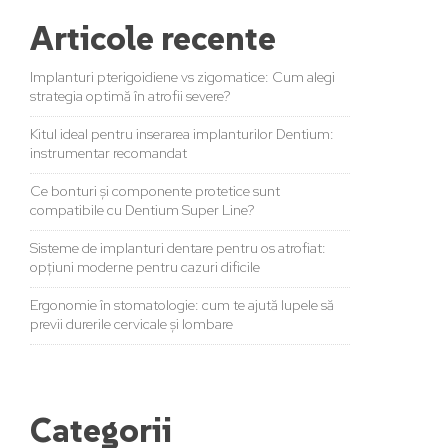
Articole recente
Implanturi pterigoidiene vs zigomatice: Cum alegi
strategia optimă în atrofii severe?
Kitul ideal pentru inserarea implanturilor Dentium:
instrumentar recomandat
Ce bonturi și componente protetice sunt
compatibile cu Dentium Super Line?
Sisteme de implanturi dentare pentru os atrofiat:
opțiuni moderne pentru cazuri dificile
Ergonomie în stomatologie: cum te ajută lupele să
previi durerile cervicale și lombare
Categorii