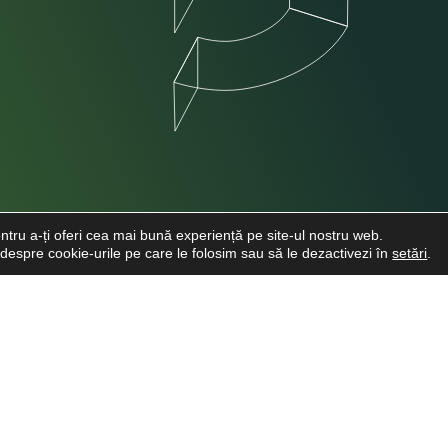
ntru a-ți oferi cea mai bună experiență pe site-ul nostru web.
e despre cookie-urile pe care le folosim sau să le dezactivezi în
setări
.
INFO CLIENTI
LINKURI UTI
Despre noi
Cere o Ofertă
Viitori Medici Stomatologi
Cariere