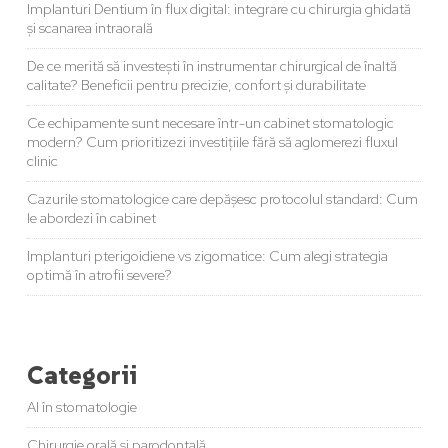
Implanturi Dentium în flux digital: integrare cu chirurgia ghidată
și scanarea intraorală
De ce merită să investești în instrumentar chirurgical de înaltă
calitate? Beneficii pentru precizie, confort și durabilitate
Ce echipamente sunt necesare într-un cabinet stomatologic
modern? Cum prioritizezi investițiile fără să aglomerezi fluxul
clinic
Cazurile stomatologice care depășesc protocolul standard: Cum
le abordezi în cabinet
Implanturi pterigoidiene vs zigomatice: Cum alegi strategia
optimă în atrofii severe?
Categorii
AI în stomatologie
Chirurgie orală și parodontală