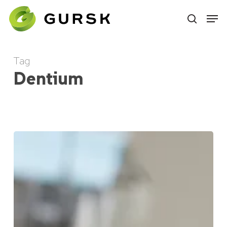
Skip
to
main
content
Tag
Dentium