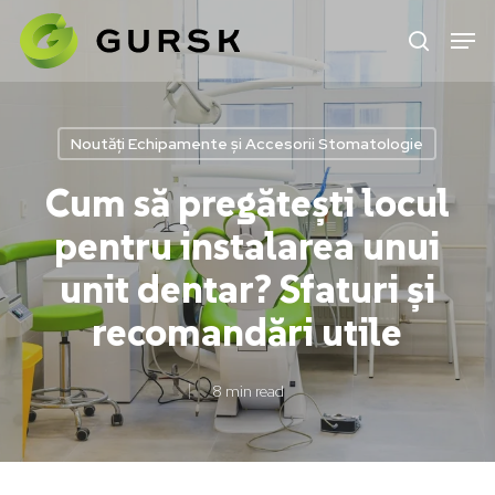
Skip
to
main
content
Noutăți Echipamente și Accesorii Stomatologie
Cum să pregătești locul
pentru instalarea unui
unit dentar? Sfaturi și
recomandări utile
8 min read