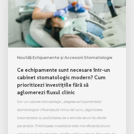
Noutăți Echipamente și Accesorii Stomatologie
Ce echipamente sunt necesare într-un
cabinet stomatologic modern? Cum
prioritizezi investițiile fără să
aglomerezi fluxul clinic
Într-un cabinet stomatologic, alegerea echipamentelor
stomatologice influențează ritmul de lucru, organizarea
tratamentelor și posibilitatea de a extinde serviciile oferite
pacienților. Prioritizarea investițiilor este mai eficientă atunci