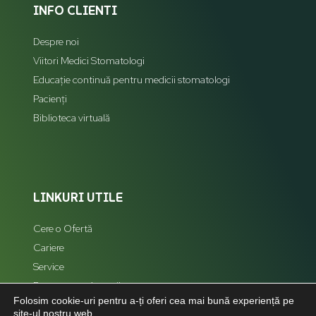
INFO CLIENTI
Despre noi
Viitori Medici Stomatologi
Educație continuă pentru medicii stomatologi
Pacienți
Biblioteca virtuală
LINKURI UTILE
Cere o Ofertă
Cariere
Service
Reprezentanți zonali
Folosim cookie-uri pentru a-ți oferi cea mai bună experiență pe
Hartă Site
site-ul nostru web.