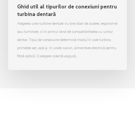
Ghid util al tipurilor de conexiuni pentru
turbina dentară
Alegerea unei turbine dentare nu ține doar de putere, ergonomie
sau iluminare, ci în primul rând de compatibilitatea cu unitul
dentar. Tipul de conexiune determină modul în care turbina
primește aer, apă și, în unele cazuri, alimentare electrică pentru
fibră optică. O alegere corectă asigură…