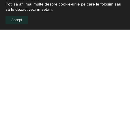
Poți să afli mai multe despre cookie-urile pe care le folosim sau
să le dezactivezi în
setări
.
Accept
LEGAL
Politică de confidențialitate
Politica de cookies
Politica de retur
© 2026 GURSK Medica - partenerul medicilor