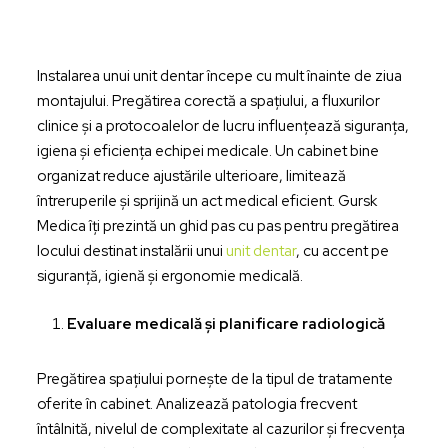
Instalarea unui unit dentar începe cu mult înainte de ziua
montajului. Pregătirea corectă a spațiului, a fluxurilor
clinice și a protocoalelor de lucru influențează siguranța,
igiena și eficiența echipei medicale. Un cabinet bine
organizat reduce ajustările ulterioare, limitează
întreruperile și sprijină un act medical eficient. Gursk
Medica îți prezintă un ghid pas cu pas pentru pregătirea
locului destinat instalării unui
unit dentar
, cu accent pe
siguranță, igienă și ergonomie medicală.
Evaluare medicală și planificare radiologică
Pregătirea spațiului pornește de la tipul de tratamente
oferite în cabinet. Analizează patologia frecvent
întâlnită, nivelul de complexitate al cazurilor și frecvența