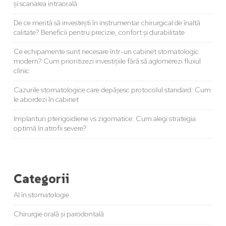
și scanarea intraorală
De ce merită să investești în instrumentar chirurgical de înaltă
calitate? Beneficii pentru precizie, confort și durabilitate
Ce echipamente sunt necesare într-un cabinet stomatologic
modern? Cum prioritizezi investițiile fără să aglomerezi fluxul
clinic
Cazurile stomatologice care depășesc protocolul standard: Cum
le abordezi în cabinet
Implanturi pterigoidiene vs zigomatice: Cum alegi strategia
optimă în atrofii severe?
Categorii
AI în stomatologie
Chirurgie orală și parodontală