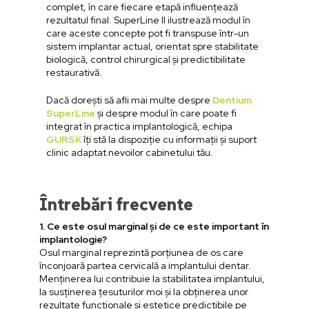
complet, în care fiecare etapă influențează
rezultatul final. SuperLine II ilustrează modul în
care aceste concepte pot fi transpuse într-un
sistem implantar actual, orientat spre stabilitate
biologică, control chirurgical și predictibilitate
restaurativă.
Dacă dorești să afli mai multe despre
Dentium
SuperLine
și despre modul în care poate fi
integrat în practica implantologică, echipa
GURSK
îți stă la dispoziție cu informații și suport
clinic adaptat nevoilor cabinetului tău.
Întrebări frecvente
1. Ce este osul marginal și de ce este important în
implantologie?
Osul marginal reprezintă porțiunea de os care
înconjoară partea cervicală a implantului dentar.
Menținerea lui contribuie la stabilitatea implantului,
la susținerea țesuturilor moi și la obținerea unor
rezultate funcționale și estetice predictibile pe