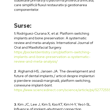
stabilitate primară și o platformă protetică unificată,
care simplifică fluxul restaurativ și gestionarea
componentelor.
Surse:
1.
Rodríguez-Ciurana X, et al. Platform switching
implants and bone preservation: A systematic
review and meta-analysis. International Journal of
Oral and Maxillofacial Surgery.
https://pocketdentistry.com/platform-switching-
implants-and-bone-preservation-a-systematic-
review-and-meta-analysis/
2
. Alghamdi HS, Jansen JA. The development and
future of dental implants / articol despre implanturi
și pierdere osoasă marginală, platform switching,
conexiune implant-bont.
https://www.sciencedirect.com/science/article/pii/S277
3.
Kim JC, Lee J, Kim S, Koo KT, Kim H-Y, Yeo I-SL.
Influence of implant-abutment connection