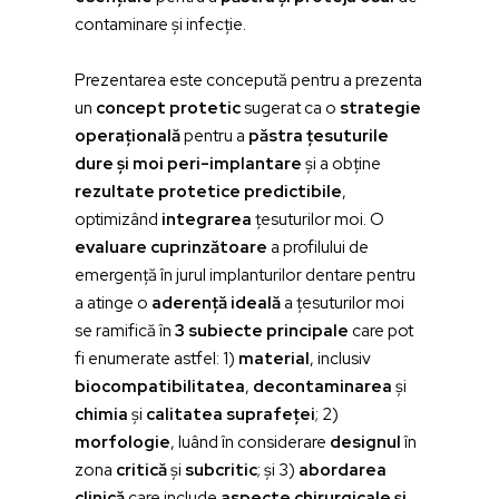
contaminare și infecție.
Prezentarea este concepută pentru a prezenta
un
concept protetic
sugerat ca o
strategie
operațională
pentru a
păstra țesuturile
dure și moi peri-implantare
și a obține
rezultate protetice predictibile
,
optimizând
integrarea
țesuturilor moi. O
evaluare cuprinzătoare
a profilului de
emergență în jurul implanturilor dentare pentru
a atinge o
aderență ideală
a țesuturilor moi
se ramifică în
3 subiecte principale
care pot
fi enumerate astfel: 1)
material
, inclusiv
biocompatibilitatea
,
decontaminarea
și
chimia
și
calitatea suprafeței
; 2)
morfologie
, luând în considerare
designul
în
zona
critică
și
subcritic
; și 3)
abordarea
clinică
care include
aspecte chirurgicale și