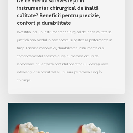
De ce merită să investești în
instrumentar chirurgical de înaltă
calitate? Beneficii pentru precizie,
confort și durabilitate
Investiția într-un instrumentar chirurgical de înaltă calitate se
justifică prin modul în care acesta își păstrează performanța în
timp. Precizia manevrelor, durabilitatea instrumentelor și
comportamentul acestora după numeroase cicluri de
reprocesare influențează controlul operatorului, desfășurarea
intervențiilor și costul real al utilizării pe termen lung.În
chirurgia…