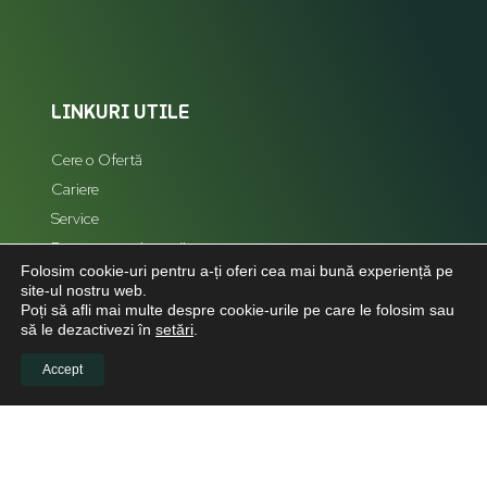
LINKURI UTILE
Cere o Ofertă
Cariere
Service
Reprezentanți zonali
Folosim cookie-uri pentru a-ți oferi cea mai bună experiență pe
Hartă Site
site-ul nostru web.
Poți să afli mai multe despre cookie-urile pe care le folosim sau
să le dezactivezi în
setări
.
Accept
LEGAL
Politică de confidențialitate
Politica de cookies