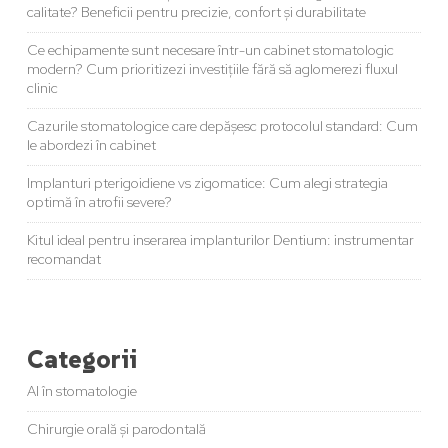
calitate? Beneficii pentru precizie, confort și durabilitate
Ce echipamente sunt necesare într-un cabinet stomatologic
modern? Cum prioritizezi investițiile fără să aglomerezi fluxul
clinic
Cazurile stomatologice care depășesc protocolul standard: Cum
le abordezi în cabinet
Implanturi pterigoidiene vs zigomatice: Cum alegi strategia
optimă în atrofii severe?
Kitul ideal pentru inserarea implanturilor Dentium: instrumentar
recomandat
Categorii
AI în stomatologie
Chirurgie orală și parodontală