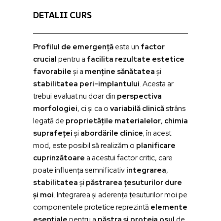
DETALII CURS
Profilul de emergență
este un
factor
crucial
pentru a
facilita rezultate estetice
favorabile
și a
menține sănătatea
și
stabilitatea peri-implantului
. Acesta ar
trebui evaluat nu doar din
perspectiva
morfologiei
, ci și ca o
variabilă clinică
strâns
legată de
proprietățile materialelor
,
chimia
suprafeței
și
abordările clinice
; în acest
mod, este posibil să realizăm o
planificare
cuprinzătoare
a acestui factor critic, care
poate influența semnificativ
integrarea
,
stabilitatea
și
păstrarea țesuturilor dure
și moi
. Integrarea și aderența țesuturilor moi pe
componentele protetice reprezintă
elemente
esențiale
pentru a
păstra și proteja osul
de