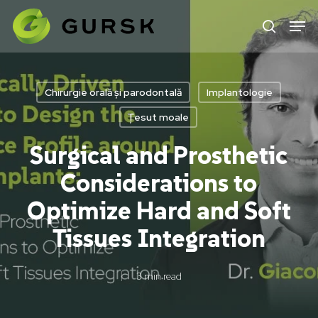
Skip
to
main
content
Chirurgie orală și parodontală
Implantologie
Țesut moale
Surgical and Prosthetic
Considerations to
Optimize Hard and Soft
Tissues Integration
3 min read