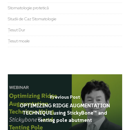
Stomatologie protetică
Studii de Caz Stomatologie
Țesut Dur
Țesut moale
Previous Post
OPTIMIZING RIDGE AUGMENTATION
TECHNIQUE using StickyBone™ and
tenting pole abutment