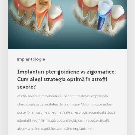
Implantologie
Implanturi pterigoidiene vs zigomatice:
Cum alegi strategia optimă în atrofii
severe?
Atrofia severă a maxilarului superior îți testează experiența
chirurgicală și capacitatea de planificare. Volumul osos redus
posterior, sinusurile pneumatizate și resorbția accentuată după
edentații vechi limitează opțiunile clasice. În aceste situații,
alegerea se îndreaptă frecvent către implanturile