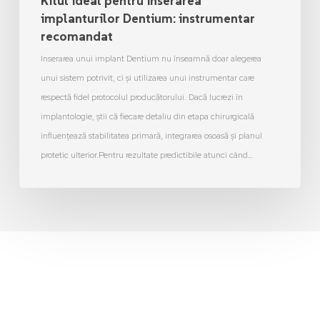
Kitul ideal pentru inserarea
implanturilor Dentium: instrumentar
recomandat
Inserarea unui implant Dentium nu înseamnă doar alegerea
unui sistem potrivit, ci și utilizarea unui instrumentar care
respectă fidel protocolul producătorului. Dacă lucrezi în
implantologie, știi că fiecare detaliu din etapa chirurgicală
influențează stabilitatea primară, integrarea osoasă și planul
protetic ulterior.Pentru rezultate predictibile atunci când…