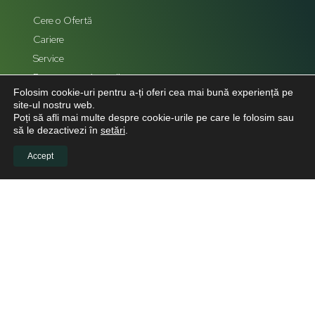
Cere o Ofertă
Cariere
Service
Reprezentanți zonali
Folosim cookie-uri pentru a-ți oferi cea mai bună experiență pe
Hartă Site
site-ul nostru web.
Poți să afli mai multe despre cookie-urile pe care le folosim sau
să le dezactivezi în
setări
.
Accept
LEGAL
Politică de confidențialitate
Politica de cookies
Politica de retur