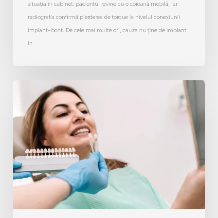
situația în cabinet: pacientul revine cu o coroană mobilă, iar
radiografia confirmă pierderea de torque la nivelul conexiunii
implant–bont. De cele mai multe ori, cauza nu ține de implant
în…