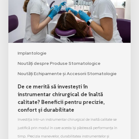
Implantologie
Noutăți despre Produse Stomatologice
Noutăți Echipamente și Accesorii Stomatologie
De ce merită să investești în
instrumentar chirurgical de înaltă
calitate? Beneficii pentru precizie,
confort și durabilitate
Investiția într-un instrumentar chirurgical de înaltă calitate se
justifică prin modul în care acesta își păstrează performanța în
timp. Precizia manevrelor, durabilitatea instrumentelor și