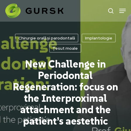
Skip
to
main
content
Chirurgie orală și parodontală
Implantologie
Țesut moale
New Challenge in
Periodontal
Regeneration: focus on
the Interproximal
attachment and the
patient’s aestethic