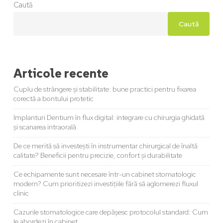
Caută
Caută
Articole recente
Cuplu de strângere și stabilitate: bune practici pentru fixarea
corectă a bontului protetic
Implanturi Dentium în flux digital: integrare cu chirurgia ghidată
și scanarea intraorală
De ce merită să investești în instrumentar chirurgical de înaltă
calitate? Beneficii pentru precizie, confort și durabilitate
Ce echipamente sunt necesare într-un cabinet stomatologic
modern? Cum prioritizezi investițiile fără să aglomerezi fluxul
clinic
Cazurile stomatologice care depășesc protocolul standard: Cum
le abordezi în cabinet