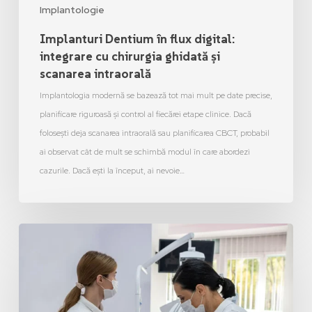
Implantologie
Implanturi Dentium în flux digital:
integrare cu chirurgia ghidată și
scanarea intraorală
Implantologia modernă se bazează tot mai mult pe date precise,
planificare riguroasă și control al fiecărei etape clinice. Dacă
folosești deja scanarea intraorală sau planificarea CBCT, probabil
ai observat cât de mult se schimbă modul în care abordezi
cazurile. Dacă ești la început, ai nevoie…