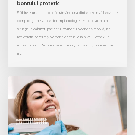
bontului protetic
Slăbirea șurubului protetic rămâne una dintre cele mai frecvente
complicații mecanice din implantologie. Probabil ai întâlnit
situația în cabinet: pacientul revine cu o coroană mobilă, iar
radiografia confirmă pierderea de torque la nivelul conexiunii
implant–bont. De cele mai multe ori, cauza nu ține de implant
în…