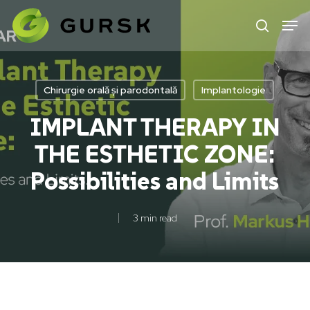
Skip
to
main
content
Chirurgie orală și parodontală
Implantologie
IMPLANT THERAPY IN
THE ESTHETIC ZONE:
Possibilities and Limits
3 min read