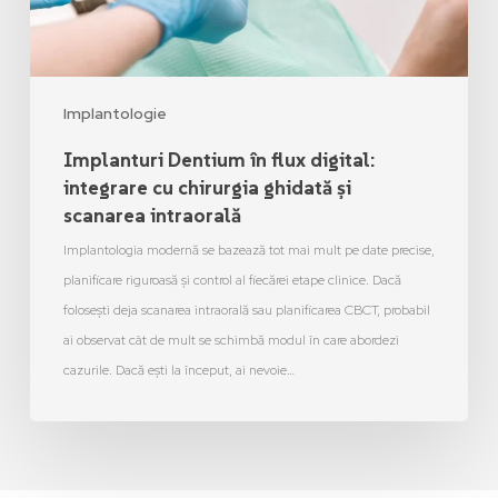
Implantologie
Implanturi Dentium în flux digital:
integrare cu chirurgia ghidată și
scanarea intraorală
Implantologia modernă se bazează tot mai mult pe date precise,
planificare riguroasă și control al fiecărei etape clinice. Dacă
folosești deja scanarea intraorală sau planificarea CBCT, probabil
ai observat cât de mult se schimbă modul în care abordezi
cazurile. Dacă ești la început, ai nevoie…