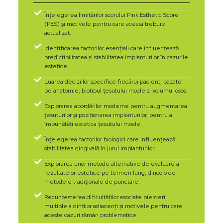
Înțelegerea limitărilor scorului Pink Esthetic Score
(PES) și motivele pentru care acesta trebuie
actualizat.
Identificarea factorilor esențiali care influențează
predictibilitatea și stabilitatea implanturilor în cazurile
estetice.
Luarea deciziilor specifice fiecărui pacient, bazate
pe anatomie, biotipul țesutului moale și volumul osos.
Explorarea abordărilor moderne pentru augmentarea
țesuturilor și poziționarea implanturilor, pentru a
îmbunătăți estetica țesutului moale.
Înțelegerea factorilor biologici care influențează
stabilitatea gingivală în jurul implanturilor.
Explorarea unor metode alternative de evaluare a
rezultatelor estetice pe termen lung, dincolo de
metodele tradiționale de punctare.
Recunoașterea dificultăților asociate pierderii
multiple a dinților adiacenți și motivele pentru care
aceste cazuri rămân problematice.