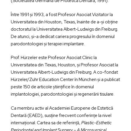
(Societatea Germană de Protetica Dentară, 1991).
Între 1991 și 1993, a fost Profesor Asociat Vizitator la
Universitatea din Houston, Texas, înainte de a-și obține
doctoratul la Universitatea Albert-Ludwigs din Freiburg.
De atunci, și-a dedicat cariera progresului în domeniul
parodontologiei și terapiei implantare.
Prof. Hürzeler este Profesor Asociat Clinic la
Universitatea din Texas, Houston, și Profesor Asociat la
Universitatea Albert-Ludwigs din Freiburg. A co-fondat
Hürzeler/Zuhr Education Center în München și a publicat
peste 150 de articole științifice în domeniul
implantologiei, parodontologiei și regenerării tisulare.
Ca membru activ al Academiei Europene de Estetică
Dentară (EAED), susține frecvent conferințe la nivel
internațional. Cartea sa de referință,
Plastic-Esthetic
Periodontal and Implant Surgery – A Microsurgical