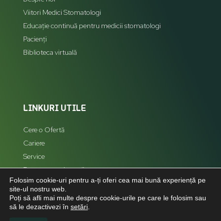
Viitori Medici Stomatologi
Educație continuă pentru medicii stomatologi
Pacienți
Biblioteca virtuală
LINKURI UTILE
Cere o Ofertă
Cariere
Service
Reprezentanți zonali
Folosim cookie-uri pentru a-ți oferi cea mai bună experiență pe
Hartă Site
site-ul nostru web.
Poți să afli mai multe despre cookie-urile pe care le folosim sau
să le dezactivezi în
setări
.