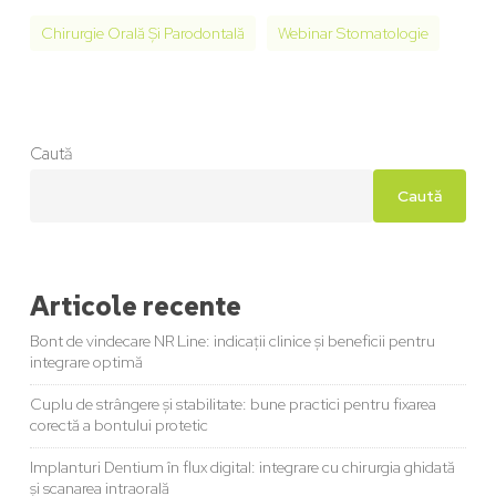
Chirurgie Orală Și Parodontală
Webinar Stomatologie
Caută
Caută
Articole recente
Bont de vindecare NR Line: indicații clinice și beneficii pentru
integrare optimă
Cuplu de strângere și stabilitate: bune practici pentru fixarea
corectă a bontului protetic
Implanturi Dentium în flux digital: integrare cu chirurgia ghidată
și scanarea intraorală