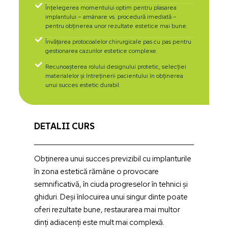
Înțelegerea momentului optim pentru plasarea
implantului – amânare vs. procedură imediată –
pentru obținerea unor rezultate estetice mai bune.
Învățarea protocoalelor chirurgicale pas cu pas pentru
gestionarea cazurilor estetice complexe.
Recunoașterea rolului designului protetic, selecției
materialelor și întreținerii pacientului în obținerea
unui succes estetic durabil.
DETALII CURS
Obținerea unui succes previzibil cu implanturile
în zona estetică rămâne o provocare
semnificativă, în ciuda progreselor în tehnici și
ghiduri. Deși înlocuirea unui singur dinte poate
oferi rezultate bune, restaurarea mai multor
dinți adiacenți este mult mai complexă.