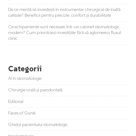
De ce merită să investești în instrumentar chirurgical de înaltă
calitate? Beneficii pentru precizie, confort și durabilitate
Ce echipamente sunt necesare într-un cabinet stomatologic
modern? Cum prioritizezi investițiile fără să aglomerezi fluxul
clinic
Categorii
AI în stomatologie
Chirurgie orală și parodontală
Editorial
Faces of Gursk
Ghidul pacientului stomatologic