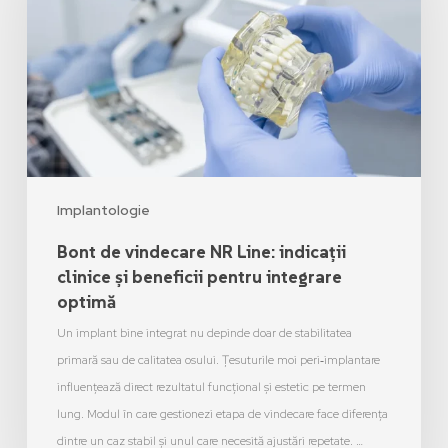
Implantologie
Bont de vindecare NR Line: indicații
clinice și beneficii pentru integrare
optimă
Un implant bine integrat nu depinde doar de stabilitatea
primară sau de calitatea osului. Țesuturile moi peri‑implantare
influențează direct rezultatul funcțional și estetic pe termen
lung. Modul în care gestionezi etapa de vindecare face diferența
dintre un caz stabil și unul care necesită ajustări repetate. …