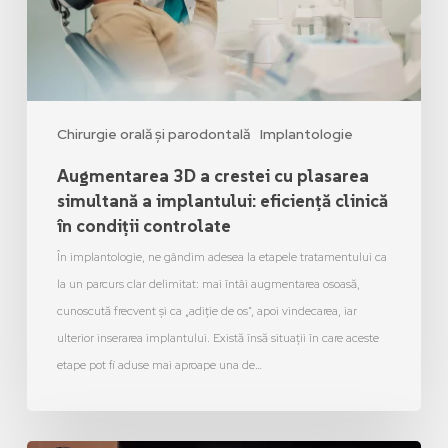
Chirurgie orală și parodontală
Implantologie
Augmentarea 3D a crestei cu plasarea
simultană a implantului: eficiență clinică
în condiții controlate
În implantologie, ne gândim adesea la etapele tratamentului ca
la un parcurs clar delimitat: mai întâi augmentarea osoasă,
cunoscută frecvent și ca „adiție de os”, apoi vindecarea, iar
ulterior inserarea implantului. Există însă situații în care aceste
etape pot fi aduse mai aproape una de…