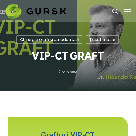
Skip
to
main
content
Chirurgie orală și parodontală
Țesut moale
VIP-CT GRAFT
2 min read
Grafturi VIP-CT