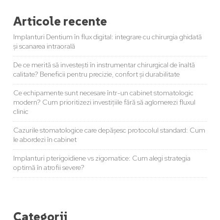
Articole recente
Implanturi Dentium în flux digital: integrare cu chirurgia ghidată
și scanarea intraorală
De ce merită să investești în instrumentar chirurgical de înaltă
calitate? Beneficii pentru precizie, confort și durabilitate
Ce echipamente sunt necesare într-un cabinet stomatologic
modern? Cum prioritizezi investițiile fără să aglomerezi fluxul
clinic
Cazurile stomatologice care depășesc protocolul standard: Cum
le abordezi în cabinet
Implanturi pterigoidiene vs zigomatice: Cum alegi strategia
optimă în atrofii severe?
Categorii