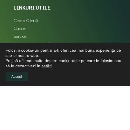
LINKURI UTILE
Cere o Ofertă
Cariere
Service
Reprezentanți zonali
Folosim cookie-uri pentru a-ți oferi cea mai bună experiență pe
Hartă Site
site-ul nostru web.
Poți să afli mai multe despre cookie-urile pe care le folosim sau
să le dezactivezi în
setări
.
Accept
LEGAL
Politică de confidențialitate
Politica de cookies
Politica de retur