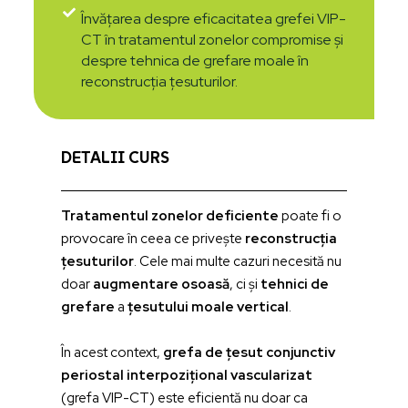
Învățarea despre eficacitatea grefei VIP-
CT în tratamentul zonelor compromise și
despre tehnica de grefare moale în
reconstrucția țesuturilor.
DETALII CURS
Tratamentul zonelor deficiente
poate fi o
provocare în ceea ce privește
reconstrucția
țesuturilor
. Cele mai multe cazuri necesită nu
doar
augmentare osoasă
, ci și
tehnici de
grefare
a
țesutului moale vertical
.
În acest context,
grefa de țesut conjunctiv
periostal interpozițional vascularizat
(grefa VIP-CT) este eficientă nu doar ca