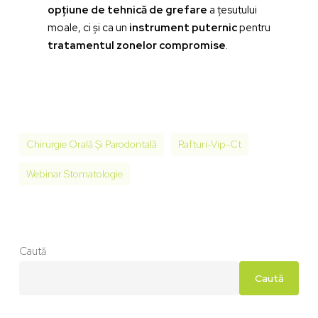
opțiune de tehnică de grefare
a țesutului
moale, ci și ca un
instrument puternic
pentru
tratamentul zonelor compromise
.
Chirurgie Orală Și Parodontală
Rafturi-Vip-Ct
Webinar Stomatologie
Caută
Caută