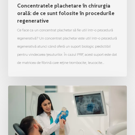
Concentratele plachetare în chirurgia
orală: de ce sunt folosite în procedurile
regenerative
Ce face ca un concentrat plachetar să fie util într-o procedură
regenerativă? Un concentrat plachetar este util într-o procedură
regenerativă atunci când oferă un suport biologic predictibil
pentru vindecarea țesuturilor. În cazul PRF, acest suport este dat
de matricea de fibrină care reține trombocite, leucocite…