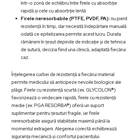
într-o zonă de echilibru între firele cu absorbție
rapidă și cele cu absorbție lentă
Firele neresorbabile (PTFE, PVDF, PA):
nu pierd
rezistență în timp, dar necesită îndepărtare manuală
odată ce epitelizarea permite acest lucru. Durata
rămânerii în țesut depinde de indicație și de tehnica
de sutură, decizia fiind una clinică, adaptată fiecărui
caz.
Înțelegerea curbei de rezistență a fiecărui material
permite medicului să anticipeze nevoile biologice ale
plăgii. Firele cu rezistență scurtă (ex. GLYCOLON®)
favorizează o vindecare rapidă, firele cu rezistență
medie (ex. PGA RESORBA®) oferă un suport
suplimentar pentru țesuturi fragile, iar firele
neresorbabile asigură stabilitate maximă până la
momentul extragerii. Alegerea corectă echilibrează
siguranța mecanică și confortul pacientului.