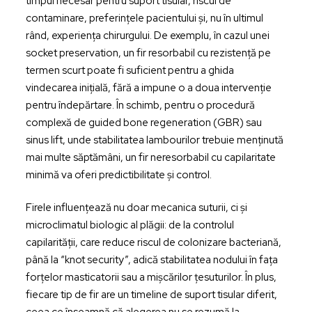
timpul necesar pentru suport tisular, riscul de
contaminare, preferințele pacientului și, nu în ultimul
rând, experiența chirurgului. De exemplu, în cazul unei
socket preservation
, un fir resorbabil cu rezistență pe
termen scurt poate fi suficient pentru a ghida
vindecarea inițială, fără a impune o a doua intervenție
pentru îndepărtare. În schimb, pentru o procedură
complexă de
guided bone regeneration (GBR)
sau
sinus lift
, unde stabilitatea lambourilor trebuie menținută
mai multe săptămâni, un fir neresorbabil cu capilaritate
minimă va oferi predictibilitate și control.
Firele influențează nu doar mecanica suturii, ci și
microclimatul biologic al plăgii: de la controlul
capilarității, care reduce riscul de colonizare bacteriană,
până la
“knot security”
, adică stabilitatea nodului în fața
forțelor masticatorii sau a mișcărilor țesuturilor. În plus,
fiecare tip de fir are un
timeline de suport tisular
diferit,