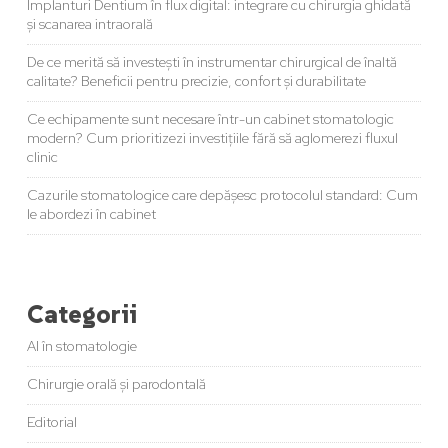
Implanturi Dentium în flux digital: integrare cu chirurgia ghidată
și scanarea intraorală
De ce merită să investești în instrumentar chirurgical de înaltă
calitate? Beneficii pentru precizie, confort și durabilitate
Ce echipamente sunt necesare într-un cabinet stomatologic
modern? Cum prioritizezi investițiile fără să aglomerezi fluxul
clinic
Cazurile stomatologice care depășesc protocolul standard: Cum
le abordezi în cabinet
Categorii
AI în stomatologie
Chirurgie orală și parodontală
Editorial