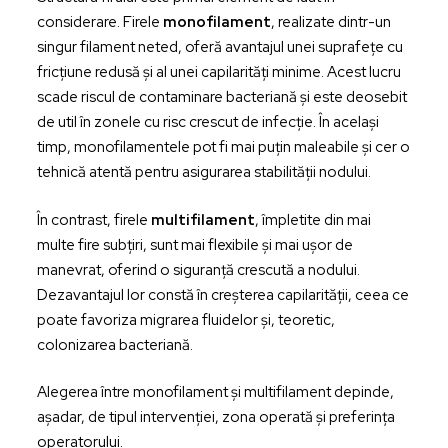
considerare. Firele
monofilament
, realizate dintr-un
singur filament neted, oferă avantajul unei suprafețe cu
fricțiune redusă și al unei capilarități minime. Acest lucru
scade riscul de contaminare bacteriană și este deosebit
de util în zonele cu risc crescut de infecție. În același
timp, monofilamentele pot fi mai puțin maleabile și cer o
tehnică atentă pentru asigurarea stabilității nodului.
În contrast, firele
multifilament
, împletite din mai
multe fire subțiri, sunt mai flexibile și mai ușor de
manevrat, oferind o siguranță crescută a nodului.
Dezavantajul lor constă în creșterea capilarității, ceea ce
poate favoriza migrarea fluidelor și, teoretic,
colonizarea bacteriană.
Alegerea între monofilament și multifilament depinde,
așadar, de tipul intervenției, zona operată și preferința
operatorului.