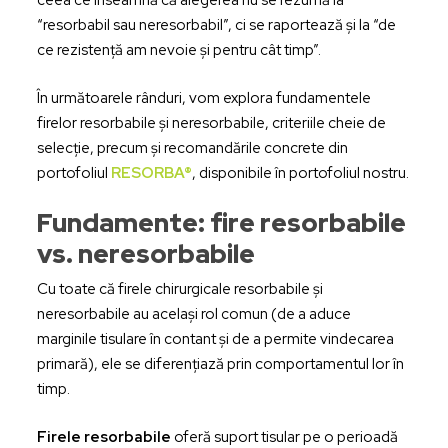
ceea ce înseamnă că alegerea nu se rezumă la
“resorbabil sau neresorbabil”, ci se raportează și la “de
ce rezistență am nevoie și pentru cât timp”.
În următoarele rânduri, vom explora fundamentele
firelor resorbabile și neresorbabile, criteriile cheie de
selecție, precum și recomandările concrete din
portofoliul
RESORBA®
, disponibile în portofoliul nostru.
Fundamente: fire resorbabile
vs. neresorbabile
Cu toate că firele chirurgicale resorbabile și
neresorbabile au același rol comun (de a aduce
marginile tisulare în contant și de a permite vindecarea
primară), ele se diferențiază prin comportamentul lor în
timp.
Firele resorbabile
oferă suport tisular pe o perioadă