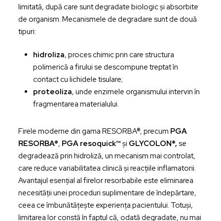
limitată, după care sunt degradate biologic și absorbite
de organism. Mecanismele de degradare sunt de două
tipuri:
hidroliza
, proces chimic prin care structura
polimerică a firului se descompune treptat în
contact cu lichidele tisulare;
proteoliza
, unde enzimele organismului intervin în
fragmentarea materialului.
Firele moderne din gama RESORBA®, precum
PGA
RESORBA®
,
PGA resoquick™
și
GLYCOLON®,
se
degradează prin hidroliză, un mecanism mai controlat,
care reduce variabilitatea clinică și reacțiile inflamatorii.
Avantajul esențial al firelor resorbabile este eliminarea
necesității unei proceduri suplimentare de îndepărtare,
ceea ce îmbunătățește experiența pacientului. Totuși,
limitarea lor constă în faptul că, odată degradate, nu mai