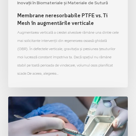
Inovații în Biomateriale și Materiale de Sutură
Membrane neresorbabile PTFE vs. Ti
Mesh în augmentările verticale
Augmentarea verticală a crestei alveolare rămâne una dintre cele
mai solicitante intervenții din regenerarea osoasă ghidată
(GBR). În defectele verticale, gravitația și presiunea țesuturilor
moi lucrează constant împotriva ta. Dacă spațiul nu rămâne
stabil pe toată perioada de vindecare, volumul osos planificat
scade.De aceea, alegerea…