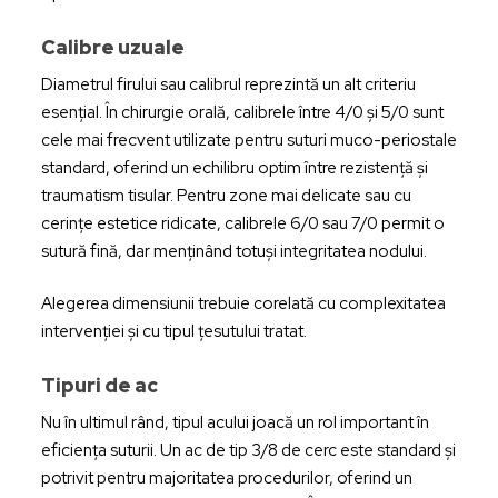
Calibre uzuale
Diametrul firului sau calibrul reprezintă un alt criteriu
esențial. În chirurgie orală, calibrele între 4/0 și 5/0 sunt
cele mai frecvent utilizate pentru suturi muco-periostale
standard, oferind un echilibru optim între rezistență și
traumatism tisular. Pentru zone mai delicate sau cu
cerințe estetice ridicate, calibrele 6/0 sau 7/0 permit o
sutură fină, dar menținând totuși integritatea nodului.
Alegerea dimensiunii trebuie corelată cu complexitatea
intervenției și cu tipul țesutului tratat.
Tipuri de ac
Nu în ultimul rând, tipul acului joacă un rol important în
eficiența suturii. Un ac de tip 3/8 de cerc este standard și
potrivit pentru majoritatea procedurilor, oferind un