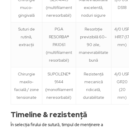
muco-
(multifilament
excelentă,
DS18
gingivală
neresorbabil)
noduri sigure
Suturi de
PGA
Resorbție
4/0 USP
rutină,
RESORBA®
previzibilă 60–
HR17 (1
extracții
PA1061
90 zile,
mm)
(multifilament
manevrabilitate
resorbabil)
bună
Chirurgie
SUPOLENE®
Rezistență
4/0 USP
maxilo-
9144
mecanică
GR20
facială / zone
(monofilament
ridicată,
(20
tensionate
neresorbabil)
durabilitate
mm)
Timeline & rezistență
În selecția firului de sutură, timpul de menținere a