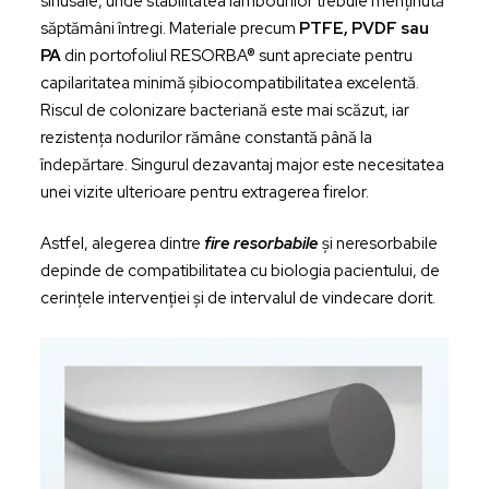
sinusale, unde stabilitatea lambourilor trebuie menținută
săptămâni întregi. Materiale precum
PTFE, PVDF sau
PA
din portofoliul RESORBA® sunt apreciate pentru
capilaritatea minimă șibiocompatibilitatea excelentă.
Riscul de colonizare bacteriană este mai scăzut, iar
rezistența nodurilor rămâne constantă până la
îndepărtare. Singurul dezavantaj major este necesitatea
unei vizite ulterioare pentru extragerea firelor.
Astfel, alegerea dintre
fire resorbabile
și neresorbabile
depinde de compatibilitatea cu biologia pacientului, de
cerințele intervenției și de intervalul de vindecare dorit.