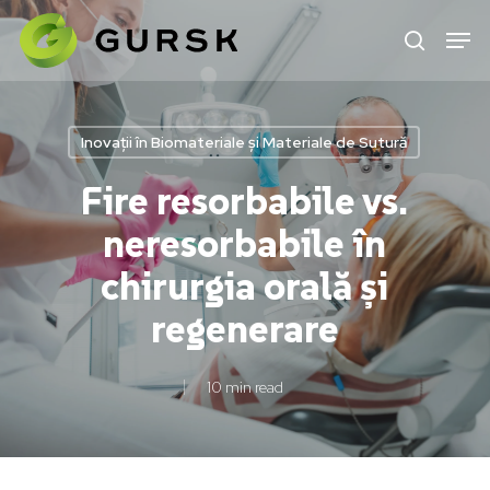
Skip
to
main
content
Inovații în Biomateriale și Materiale de Sutură
Fire resorbabile vs.
neresorbabile în
chirurgia orală și
regenerare
10 min read