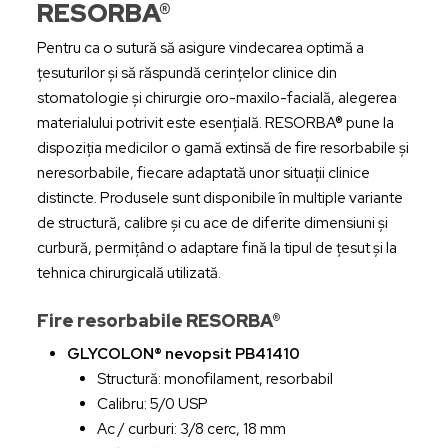
RESORBA®
Pentru ca o sutură să asigure vindecarea optimă a
țesuturilor și să răspundă cerințelor clinice din
stomatologie și chirurgie oro-maxilo-facială, alegerea
materialului potrivit este esențială. RESORBA® pune la
dispoziția medicilor o gamă extinsă de fire resorbabile și
neresorbabile, fiecare adaptată unor situații clinice
distincte. Produsele sunt disponibile în multiple variante
de structură, calibre și cu ace de diferite dimensiuni și
curbură, permițând o adaptare fină la tipul de țesut și la
tehnica chirurgicală utilizată.
Fire resorbabile RESORBA®
GLYCOLON® nevopsit PB41410
Structură: monofilament, resorbabil
Calibru: 5/0 USP
Ac / curburi: 3/8 cerc, 18 mm