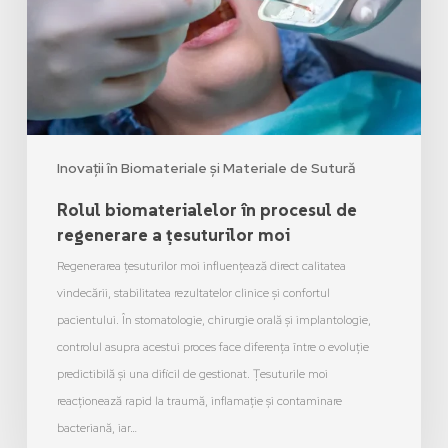
Inovații în Biomateriale și Materiale de Sutură
Rolul biomaterialelor în procesul de
regenerare a țesuturilor moi
Regenerarea țesuturilor moi influențează direct calitatea
vindecării, stabilitatea rezultatelor clinice și confortul
pacientului. În stomatologie, chirurgie orală și implantologie,
controlul asupra acestui proces face diferența între o evoluție
predictibilă și una dificil de gestionat. Țesuturile moi
reacționează rapid la traumă, inflamație și contaminare
bacteriană, iar…