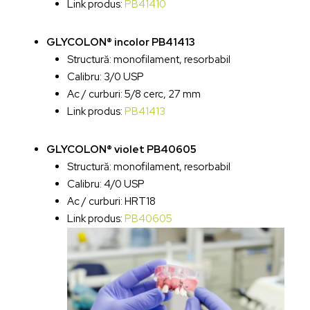
Link produs:
PB41410
GLYCOLON® incolor PB41413
Structură: monofilament, resorbabil
Calibru: 3/0 USP
Ac / curburi: 5/8 cerc, 27 mm
Link produs:
PB41413
GLYCOLON® violet PB40605
Structură: monofilament, resorbabil
Calibru: 4/0 USP
Ac / curburi: HRT18
Link produs:
PB40605