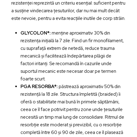
rezistenței reprezintă un criteriu esențial: suficient pentru
a susține vindecarea țesuturilor, dar nu mai mult decât
este nevoie, pentru a evita reacțiile inutile de corp străin.
GLYCOLON®:
menține aproximativ
30% din
rezistența inițială la 7 zile
. Fiind un fir monofilament,
cu suprafață extrem de netedă, reduce trauma
mecanică și facilitează îndepărtarea plăgii de
factori iritanți. Se recomandă în cazurile unde
suportul mecanic este necesar doar pe termen
foarte scurt.
PGA RESORBA®:
păstrează aproximativ
50% din
rezistență la 18 zile
. Structura împletită (braided) îi
oferă o stabilitate mai bună în primele săptămâni,
ceea ce îl face potrivit pentru zone unde țesuturile
necesită un timp mai lung de consolidare. Ritmul de
resorbție este moderat și previzibil, cu o resorbție
completă între 60 și 90 de zile, ceea ce îl plasează