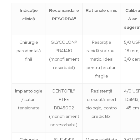
Indicație
Recomandare
Rationale clinic
Calibru
clinică
RESORBA®
& ac
sugera
Chirurgie
GLYCOLON®
Resorbție
5/0 USP
parodontală
PB41410
rapidă și atrau-
18 mm,
fină
(monofilament
matic, ideal
3/8 cer
resorbabil)
pentru țesuturi
fragile
Implantologie
DENTOFIL®
Rezistență
4/0 USP
/ suturi
PTFE
crescută, inert
DSM13,
tensionate
DB45002
biologic, control
45 cm
(monofilament
predictibil
neresorbabil)
Chirurgie
SILK 41413
Manevrabilitate
3/0 USP