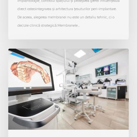
implantologie, controlul spațiului și protejarea grefei influențează
direct osteointegrarea și arhitectura țesuturilor peri-implantare.
De aceea, alegerea membranei nu este un detaliu tehnic, ci o
decizie clinică strategică.Membranele…