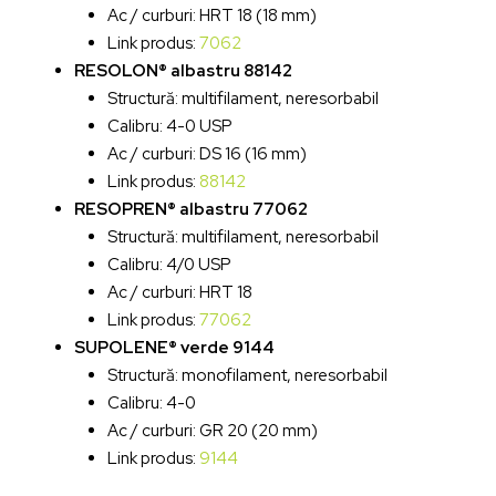
Ac / curburi: HRT 18 (18 mm)
Link produs:
7062
RESOLON® albastru 88142
Structură: multifilament, neresorbabil
Calibru: 4-0 USP
Ac / curburi: DS 16 (16 mm)
Link produs:
88142
RESOPREN® albastru 77062
Structură: multifilament, neresorbabil
Calibru: 4/0 USP
Ac / curburi: HRT 18
Link produs:
77062
SUPOLENE® verde 9144
Structură: monofilament, neresorbabil
Calibru: 4-0
Ac / curburi: GR 20 (20 mm)
Link produs:
9144