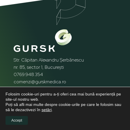
Str. Căpitan Alexandru Șerbănescu
nr. 85, sector 1, București
0769.948.354
comenzi@gurskmedica.ro
Program Sediu:
Folosim cookie-uri pentru a-ți oferi cea mai bună experiență pe
Luni - Vineri: 9:30 - 18:00
site-ul nostru web.
Sam - Dum: Închis
Poți să afli mai multe despre cookie-urile pe care le folosim sau
să le dezactivezi în
setări
.
Accept