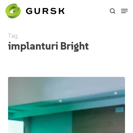
Skip
to
main
content
Tag
implanturi Bright