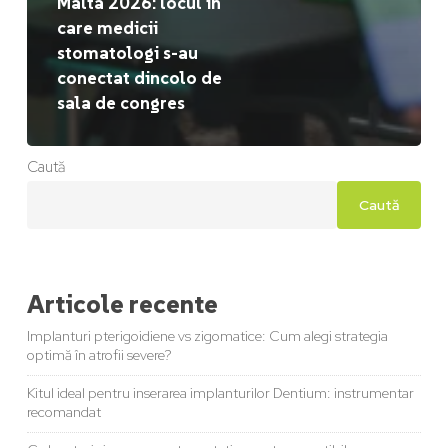
Malta 2026: locul în
care medicii
stomatologi s-au
conectat dincolo de
sala de congres
Caută
Caută
Articole recente
Implanturi pterigoidiene vs zigomatice: Cum alegi strategia
optimă în atrofii severe?
Kitul ideal pentru inserarea implanturilor Dentium: instrumentar
recomandat