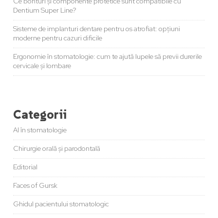
Ce bonturi și componente protetice sunt compatibile cu
Dentium Super Line?
Sisteme de implanturi dentare pentru os atrofiat: opțiuni
moderne pentru cazuri dificile
Ergonomie în stomatologie: cum te ajută lupele să previi durerile
cervicale și lombare
Categorii
AI în stomatologie
Chirurgie orală și parodontală
Editorial
Faces of Gursk
Ghidul pacientului stomatologic