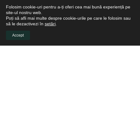
Folosim cookie-uri pentru a-ți oferi cea mai bună experiență pe
site-ul nostru web.
Poți să afli mai multe despre cookie-urile pe care le folosim sau
să le dezactivezi în
setări
.
Accept
INFO CLIENTI
Despre noi
Viitori Medici Stomatologi
Educație continuă pentru medicii stomatologi
Pacienți
Biblioteca virtuală
LINKURI UTILE
Cere o Ofertă