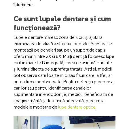
întreținere.
Ce sunt lupele dentare și cum
funcționează?
Lupele dentare măresc zona de lucru și ajută la
examinarea detaliată a structurilor orale. Acestea se
montează pe ochelari sau pe un suport de cap și
oferă măriri între 2X și 8X. Mulți dentiști folosesc lupe
cu iluminare LED integrată, ceea ce asigură claritate
și lumină directă pe suprafața tratată. Astfel, medicii
pot observa carii foarte mici sau fisuri care, altfel, ar
putea trece neobservate. Pentru detecția precoce a
cariilor sau pentru identificarea canalelor
suplimentare în endodonție, medicul beneficiază de
imagine mărită și de lumină adecvată, precum la
modelele moderne de
lupe dentare optice
.