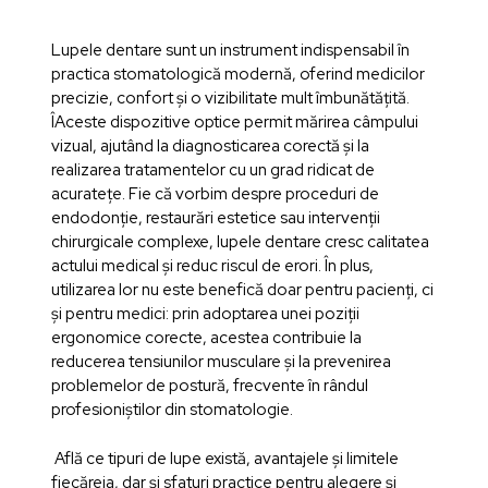
Lupele dentare sunt un instrument indispensabil în
practica stomatologică modernă, oferind medicilor
precizie, confort și o vizibilitate mult îmbunătățită.
ÎAceste dispozitive optice permit mărirea câmpului
vizual, ajutând la diagnosticarea corectă și la
realizarea tratamentelor cu un grad ridicat de
acuratețe. Fie că vorbim despre proceduri de
endodonție, restaurări estetice sau intervenții
chirurgicale complexe, lupele dentare cresc calitatea
actului medical și reduc riscul de erori. În plus,
utilizarea lor nu este benefică doar pentru pacienți, ci
și pentru medici: prin adoptarea unei poziții
ergonomice corecte, acestea contribuie la
reducerea tensiunilor musculare și la prevenirea
problemelor de postură, frecvente în rândul
profesioniștilor din stomatologie.
Află ce tipuri de lupe există, avantajele și limitele
fiecăreia, dar și sfaturi practice pentru alegere și