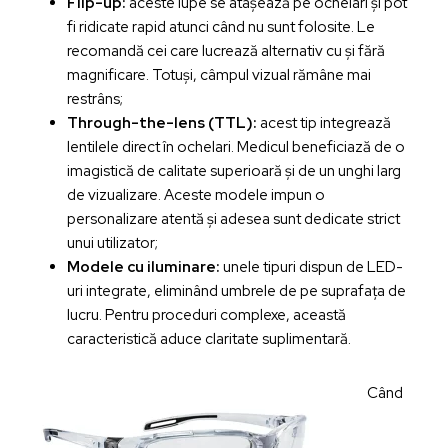
Flip-up:
aceste lupe se atașează pe ochelari și pot
fi ridicate rapid atunci când nu sunt folosite. Le
recomandă cei care lucrează alternativ cu și fără
magnificare. Totuși, câmpul vizual rămâne mai
restrâns;
Through-the-lens (TTL):
acest tip integrează
lentilele direct în ochelari. Medicul beneficiază de o
imagistică de calitate superioară și de un unghi larg
de vizualizare. Aceste modele impun o
personalizare atentă și adesea sunt dedicate strict
unui utilizator;
Modele cu iluminare:
unele tipuri dispun de LED-
uri integrate, eliminând umbrele de pe suprafața de
lucru. Pentru proceduri complexe, această
caracteristică aduce claritate suplimentară.
Când