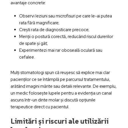
avantaje concrete:
Observi leziuni sau microfisuri pe care le-ai putea
rata fără magnificare;
Crești rata de diagnosticare precoce;
Menții o postură corectă, reducând riscul durerilor
de spate și gât;
Experimentezi mai rar oboseală oculară sau
cefalee.
Mulți stomatologi spun că reușesc să explice mai clar
pacienților ce se întâmplă pe parcursul tratamentului,
arătând imagini mărite sau detalii relevante. De exemplu,
un medic folosește lupele pentru a evidenția un canal
ascuns într-un dinte molar și discută opțiunile
terapeutice direct cu pacientul.
Limitări și riscuri ale utilizării