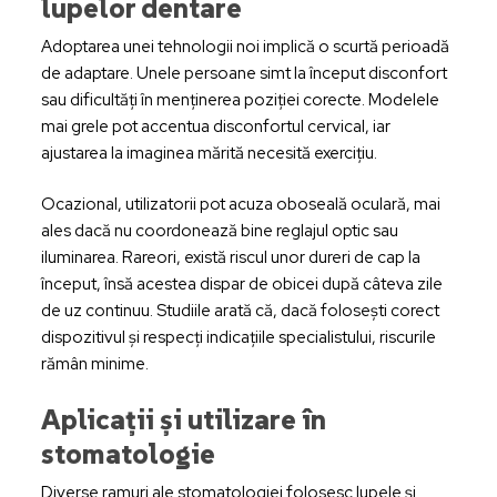
lupelor dentare
Adoptarea unei tehnologii noi implică o scurtă perioadă
de adaptare. Unele persoane simt la început disconfort
sau dificultăți în menținerea poziției corecte. Modelele
mai grele pot accentua disconfortul cervical, iar
ajustarea la imaginea mărită necesită exercițiu.
Ocazional, utilizatorii pot acuza oboseală oculară, mai
ales dacă nu coordonează bine reglajul optic sau
iluminarea. Rareori, există riscul unor dureri de cap la
început, însă acestea dispar de obicei după câteva zile
de uz continuu. Studiile arată că, dacă folosești corect
dispozitivul și respecți indicațiile specialistului, riscurile
rămân minime.
Aplicații și utilizare în
stomatologie
Diverse ramuri ale stomatologiei folosesc lupele și