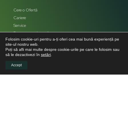
Cere o Ofertă
Cariere
Service
Reprezentanți zonali
Folosim cookie-uri pentru a-ți oferi cea mai bună experiență pe
Hartă Site
site-ul nostru web.
Poți să afli mai multe despre cookie-urile pe care le folosim sau
să le dezactivezi în
setări
.
Accept
LEGAL
Politică de confidențialitate
Politica de cookies
Politica de retur