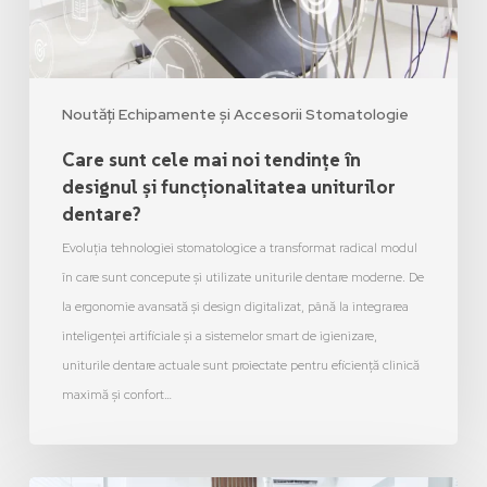
Noutăți Echipamente și Accesorii Stomatologie
Care sunt cele mai noi tendințe în
designul și funcționalitatea uniturilor
dentare?
Evoluția tehnologiei stomatologice a transformat radical modul
în care sunt concepute și utilizate uniturile dentare moderne. De
la ergonomie avansată și design digitalizat, până la integrarea
inteligenței artificiale și a sistemelor smart de igienizare,
uniturile dentare actuale sunt proiectate pentru eficiență clinică
maximă și confort…