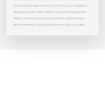
între clinicile dentare. Pacienții vin informați, pun întrebări și
așteaptă explicații clare, confort și un parcurs bine organizat.
Medicul rămâne punctul central al relației, însă tehnologia
dentară modernă îl ajută să comunice mai bine, să lucreze…