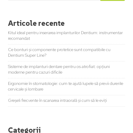
Articole recente
Kitul ideal pentru inserarea implanturilor Dentium: instrumentar
recomandat
Ce bonturi și componente protetice sunt compatibile cu
Dentium Super Line?
Sisteme de implanturi dentare pentru os atrofiat: opțiuni
moderne pentru cazuri dificile
Ergonomie în stomatologie: cum te ajută lupele să previi durerile
cervicale și lombare
Greșeli frecvente în scanarea intraorală și cum să le eviți
Categorii