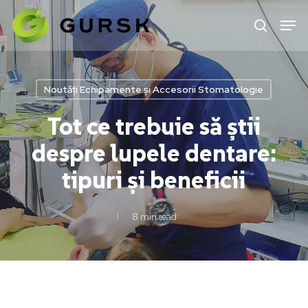
Skip
to
main
content
Noutăți Echipamente și Accesorii Stomatologie
Tot ce trebuie să știi
despre lupele dentare:
tipuri și beneficii
8 min read