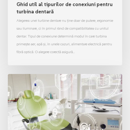
Ghid util al tipurilor de conexiuni pentru
turbina dentară
Alegerea unei turbine dentare nu ține doar de putere, ergonomie
sau iluminare, ci în primul rând de compatibilitatea cu unitul
dentar. Tipul de conexiune determină modul în care turbina
primește aer, apă și, în unele cazuri, alimentare electrică pentru
fibră optică. O alegere corectă asigură…