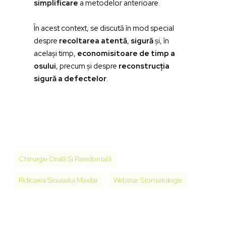
simplificare
a metodelor anterioare.
În acest context, se discută în mod special
despre
recoltarea atentă
,
sigură
și, în
același timp,
economisitoare de timp a
osului
, precum și despre
reconstrucția
sigură a defectelor
.
Chirurgie Orală Și Parodontală
Ridicarea Sinusului Maxilar
Webinar Stomatologie