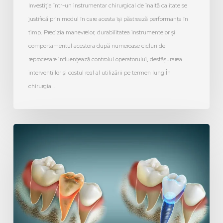
Investiția într-un instrumentar chirurgical de înaltă calitate se
justifică prin modul în care acesta își păstrează performanța în
timp. Precizia manevrelor, durabilitatea instrumentelor și
comportamentul acestora după numeroase cicluri de
reprocesare influențează controlul operatorului, desfășurarea
intervențiilor și costul real al utilizării pe termen lung.În
chirurgia…