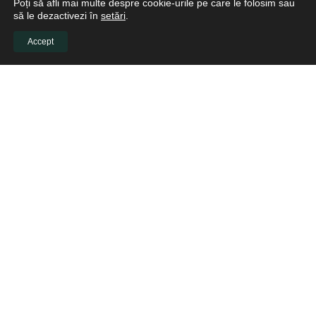
Poți să afli mai multe despre cookie-urile pe care le folosim sau
să le dezactivezi în
setări
.
Accept
LEGAL
Politică de confidențialitate
Politica de cookies
Politica de retur
© 2026 GURSK Medica - partenerul medicilor