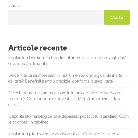
Caută
Caută
Articole recente
Implanturi Dentium în flux digital: integrare cu chirurgia ghidată
și scanarea intraorală
De ce merită să investești în instrumentar chirurgical de înaltă
calitate? Beneficii pentru precizie, confort și durabilitate
Ce echipamente sunt necesare într-un cabinet stomatologic
modern? Cum prioritizezi investițiile fără să aglomerezi fluxul
clinic
Cazurile stomatologice care depășesc protocolul standard: Cum
le abordezi în cabinet
Implanturi pterigoidiene vs zigomatice: Cum alegi strategia