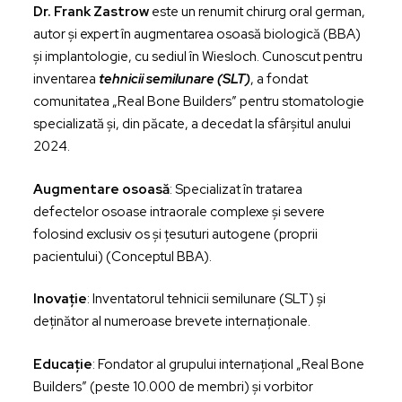
Dr. Frank Zastrow
este un renumit chirurg oral german,
autor și expert în augmentarea osoasă biologică (BBA)
și implantologie, cu sediul în Wiesloch. Cunoscut pentru
inventarea
tehnicii semilunare (SLT)
, a fondat
comunitatea „Real Bone Builders” pentru stomatologie
specializată și, din păcate, a decedat la sfârșitul anului
2024.
Augmentare osoasă
: Specializat în tratarea
defectelor osoase intraorale complexe și severe
folosind exclusiv os și țesuturi autogene (proprii
pacientului) (Conceptul BBA).
Inovație
: Inventatorul tehnicii semilunare (SLT) și
deținător al numeroase brevete internaționale.
Educație
: Fondator al grupului internațional „Real Bone
Builders” (peste 10.000 de membri) și vorbitor