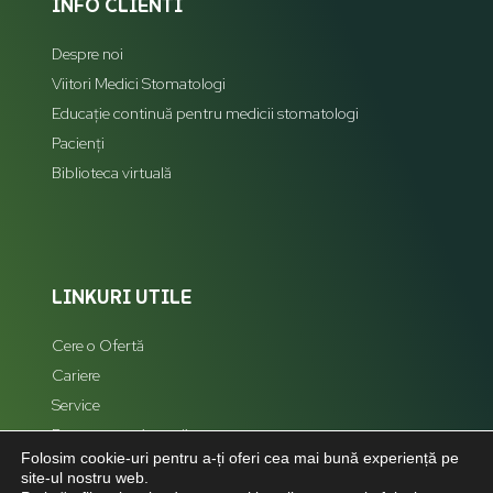
INFO CLIENTI
Despre noi
Viitori Medici Stomatologi
Educație continuă pentru medicii stomatologi
Pacienți
Biblioteca virtuală
LINKURI UTILE
Cere o Ofertă
Cariere
Service
Reprezentanți zonali
Folosim cookie-uri pentru a-ți oferi cea mai bună experiență pe
Hartă Site
site-ul nostru web.