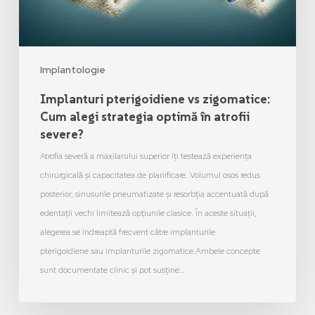
Implantologie
Implanturi pterigoidiene vs zigomatice:
Cum alegi strategia optimă în atrofii
severe?
Atrofia severă a maxilarului superior îți testează experiența
chirurgicală și capacitatea de planificare. Volumul osos redus
posterior, sinusurile pneumatizate și resorbția accentuată după
edentații vechi limitează opțiunile clasice. În aceste situații,
alegerea se îndreaptă frecvent către implanturile
pterigoidiene sau implanturile zigomatice.Ambele concepte
sunt documentate clinic și pot susține…