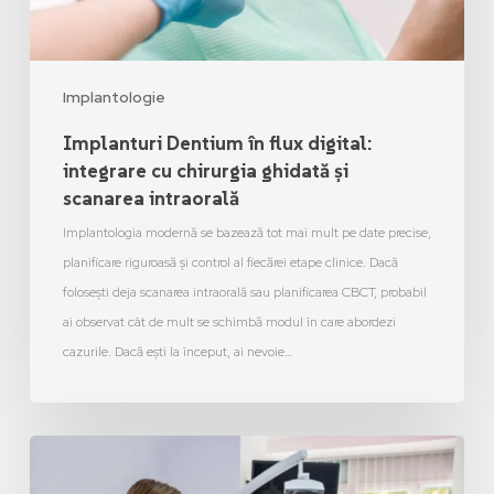
Implantologie
Implanturi Dentium în flux digital:
integrare cu chirurgia ghidată și
scanarea intraorală
Implantologia modernă se bazează tot mai mult pe date precise,
planificare riguroasă și control al fiecărei etape clinice. Dacă
folosești deja scanarea intraorală sau planificarea CBCT, probabil
ai observat cât de mult se schimbă modul în care abordezi
cazurile. Dacă ești la început, ai nevoie…