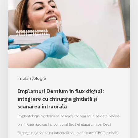
Implantologie
Implanturi Dentium în flux digital:
integrare cu chirurgia ghidată și
scanarea intraorală
Implantologia modernă se bazează tot mai mult pe date precise,
planificare riguroasă și control al fiecărei etape clinice. Dacă
folosești deja scanarea intraorală sau planificarea CBCT, probabil