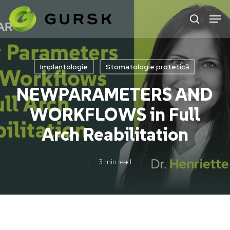
Skip
to
main
content
Implantologie
Stomatologie protetică
NEWPARAMETERS AND
WORKFLOWS in Full
Arch Reabilitation
3 min read