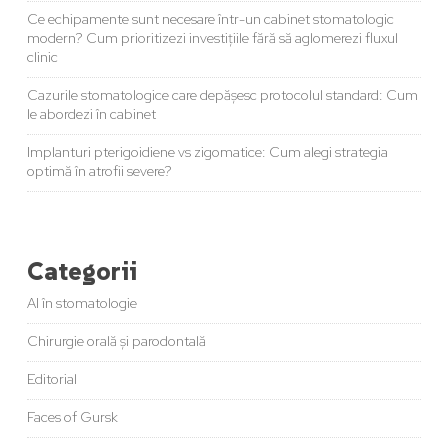
Ce echipamente sunt necesare într-un cabinet stomatologic
modern? Cum prioritizezi investițiile fără să aglomerezi fluxul
clinic
Cazurile stomatologice care depășesc protocolul standard: Cum
le abordezi în cabinet
Implanturi pterigoidiene vs zigomatice: Cum alegi strategia
optimă în atrofii severe?
Categorii
AI în stomatologie
Chirurgie orală și parodontală
Editorial
Faces of Gursk