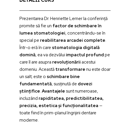
DETALII CURS
Prezentarea Dr. Henriette Lerner la conferință
promite să fie un
factor de schimbare în
lumea stomatologiei
, concentrându-se în
special pe
reabilitarea arcadei complete
.
Într-o eră în care
stomatologia digitală
domină
, ea va dezvălui
impactul profund
pe
care îl are asupra
revoluționării
acestui
domeniu. Această
transformare
nu este doar
un salt; este o
schimbare bine
fundamentată
, susținută de
dovezi
științifice
.
Avantajele
sunt numeroase,
incluzând
rapiditatea, predictibilitatea,
precizia, estetica și funcționalitatea
—
toate fiind în prim-planul îngrijirii dentare
moderne.