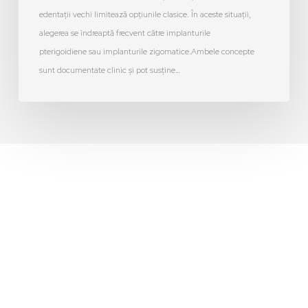
edentații vechi limitează opțiunile clasice. În aceste situații,
alegerea se îndreaptă frecvent către implanturile
pterigoidiene sau implanturile zigomatice.Ambele concepte
sunt documentate clinic și pot susține…