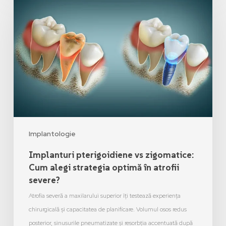
Implantologie
Implanturi pterigoidiene vs zigomatice:
Cum alegi strategia optimă în atrofii
severe?
Atrofia severă a maxilarului superior îți testează experiența
chirurgicală și capacitatea de planificare. Volumul osos redus
posterior, sinusurile pneumatizate și resorbția accentuată după