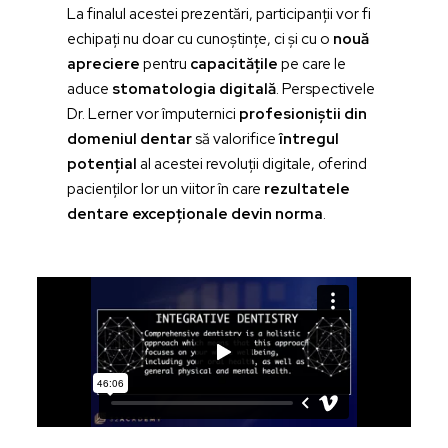
La finalul acestei prezentări, participanții vor fi
echipați nu doar cu cunoștințe, ci și cu o
nouă
apreciere
pentru
capacitățile
pe care le
aduce
stomatologia digitală
. Perspectivele
Dr. Lerner vor împuternici
profesioniștii din
domeniul dentar
să valorifice
întregul
potențial
al acestei revoluții digitale, oferind
pacienților lor un viitor în care
rezultatele
dentare excepționale devin norma
.