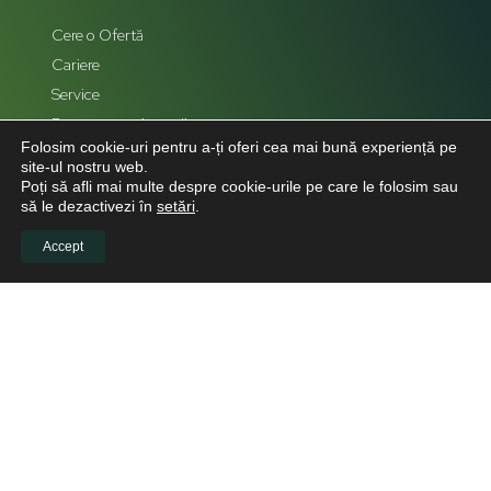
Cere o Ofertă
Cariere
Service
Reprezentanți zonali
Folosim cookie-uri pentru a-ți oferi cea mai bună experiență pe
Hartă Site
site-ul nostru web.
Poți să afli mai multe despre cookie-urile pe care le folosim sau
să le dezactivezi în
setări
.
Accept
LEGAL
Politică de confidențialitate
Politica de cookies
Politica de retur