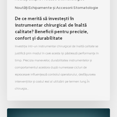
Noutăți Echipamente și Accesorii Stomatologie
De ce merită să investești în
instrumentar chirurgical de înaltă
calitate? Beneficii pentru precizie,
confort și durabilitate
Investiția într-un instrumentar chirurgical de înaltă calitate se
justifică prin modul în care acesta își păstrează performanța în
timp. Precizia manevrelor, durabilitatea instrumentelor și
comportamentul acestora după numeroase cicluri de
reprocesare influențează controlul operatorului, desfășurarea
intervențiilor și costul real al utilizării pe termen lung.În
chirurgia…