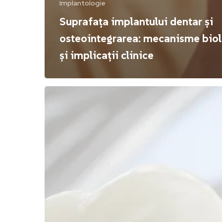
Implantologie
Suprafața implantului dentar și
osteointegrarea: mecanisme bio
și implicații clinice