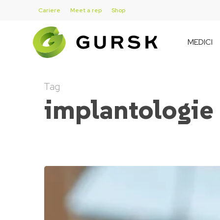
Skip
Cariere
Meet a rep
Shop
to
main
MEDICI
content
Tag
implantologie