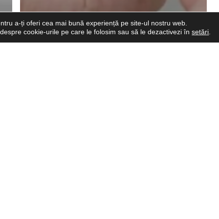
ntru a-ți oferi cea mai bună experiență pe site-ul nostru web.
e despre cookie-urile pe care le folosim sau să le dezactivezi în
setări
.
Implantologie
Țesuturile moi periimplantare:
cheia stabilității și a esteticii pe
termen lung