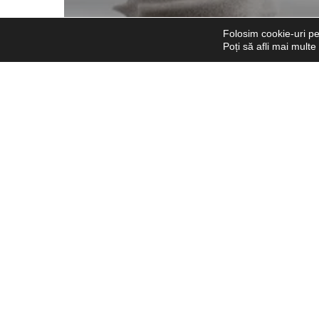
Folosim cookie-uri pe
Poți să afli mai mult
Implantologie
Știri și Noutăți din Stomatologie
Studii clinice pe implanturile
Dentium: ce arată, de fapt,
cifrele