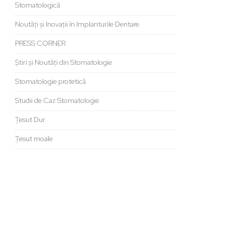
Stomatologică
Noutăți și Inovații în Implanturile Dentare
PRESS CORNER
Știri și Noutăți din Stomatologie
Stomatologie protetică
Studii de Caz Stomatologie
Țesut Dur
Țesut moale