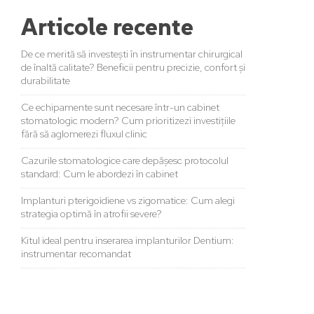
Articole recente
De ce merită să investești în instrumentar chirurgical
de înaltă calitate? Beneficii pentru precizie, confort și
durabilitate
Ce echipamente sunt necesare într-un cabinet
stomatologic modern? Cum prioritizezi investițiile
fără să aglomerezi fluxul clinic
Cazurile stomatologice care depășesc protocolul
standard: Cum le abordezi în cabinet
Implanturi pterigoidiene vs zigomatice: Cum alegi
strategia optimă în atrofii severe?
Kitul ideal pentru inserarea implanturilor Dentium:
instrumentar recomandat