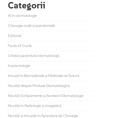
Categorii
AI în stomatologie
Chirurgie orală și parodontală
Editorial
Faces of Gursk
Ghidul pacientului stomatologic
Implantologie
Inovații în Biomateriale și Materiale de Sutură
Noutăți despre Produse Stomatologice
Noutăți Echipamente și Accesorii Stomatologie
Noutăți în Radiologie și imagistică
Noutăți și Inovație în Aparatura de Chirurgie