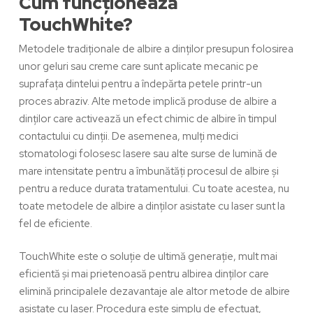
Cum funcționează
TouchWhite?
Metodele tradiționale de albire a dinților presupun folosirea
unor geluri sau creme care sunt aplicate mecanic pe
suprafața dintelui pentru a îndepărta petele printr-un
proces abraziv. Alte metode implică produse de albire a
dinților care activează un efect chimic de albire în timpul
contactului cu dinții. De asemenea, mulți medici
stomatologi folosesc lasere sau alte surse de lumină de
mare intensitate pentru a îmbunătăți procesul de albire și
pentru a reduce durata tratamentului. Cu toate acestea, nu
toate metodele de albire a dinților asistate cu laser sunt la
fel de eficiente.
TouchWhite
este o soluție de ultimă generație, mult mai
eficientă și mai prietenoasă pentru
albirea dinților
care
elimină principalele dezavantaje ale altor metode de albire
asistate cu laser. Procedura este simplu de efectuat,