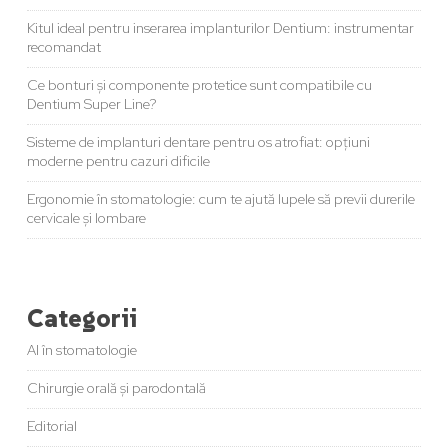
Kitul ideal pentru inserarea implanturilor Dentium: instrumentar
recomandat
Ce bonturi și componente protetice sunt compatibile cu
Dentium Super Line?
Sisteme de implanturi dentare pentru os atrofiat: opțiuni
moderne pentru cazuri dificile
Ergonomie în stomatologie: cum te ajută lupele să previi durerile
cervicale și lombare
Categorii
AI în stomatologie
Chirurgie orală și parodontală
Editorial