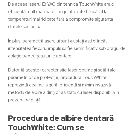
De aceea laserul Er:YAG din tehnica TouchWhite are o
eficiență mult mai mare, iar gelul poate fi încălzit la
temperaturi mai ridicate fără a compromite siguranța
dintele sau pulpa.
În plus, parametrii laserului sunt ajustați astfel încât
intensitatea fiecărui impuls să fie semnificativ sub pragul de
ablație pentru țesuturile dentare.
Datorită acestor caracteristici laser optime și setări ale
parametrilor de protecție, procedura
TouchWhite
reprezintă cea mai sigură, eficientă și minim invazivă
metodă de albire a dinților asistată cu laser disponibilă în
prezent
pe piață.
Procedura de albire dentară
TouchWhite: Cum se