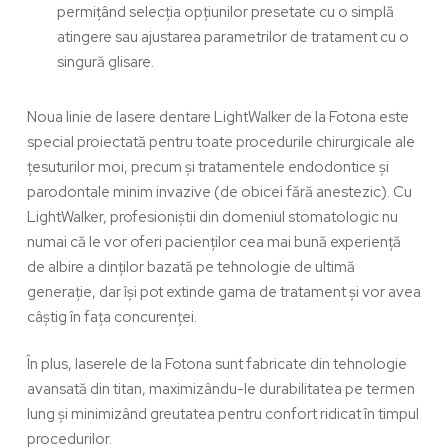
permițând selecția opțiunilor presetate cu o simplă
atingere sau ajustarea parametrilor de tratament cu o
singură glisare.
Noua linie de
lasere dentare LightWalker
de la Fotona este
special proiectată pentru toate procedurile chirurgicale ale
țesuturilor moi, precum și tratamentele endodontice și
parodontale minim invazive (de obicei fără anestezic). Cu
LightWalker, profesioniștii din domeniul stomatologic nu
numai că le vor oferi pacienților cea mai bună experiență
de albire a dinților bazată pe tehnologie de ultimă
generație, dar își pot extinde gama de tratament și vor avea
câștig în fața concurenței.
În plus, laserele de la Fotona sunt fabricate din tehnologie
avansată din titan, maximizându-le durabilitatea pe termen
lung și minimizând greutatea pentru confort ridicat în timpul
procedurilor.