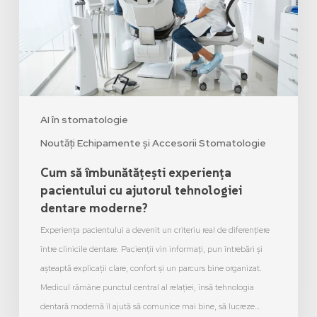
AI în stomatologie
Noutăți Echipamente și Accesorii Stomatologie
Cum să îmbunătățești experiența
pacientului cu ajutorul tehnologiei
dentare moderne?
Experiența pacientului a devenit un criteriu real de diferențiere
între clinicile dentare. Pacienții vin informați, pun întrebări și
așteaptă explicații clare, confort și un parcurs bine organizat.
Medicul rămâne punctul central al relației, însă tehnologia
dentară modernă îl ajută să comunice mai bine, să lucreze…