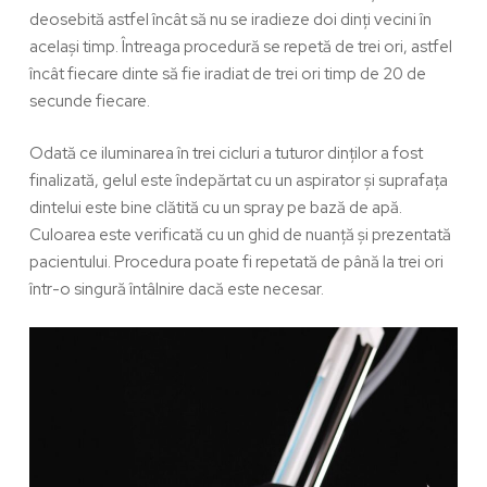
deosebită astfel încât să nu se iradieze doi dinți vecini în
același timp. Întreaga procedură se repetă de trei ori, astfel
încât fiecare dinte să fie iradiat de trei ori timp de 20 de
secunde fiecare.
Odată ce iluminarea în trei cicluri a tuturor dinților a fost
finalizată, gelul este îndepărtat cu un aspirator și suprafața
dintelui este bine clătită cu un spray pe bază de apă.
Culoarea este verificată cu un ghid de nuanță și prezentată
pacientului. Procedura poate fi repetată de până la trei ori
într-o singură întâlnire dacă este necesar.