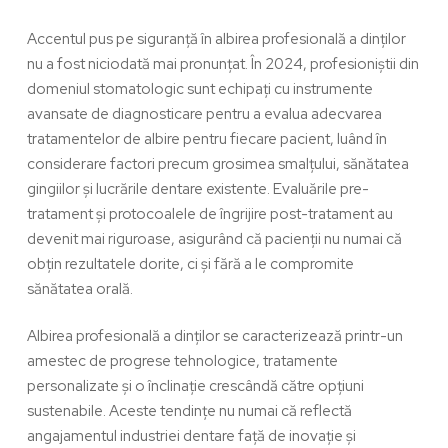
Accentul pus pe siguranță în
albirea profesională a dinților
nu a fost niciodată mai pronunțat. În 2024, profesioniștii din
domeniul stomatologic sunt echipați cu instrumente
avansate de diagnosticare pentru a evalua adecvarea
tratamentelor de albire pentru fiecare pacient, luând în
considerare factori precum grosimea smalțului, sănătatea
gingiilor și lucrările dentare existente. Evaluările pre-
tratament și protocoalele de îngrijire post-tratament au
devenit mai riguroase, asigurând că pacienții nu numai că
obțin rezultatele dorite, ci și fără a le compromite
sănătatea orală.
Albirea profesională a dinților
se caracterizează printr-un
amestec de progrese tehnologice, tratamente
personalizate și o înclinație crescândă către opțiuni
sustenabile. Aceste tendințe nu numai că reflectă
angajamentul industriei dentare față de inovație și