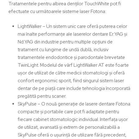
Tratamentele pentru
albirea denților TouchWhite
pot ​​fi
efectuate cu următoarele sisteme laser Fotona:
LightWalker
– Un sistem unic care oferă puterea celor
mai înalte performanțe ale laserelor dentare Er:YAG și
Nd:YAG din industrie pentru multiple opțiuni de
tratament cu lungime de undă dublă, inclusiv
tratamentele endodontice și parodontale brevetate
TwinLight. Modelul de vârf LightWalker AT este foarte
ușor de utilizat de către medicii stomatologi și oferă
confort ergonomic sporit, fiind singurul sistem laser
dentar de pe piață care include tehnologia încorporată
pregătită pentru scaner.
SkyPulse
– O nouă generație de lasere dentare Fotona
compacte și portabile care pot fi adaptate pentru
fiecare cabinet stomatologic individual. Interfața ușor
de utilizat, avansată și extrem de personalizabilă a
SkyPulse oferă o ușurință de utilizare fără precedent,