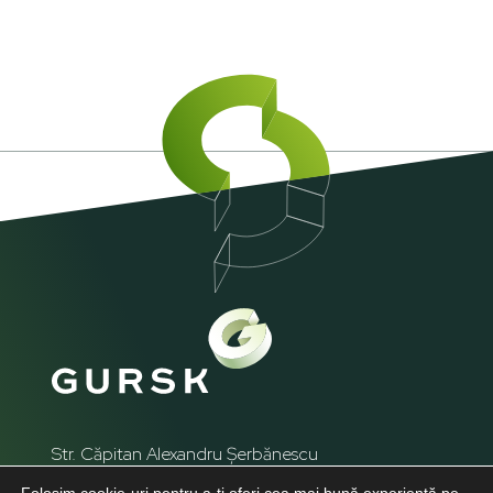
Str. Căpitan Alexandru Șerbănescu
nr. 85, sector 1, București