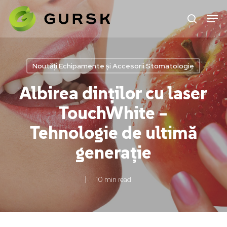
Skip
to
main
content
Noutăți Echipamente și Accesorii Stomatologie
Albirea dinților cu laser
TouchWhite –
Tehnologie de ultimă
generație
10 min read