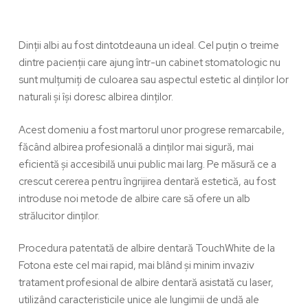
Dinții albi au fost dintotdeauna un ideal. Cel puțin o treime
dintre pacienții care ajung într-un cabinet stomatologic nu
sunt mulțumiți de culoarea sau aspectul estetic al dinților lor
naturali și își doresc
albirea dinților
.
Acest domeniu a fost martorul unor progrese remarcabile,
făcând
albirea profesională a dinților
mai sigură, mai
eficientă și accesibilă unui public mai larg. Pe măsură ce a
crescut cererea pentru îngrijirea dentară estetică, au fost
introduse noi metode de albire care să ofere un alb
strălucitor dinților.
Procedura patentată de
albire dentară TouchWhite
de la
Fotona
este cel mai rapid, mai blând și minim invaziv
tratament profesional de albire dentară asistată cu laser,
utilizând
caracteristicile unice ale lungimii de undă ale