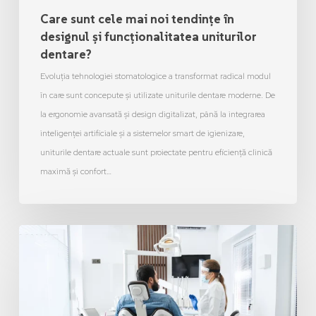
Care sunt cele mai noi tendințe în
designul și funcționalitatea uniturilor
dentare?
Evoluția tehnologiei stomatologice a transformat radical modul
în care sunt concepute și utilizate uniturile dentare moderne. De
la ergonomie avansată și design digitalizat, până la integrarea
inteligenței artificiale și a sistemelor smart de igienizare,
uniturile dentare actuale sunt proiectate pentru eficiență clinică
maximă și confort…