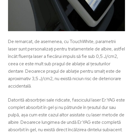
De remarcat, de asemenea, cu TouchWhite, parametrii
laser sunt personalizați pentru tratamentele de albire, astfel
încât fluența laser a fiecărui impuls să fie sub 0,5 J/cm2,
ceea ce este mult sub pragul de ablație al țesuturilor
dentare. Deoarece pragul de ablație pentru smalț este de
aproximativ 3,5 J/cm2, nu există niciun risc de deteriorare
accidentală.
Datorită absorbției sale ridicate, fasciculul laser Er:YAG este
complet absorbit în gel și nu pătrunde în țesutul dur sau
pulpă, așa cum este cazul altor asistate cu laser metode de
albire. Deoarece lungimea de undă Er:YAG este completă
absorbit în gel, nu există direct încălzirea dintelui subiacent.