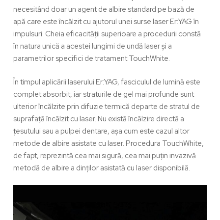
necesitând doar un agent de albire standard pe bază de
apă care este încălzit cu ajutorul unei surse laser Er:YAG în
impulsuri. Cheia eficacității superioare a procedurii constă
în natura unică a acestei lungimi de undă laser și a
parametrilor specifici de tratament TouchWhite.
În timpul aplicării laserului Er:YAG, fasciculul de lumină este
complet absorbit, iar straturile de gel mai profunde sunt
ulterior încălzite prin difuzie termică departe de stratul de
suprafață încălzit cu laser. Nu există încălzire directă a
țesutului sau a pulpei dentare, așa cum este cazul altor
metode de albire asistate cu laser. Procedura TouchWhite,
de fapt, reprezintă cea mai sigură, cea mai puțin invazivă
metodă de albire a dinților asistată cu laser disponibilă.