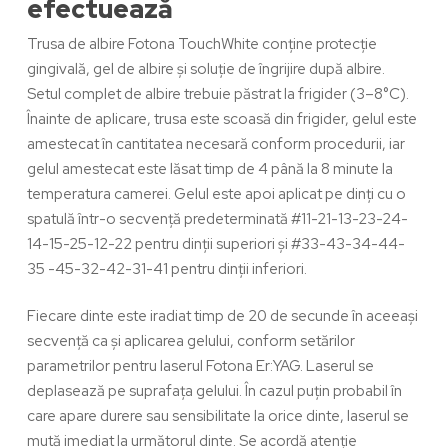
efectuează
Trusa de albire Fotona TouchWhite conține protecție
gingivală, gel de albire și soluție de îngrijire după albire.
Setul complet de albire trebuie păstrat la frigider (3–8°C).
Înainte de aplicare, trusa este scoasă din frigider, gelul este
amestecat în cantitatea necesară conform procedurii, iar
gelul amestecat este lăsat timp de 4 până la 8 minute la
temperatura camerei. Gelul este apoi aplicat pe dinți cu o
spatulă într-o secvență predeterminată #11-21-13-23-24-
14-15-25-12-22 pentru dinții superiori și #33-43-34-44-
35 -45-32-42-31-41 pentru dinții inferiori.
Fiecare dinte este iradiat timp de 20 de secunde în aceeași
secvență ca și aplicarea gelului, conform setărilor
parametrilor pentru laserul Fotona Er:YAG. Laserul se
deplasează pe suprafața gelului. În cazul puțin probabil în
care apare durere sau sensibilitate la orice dinte, laserul se
mută imediat la următorul dinte. Se acordă atenție