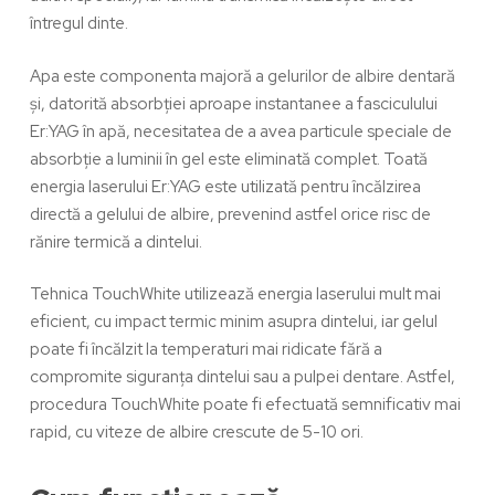
întregul dinte.
Apa este componenta majoră a gelurilor de albire dentară
și, datorită absorbției aproape instantanee a fasciculului
Er:YAG în apă, necesitatea de a avea particule speciale de
absorbție a luminii în gel este eliminată complet. Toată
energia laserului Er:YAG este utilizată pentru încălzirea
directă a gelului de albire, prevenind astfel orice risc de
rănire termică a dintelui.
Tehnica TouchWhite utilizează energia laserului mult mai
eficient, cu impact termic minim asupra dintelui, iar gelul
poate fi încălzit la temperaturi mai ridicate fără a
compromite siguranța dintelui sau a pulpei dentare. Astfel,
procedura TouchWhite poate fi efectuată semnificativ mai
rapid, cu
viteze de albire crescute de 5-10 ori
.