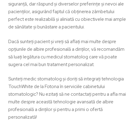
siguranță, dar răspund și diverselor preferințe și nevoi ale
pacienților, asigurând faptul că obținerea zâmbetului
perfect este realizabilă și aliniată cu obiectivele mai ample
de sănătate și bunăstare a pacientului.
Dacă sunteți pacient și vreți să aflați mai multe despre
opțiunile de
albire profesională a dinților
, vă recomandăm
să luați legătura cu medicul stomatolog care vă poate
sugera cel mai bun tratament personalizat.
Sunteți medic stomatolog și doriți să integrați tehnologia
TouchWhite
de la Fotona în serviciile cabinetului
stomatologic? Nu ezitați să ne contactați pentru a afla mai
multe despre această tehnologie avansată de albire
profesională a dinților și pentru a primi o ofertă
personalizată!