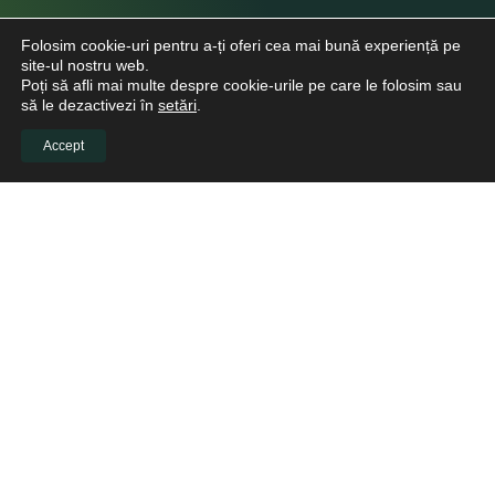
Folosim cookie-uri pentru a-ți oferi cea mai bună experiență pe
site-ul nostru web.
Poți să afli mai multe despre cookie-urile pe care le folosim sau
să le dezactivezi în
setări
.
Accept
INFO CLIENTI
Despre noi
Viitori Medici Stomatologi
Educație continuă pentru medicii stomatologi
Pacienți
Biblioteca virtuală
LINKURI UTILE