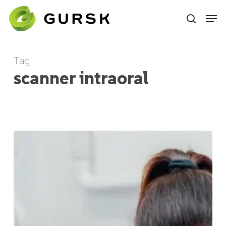
Skip
to
main
content
Tag
scanner intraoral