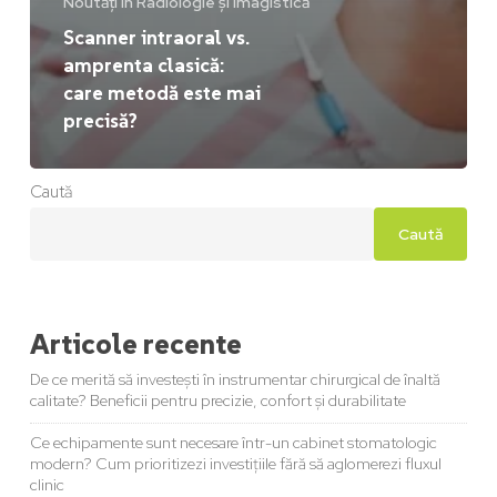
Noutăți în Radiologie și imagistică
Scanner intraoral vs.
amprenta clasică:
care metodă este mai
precisă?
Caută
Caută
Articole recente
De ce merită să investești în instrumentar chirurgical de înaltă
calitate? Beneficii pentru precizie, confort și durabilitate
Ce echipamente sunt necesare într-un cabinet stomatologic
modern? Cum prioritizezi investițiile fără să aglomerezi fluxul
clinic