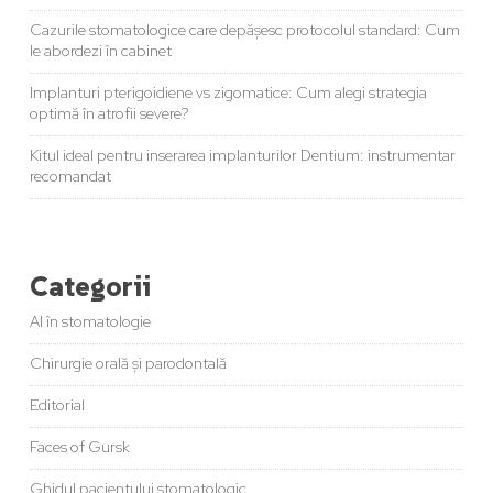
Cazurile stomatologice care depășesc protocolul standard: Cum
le abordezi în cabinet
Implanturi pterigoidiene vs zigomatice: Cum alegi strategia
optimă în atrofii severe?
Kitul ideal pentru inserarea implanturilor Dentium: instrumentar
recomandat
Categorii
AI în stomatologie
Chirurgie orală și parodontală
Editorial
Faces of Gursk
Ghidul pacientului stomatologic