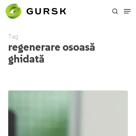
Skip
to
main
content
Tag
regenerare osoasă
ghidată