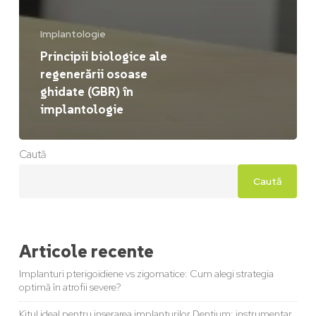
Implantologie
Principii biologice ale
regenerării osoase
ghidate (GBR) în
implantologie
Caută
Caută
Articole recente
Implanturi pterigoidiene vs zigomatice: Cum alegi strategia
optimă în atrofii severe?
Kitul ideal pentru inserarea implanturilor Dentium: instrumentar