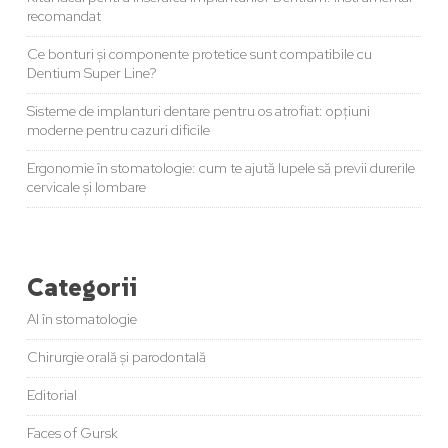
recomandat
Ce bonturi și componente protetice sunt compatibile cu
Dentium Super Line?
Sisteme de implanturi dentare pentru os atrofiat: opțiuni
moderne pentru cazuri dificile
Ergonomie în stomatologie: cum te ajută lupele să previi durerile
cervicale și lombare
Categorii
AI în stomatologie
Chirurgie orală și parodontală
Editorial
Faces of Gursk