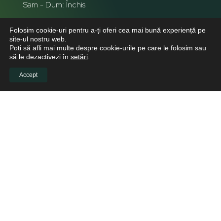
Sam - Dum: Închis
Folosim cookie-uri pentru a-ți oferi cea mai bună experiență pe
site-ul nostru web.
Poți să afli mai multe despre cookie-urile pe care le folosim sau
să le dezactivezi în
setări
.
Accept
INFO CLIENTI
Despre noi
Viitori Medici Stomatologi
Educație continuă pentru medicii stomatologi
Pacienți
Biblioteca virtuală
LINKURI UTILE